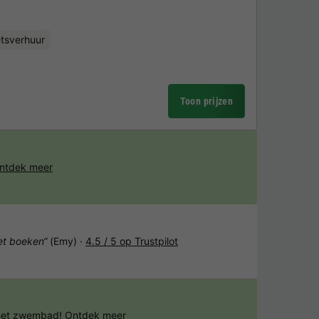
etsverhuur
Toon prijzen
ntdek meer
het boeken“
(Emy) ·
4.5 / 5 op Trustpilot
 het zwembad!
Ontdek meer