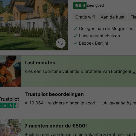
8.4
Zeer goed
Gratis wifi
Aan de kust
Fi
Gelegen aan de Müggelsee
Luxe vakantiehuizen
Bezoek Berlijn!
Last minutes
Kies een spontane vakantie & profiteer van kortingen!
O
Trustpilot beoordelingen
Al 10.064+ reizigers gingen je voor! —
„Al vakantie bij 
7 nachten onder de €500!
Boek nu een voordelige zomervakantie & profiteer aan