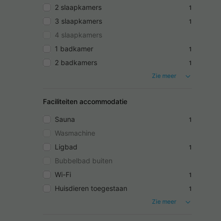
2 slaapkamers
1
3 slaapkamers
1
4 slaapkamers
1 badkamer
1
2 badkamers
1
Zie meer
Faciliteiten accommodatie
Sauna
1
Wasmachine
Ligbad
1
Bubbelbad buiten
Wi-Fi
1
Huisdieren toegestaan
1
Zie meer