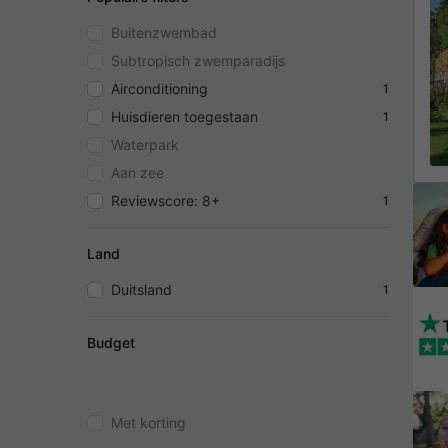
Buitenzwembad
Subtropisch zwemparadijs
Airconditioning
1
Huisdieren toegestaan
1
Waterpark
Aan zee
Reviewscore: 8+
1
Land
Duitsland
1
Budget
Met korting