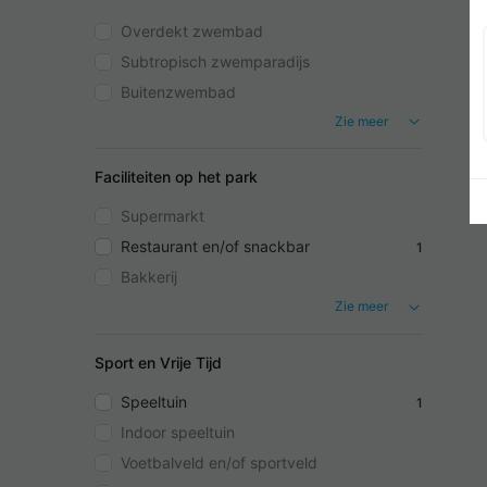
Overdekt zwembad
Subtropisch zwemparadijs
Buitenzwembad
Zie meer
Faciliteiten op het park
Supermarkt
Restaurant en/of snackbar
1
Bakkerij
Zie meer
Sport en Vrije Tijd
Speeltuin
1
Indoor speeltuin
Voetbalveld en/of sportveld