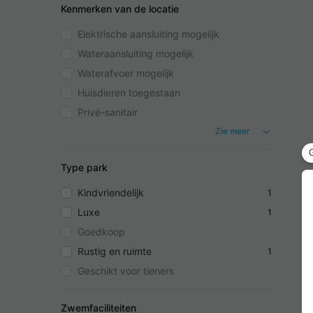
Kenmerken van de locatie
Elektrische aansluiting mogelijk
Wateraansluiting mogelijk
Waterafvoer mogelijk
Huisdieren toegestaan
Privé-sanitair
Zie meer
Type park
Kindvriendelijk
1
Luxe
1
Goedkoop
Rustig en ruimte
1
Geschikt voor tieners
Zwemfaciliteiten