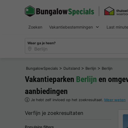
Zoeken
Vakantiebestemmingen
Last minut
Waar ga je heen?
>
>
>
BungalowSpecials
Duitsland
Berlijn
Berlijn
Vakantieparken
Berlijn
en omgev
aanbiedingen
Je hebt zelf invloed op het zoekresultaat.
Meer weten
Verfijn je zoekresultaten
Populaire filters