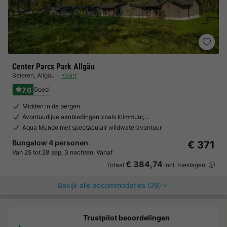
Center Parcs Park Allgäu
Beieren
,
Allgäu
Kaart
7.6
Goed
Midden in de bergen
Avontuurlijke aanbiedingen zoals klimmuur,…
Aqua Mundo met spectaculair wildwateravontuur
Bungalow 4 personen
€ 371
Van 25 tot 28 sep, 3 nachten, Vanaf
€ 384,74
Totaal
incl. toeslagen
Bekijk alle accommodaties (29)
Trustpilot beoordelingen