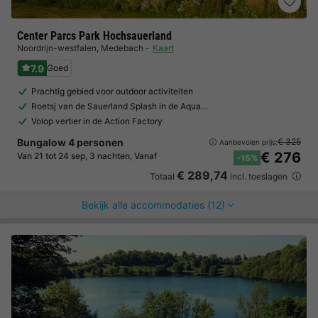
Center Parcs Park Hochsauerland
Noordrijn-westfalen
,
Medebach
Kaart
7.9
Goed
Prachtig gebied voor outdoor activiteiten
Roetsj van de Sauerland Splash in de Aqua…
Volop vertier in de Action Factory
Bungalow 4 personen
€ 325
Aanbevolen prijs:
€ 276
Van 21 tot 24 sep, 3 nachten, Vanaf
-15%
€ 289,74
Totaal
incl. toeslagen
Bekijk alle accommodaties (12)