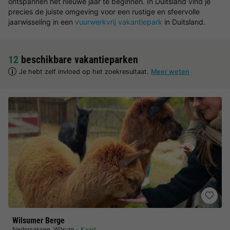
ontspannen het nieuwe jaar te beginnen. In Duitsland vind je
precies de juiste omgeving voor een rustige en sfeervolle
jaarwisseling in een
vuurwerkvrij vakantiepark
in Duitsland.
12
beschikbare vakantieparken
Je hebt zelf invloed op het zoekresultaat.
Meer weten
Wilsumer Berge
Nedersaksen
,
Wilsum
Kaart