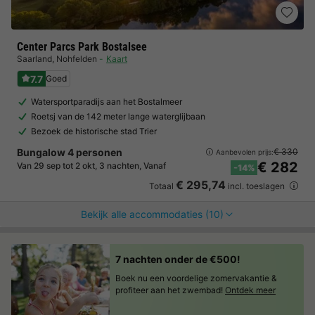
Center Parcs Park Bostalsee
Saarland
,
Nohfelden
Kaart
7.7
Goed
Watersportparadijs aan het Bostalmeer
Roetsj van de 142 meter lange waterglijbaan
Bezoek de historische stad Trier
Bungalow 4 personen
€ 330
Aanbevolen prijs:
€ 282
Van 29 sep tot 2 okt, 3 nachten, Vanaf
-14%
€ 295,74
Totaal
incl. toeslagen
Bekijk alle accommodaties (10)
7 nachten onder de €500!
Boek nu een voordelige zomervakantie &
profiteer aan het zwembad!
Ontdek meer