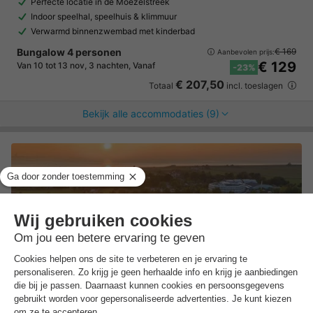
Perfecte locatie in de Moezelstreek
Indoor speelhal, speelhuis & klimmuur
Verwarmd binnenzwembad met kinderbad
Bungalow 4 personen
€ 169
Aanbevolen prijs:
€ 129
Van 10 tot 13 nov, 3 nachten, Vanaf
-23%
€ 207,50
Totaal
incl. toeslagen
Bekijk alle accommodaties (9)
Center Parcs Park Nordseeküste