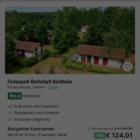
Ferienpark Grafschaft Bentheim
Nedersaksen
,
Uelsen
Kaart
6.8
Voldoende
In de buurt van Slagharen
Speelplaats voor kinderen
In bosrijke omgeving
Bungalow 4 personen
€ 154,99
Aanbevolen prijs:
€ 124,01
Van 9 tot 12 nov, 3 nachten, Vanaf
-19%