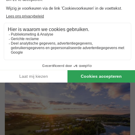
Nedersaksen
,
Tossens
Kaart
7.7
Goed
Direct aan de Waddenzee
Grote Aqua Mundo met meerdere verdiepingen
In een eigen jeep op Kids Safari
APPARTEMENT 2 personen
€ 216
Van 9 tot 12 nov, 3 nachten, Vanaf
€ 225,60
Totaal
incl. toeslagen
Bekijk alle accommodaties (9)