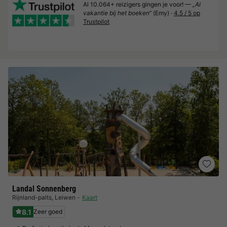
Al 10.064+ reizigers gingen je voor! —
„Al
vakantie bij het boeken“
(Emy) ·
4.5 / 5 op
Trustpilot
Landal Sonnenberg
Rijnland-palts
,
Leiwen
Kaart
8.1
Zeer goed