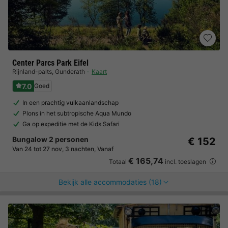
Center Parcs Park Eifel
Rijnland-palts
,
Gunderath
Kaart
7.0
Goed
In een prachtig vulkaanlandschap
Plons in het subtropische Aqua Mundo
Ga op expeditie met de Kids Safari
Bungalow 2 personen
€ 152
Van 24 tot 27 nov, 3 nachten, Vanaf
€ 165,74
Totaal
incl. toeslagen
Bekijk alle accommodaties (18)