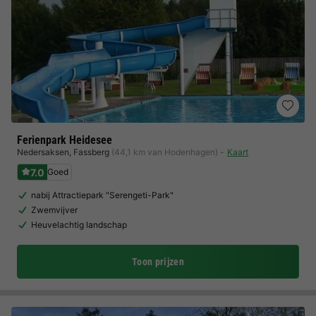
Ferienpark Heidesee
Nedersaksen
,
Fassberg
(44,1 km van Hodenhagen)
Kaart
7.0
Goed
nabij Attractiepark "Serengeti-Park"
Zwemvijver
Heuvelachtig landschap
Toon prijzen