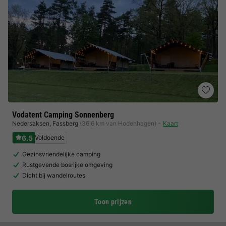
Vodatent Camping Sonnenberg
Nedersaksen
,
Fassberg
(36,6 km van Hodenhagen)
Kaart
6.5
Voldoende
Gezinsvriendelijke camping
Rustgevende bosrijke omgeving
Dicht bij wandelroutes
Toon prijzen