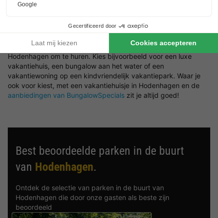
Boek in Hodenhagen een type bungalow naar wens
Ben jij op zoek naar een type vakantiehuisje in Hodenhagen?
Dan zijn er een verscheidenheid aan type bungalows in
Hodenhagen om te huren. Kies bijvoorbeeld voor een luxe
vakantiehuis, een bungalow aan het water of een
vakantiewoning op een kindvriendelijk vakantiepark. Waar je
ook voor kiest, met een vakantiehuisje in Hodenhagen en de
aanbiedingen van BungalowSpecials
zit je altijd goed!
Best beoordeelde parken in de buurt
van
Hodenhagen
.
Ontdek de selectie van parken in de buurt van
Hodenhagen die door onze gasten als beste zijn
beoordeeld