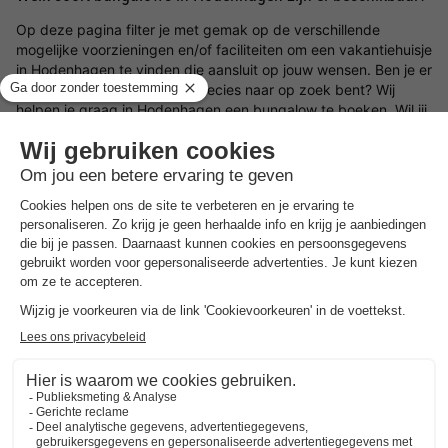
Op deze pagina filter je met gemak op de verschillende
mogelijke voorzieningen en/of faciliteiten om een vakantiehuisje
in Hodenhagen te vinden die aansluit op jouw wensen. Ben je er
nog niet zeker van waar je precies naar op zoek bent? Wij
helpen je graag in Hodenhagen een bungalow te boeken. Wil jij
er op het laatste moment even tussenuit? Kies dan voor een
last minute vakantiehuisje
.
Zoek jouw ideale locatie in Hodenhagen voor het vakantiehuis
Wat voor type bungalow in Hodenhagen wil jij boeken en in
welke omgeving wil jij zitten? Laat je inspireren door de mooiste
locaties en vakantiehuizen in Hodenhagen. Kies een
vakantie in
Nederland
of ga in Hodenhagen voor een bungalow en geniet
van een prachtige omgeving waar jij tot rust kunt komen. Bij
BungalowSpecials vind je een groot aanbod aan
vakantiehuisjes in een bosrijke omgeving, aan zee, tussen de
bergen of in een rustige omgeving. Het is dus mogelijk om een
vakantiehuis in Hodenhagen te huren met onder andere veel
ruimte en privacy of juist een bungalow in Hodenhagen op een
vakantiepark
waar je gebruik kunt maken van een groot aantal
parkfaciliteiten.