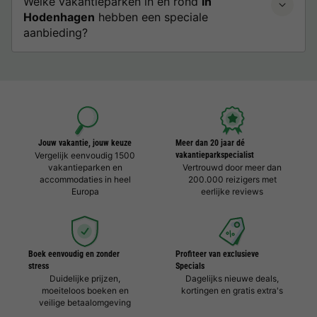
Welke vakantieparken in en rond
in
Hodenhagen
hebben een speciale
aanbieding?
Jouw vakantie, jouw keuze
Meer dan 20 jaar dé
Vergelijk eenvoudig 1500
vakantieparkspecialist
vakantieparken en
Vertrouwd door meer dan
accommodaties in heel
200.000 reizigers met
Europa
eerlijke reviews
Boek eenvoudig en zonder
Profiteer van exclusieve
stress
Specials
Duidelijke prijzen,
Dagelijks nieuwe deals,
moeiteloos boeken en
kortingen en gratis extra's
veilige betaalomgeving