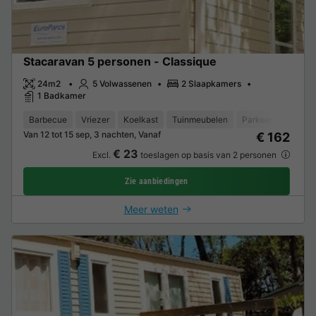
Stacaravan 5 personen - Classique
24m2
5 Volwassenen
2 Slaapkamers
1 Badkamer
Barbecue
Vriezer
Koelkast
Tuinmeubelen
Parkeerplaats
Van 12 tot 15 sep, 3 nachten, Vanaf
€ 162
€ 23
Excl.
toeslagen op basis van 2 personen
Zie aanbiedingen
Meer weten