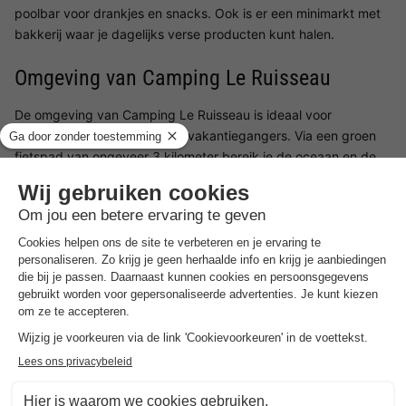
poolbar voor drankjes en snacks. Ook is er een minimarkt met
bakkerij waar je dagelijks verse producten kunt halen.
Omgeving van Camping Le Ruisseau
De omgeving van Camping Le Ruisseau is ideaal voor
strandliefhebbers en actieve vakantiegangers. Via een groen
fietspad van ongeveer 3 kilometer bereik je de oceaan en de
stranden van Bidart. Ook Biarritz ligt op korte afstand, net als
de steden Anglet en Bayonne. De regio staat bekend om
surfen, mooie stranden en het authentieke Baskenland,
waardoor er volop mogelijkheden zijn voor uitstapjes en
activiteiten.