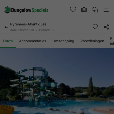
Pyrénées-Atlantiques
Aankomstdatum
Periode
2 personen, 0 huisdier
Pr
Foto's
Accommodaties
Omschrijving
Voorzieningen
in