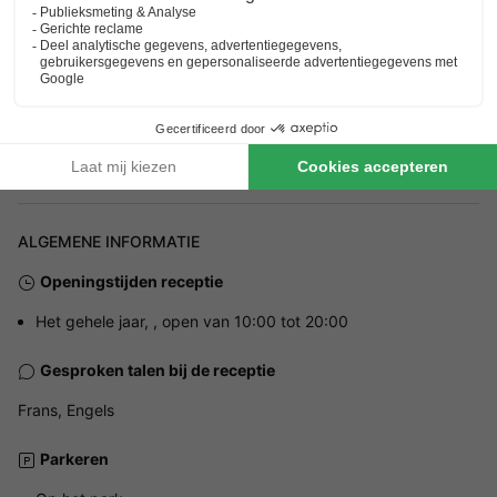
Adres
900 rue Burruntz - 64210 Bidart, Frankrijk
ALGEMENE INFORMATIE
Openingstijden receptie
Het gehele jaar, , open van 10:00 tot 20:00
Gesproken talen bij de receptie
Frans, Engels
Parkeren