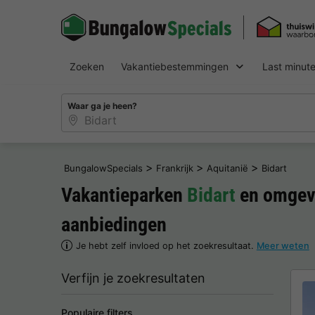
Zoeken
Vakantiebestemmingen
Last minut
Waar ga je heen?
>
>
>
BungalowSpecials
Frankrijk
Aquitanië
Bidart
Vakantieparken
Bidart
en omgevi
aanbiedingen
Je hebt zelf invloed op het zoekresultaat.
Meer weten
Verfijn je zoekresultaten
Populaire filters