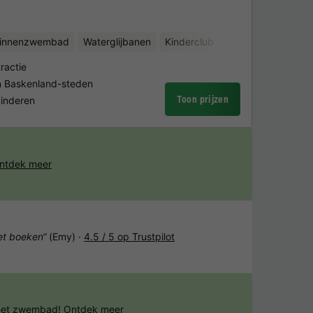
binnenzwembad
Waterglijbanen
Kinderclub
Fietsverhuur
Bin
ractie
en Baskenland-steden
Toon prijzen
kinderen
ntdek meer
het boeken“
(Emy) ·
4.5 / 5 op Trustpilot
 het zwembad!
Ontdek meer