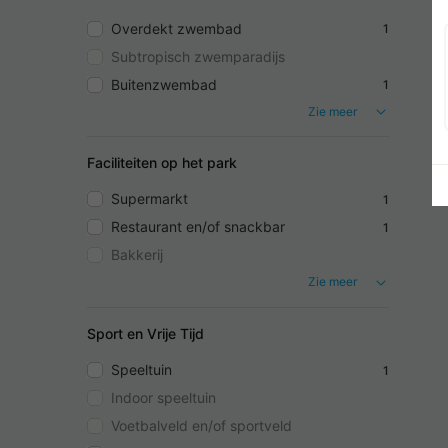
Overdekt zwembad
1
Subtropisch zwemparadijs
Buitenzwembad
1
Zie meer
Faciliteiten op het park
Supermarkt
1
Restaurant en/of snackbar
1
Bakkerij
Zie meer
Sport en Vrije Tijd
Speeltuin
1
Indoor speeltuin
Voetbalveld en/of sportveld