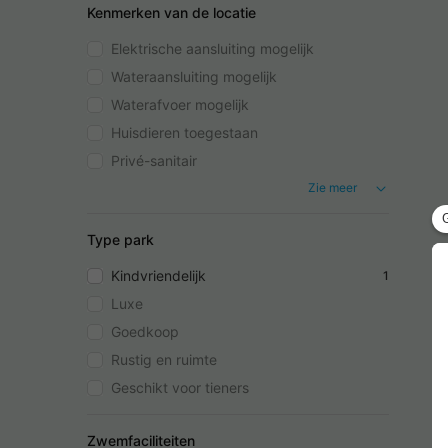
Kenmerken van de locatie
Elektrische aansluiting mogelijk
Wateraansluiting mogelijk
Waterafvoer mogelijk
Huisdieren toegestaan
Privé-sanitair
Zie meer
Type park
Kindvriendelijk
1
Luxe
Goedkoop
Rustig en ruimte
Geschikt voor tieners
Zwemfaciliteiten