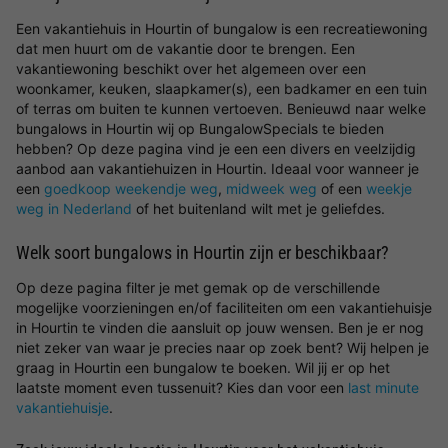
Een vakantiehuis in Hourtin of bungalow is een recreatiewoning
dat men huurt om de vakantie door te brengen. Een
vakantiewoning beschikt over het algemeen over een
woonkamer, keuken, slaapkamer(s), een badkamer en een tuin
of terras om buiten te kunnen vertoeven. Benieuwd naar welke
bungalows in Hourtin wij op BungalowSpecials te bieden
hebben? Op deze pagina vind je een een divers en veelzijdig
aanbod aan vakantiehuizen in Hourtin. Ideaal voor wanneer je
een
goedkoop weekendje weg
,
midweek weg
of een
weekje
weg in Nederland
of het buitenland wilt met je geliefdes.
Welk soort bungalows in Hourtin zijn er beschikbaar?
Op deze pagina filter je met gemak op de verschillende
mogelijke voorzieningen en/of faciliteiten om een vakantiehuisje
in Hourtin te vinden die aansluit op jouw wensen. Ben je er nog
niet zeker van waar je precies naar op zoek bent? Wij helpen je
graag in Hourtin een bungalow te boeken. Wil jij er op het
laatste moment even tussenuit? Kies dan voor een
last minute
vakantiehuisje
.