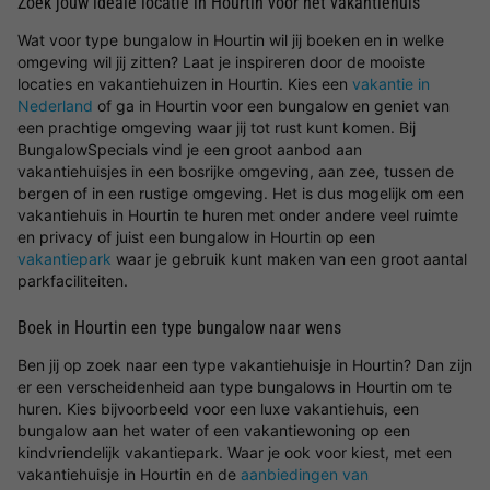
Zoek jouw ideale locatie in Hourtin voor het vakantiehuis
Wat voor type bungalow in Hourtin wil jij boeken en in welke
omgeving wil jij zitten? Laat je inspireren door de mooiste
locaties en vakantiehuizen in Hourtin. Kies een
vakantie in
Nederland
of ga in Hourtin voor een bungalow en geniet van
een prachtige omgeving waar jij tot rust kunt komen. Bij
BungalowSpecials vind je een groot aanbod aan
vakantiehuisjes in een bosrijke omgeving, aan zee, tussen de
bergen of in een rustige omgeving. Het is dus mogelijk om een
vakantiehuis in Hourtin te huren met onder andere veel ruimte
en privacy of juist een bungalow in Hourtin op een
vakantiepark
waar je gebruik kunt maken van een groot aantal
parkfaciliteiten.
Boek in Hourtin een type bungalow naar wens
Ben jij op zoek naar een type vakantiehuisje in Hourtin? Dan zijn
er een verscheidenheid aan type bungalows in Hourtin om te
huren. Kies bijvoorbeeld voor een luxe vakantiehuis, een
bungalow aan het water of een vakantiewoning op een
kindvriendelijk vakantiepark. Waar je ook voor kiest, met een
vakantiehuisje in Hourtin en de
aanbiedingen van