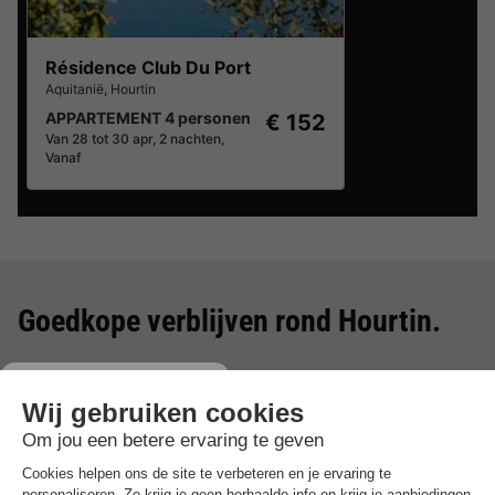
Résidence Club Du Port
Aquitanië
,
Hourtin
APPARTEMENT 4 personen
€ 152
Van 28 tot 30 apr, 2 nachten,
Vanaf
Goedkope verblijven rond
Hourtin
.
Beste aanbieding
voor 3 overnachtingen
Résidence Club Du Port
Frankrijk
-
Aquitanië
-
Hourtin