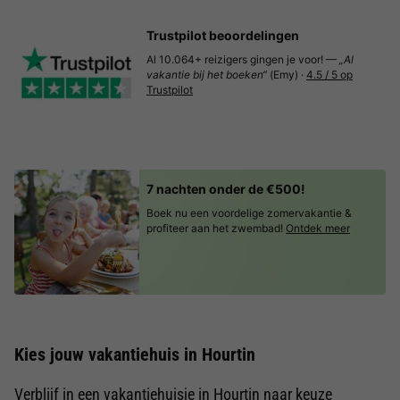
Trustpilot beoordelingen
Al 10.064+ reizigers gingen je voor! —
„Al
vakantie bij het boeken“
(Emy) ·
4.5 / 5 op
Trustpilot
7 nachten onder de €500!
Boek nu een voordelige zomervakantie &
profiteer aan het zwembad!
Ontdek meer
Kies jouw vakantiehuis in Hourtin
Verblijf in een vakantiehuisje in Hourtin naar keuze