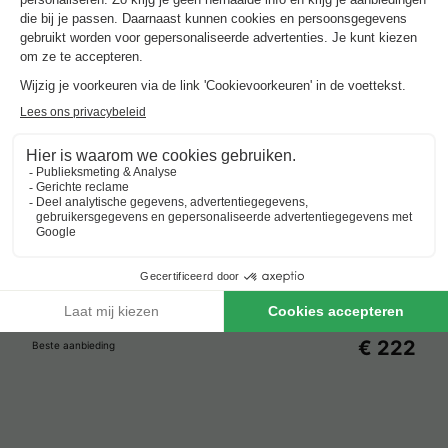
€ 222
Beste aanbieding
Verblijven met zwembad rond
Hourtin
.
Beste aanbieding
voor 3 overnachtingen
Résidence Club Du Port
Frankrijk
-
Aquitanië
-
Hourtin
€ 222
Beste aanbieding