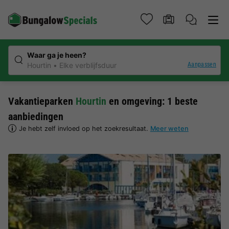
Waar ga je heen?
Aanpassen
Hourtin
Elke verblijfsduur
Vakantieparken
Hourtin
en omgeving: 1 beste
aanbiedingen
Je hebt zelf invloed op het zoekresultaat.
Meer weten