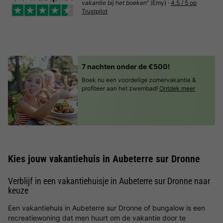
vakantie bij het boeken“
(Emy) ·
4.5 / 5 op
Trustpilot
7 nachten onder de €500!
Boek nu een voordelige zomervakantie &
profiteer aan het zwembad!
Ontdek meer
Kies jouw vakantiehuis in Aubeterre sur Dronne
Verblijf in een vakantiehuisje in Aubeterre sur Dronne naar
keuze
Een vakantiehuis in Aubeterre sur Dronne of bungalow is een
recreatiewoning dat men huurt om de vakantie door te