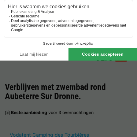
Frankrijk
-
Aquitanië
-
Vendoire
€ 135
Beste aanbieding
Vodatent Camping Paradis Aubeterre
Frankrijk
-
Poitou-charentes
-
Aubeterre sur dronne
€ 335
Beste aanbieding
-17%
€ 278
Verblijven met zwembad rond
Aubeterre Sur Dronne
.
Beste aanbieding
voor 3 overnachtingen
Vodatent Camping des Tourbières