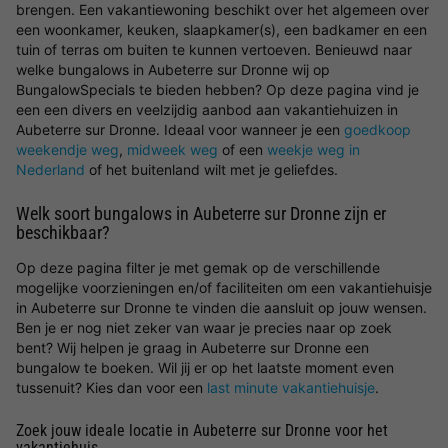
brengen. Een vakantiewoning beschikt over het algemeen over
een woonkamer, keuken, slaapkamer(s), een badkamer en een
tuin of terras om buiten te kunnen vertoeven. Benieuwd naar
welke bungalows in Aubeterre sur Dronne wij op
BungalowSpecials te bieden hebben? Op deze pagina vind je
een een divers en veelzijdig aanbod aan vakantiehuizen in
Aubeterre sur Dronne. Ideaal voor wanneer je een
goedkoop
weekendje weg
,
midweek weg
of een
weekje weg in
Nederland
of het buitenland wilt met je geliefdes.
Welk soort bungalows in Aubeterre sur Dronne zijn er
beschikbaar?
Op deze pagina filter je met gemak op de verschillende
mogelijke voorzieningen en/of faciliteiten om een vakantiehuisje
in Aubeterre sur Dronne te vinden die aansluit op jouw wensen.
Ben je er nog niet zeker van waar je precies naar op zoek
bent? Wij helpen je graag in Aubeterre sur Dronne een
bungalow te boeken. Wil jij er op het laatste moment even
tussenuit? Kies dan voor een
last minute vakantiehuisje
.
Zoek jouw ideale locatie in Aubeterre sur Dronne voor het
vakantiehuis