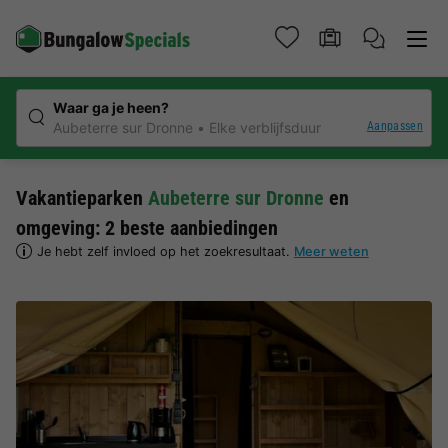
Waar ga je heen?
Aanpassen
Aubeterre sur Dronne
Elke verblijfsduur
Vakantieparken
Aubeterre sur Dronne
en
omgeving: 2 beste aanbiedingen
Je hebt zelf invloed op het zoekresultaat.
Meer weten