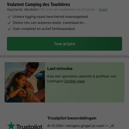
Vodatent Camping des Tourbières
Aquitanië
,
Vendoire
(18,1 km van Aubeterre sur Dronne)
Kaart
Unieke ligging naast beschermd moerasgebied
Sterke mix van waterrecreatie: zwembad én…
Zeer compleet en actief familieaanbod
Toon prijzen
Last minutes
Kies een spontane vakantie & profiteer van
kortingen!
Ontdek meer
Trustpilot beoordelingen
Al 10.064+ reizigers gingen je voor! —
„Al