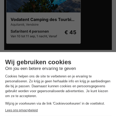
Vodatent Camping des Tourbières
Aquitanië
,
Vendoire
Safaritent 4 personen
€ 45
Van 10 tot 11 sep, 1 nacht, Vanaf
Goedkope verblijven rond
Aubeterre
Sur Dronne
.
Beste aanbieding
voor 3 overnachtingen
Vodatent Camping des Tourbières