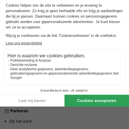
Adres
1966 route des Tourbieres - 24320 Vendoire, Frankrijk
ALGEMENE INFORMATIE
Gesproken talen bij de receptie
Frans
Parkeren
Op het park