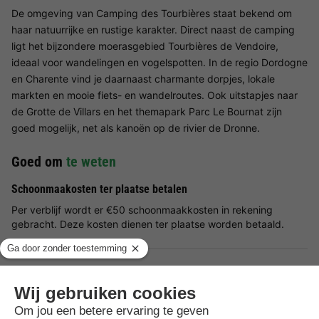
De omgeving van Camping des Tourbières staat bekend om
haar natuurrijke en rustige karakter. Direct naast de camping
ligt het bijzondere moerasgebied Tourbières de Vendoire,
ideaal voor wandelingen en vogelspotten. In de regio Dordogne
en Charente vind je daarnaast charmante dorpjes, lokale
markten en mooie fiets- en wandelroutes. Ook uitstapjes naar
de Grotte de Villars en het themapark Parc Le Bournat zijn
goed mogelijk, net als kanoën op de rivier de Dronne.
Goed om
te weten
Schoonmaakosten ter plaatse betalen
Per verblijf wordt er €50 schoonmaakkosten in rekening
gebracht. Deze kosten dienen ter plaatse worden betaald.