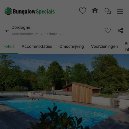
Dordogne
Aankomstdatum
Periode
2 personen, 0 huisdier
Pr
Foto's
Accommodaties
Omschrijving
Voorzieningen
in