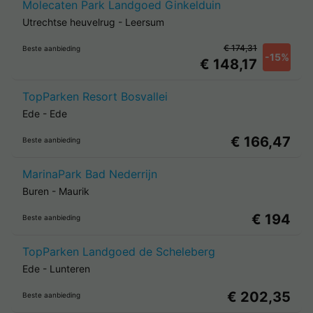
Molecaten Park Landgoed Ginkelduin
Utrechtse heuvelrug
-
Leersum
€ 174,31
Beste aanbieding
-15%
€ 148,17
TopParken Resort Bosvallei
Ede
-
Ede
€ 166,47
Beste aanbieding
MarinaPark Bad Nederrijn
Buren
-
Maurik
€ 194
Beste aanbieding
TopParken Landgoed de Scheleberg
Ede
-
Lunteren
€ 202,35
Beste aanbieding