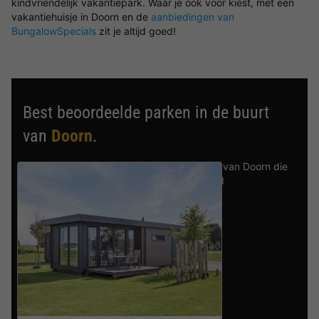
kindvriendelijk vakantiepark. Waar je ook voor kiest, met een
vakantiehuisje in Doorn en de
aanbiedingen van
BungalowSpecials
zit je altijd goed!
Best beoordeelde parken in de buurt
van
Doorn
.
Ontdek de selectie van parken in de buurt van Doorn die
door onze gasten als beste zijn beoordeeld