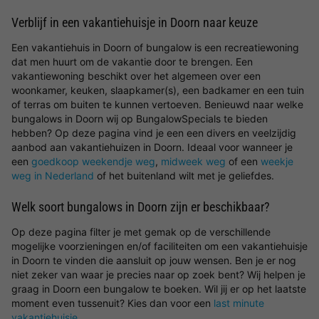
Verblijf in een vakantiehuisje in Doorn naar keuze
Een vakantiehuis in Doorn of bungalow is een recreatiewoning
dat men huurt om de vakantie door te brengen. Een
vakantiewoning beschikt over het algemeen over een
woonkamer, keuken, slaapkamer(s), een badkamer en een tuin
of terras om buiten te kunnen vertoeven. Benieuwd naar welke
bungalows in Doorn wij op BungalowSpecials te bieden
hebben? Op deze pagina vind je een een divers en veelzijdig
aanbod aan vakantiehuizen in Doorn. Ideaal voor wanneer je
een
goedkoop weekendje weg
,
midweek weg
of een
weekje
weg in Nederland
of het buitenland wilt met je geliefdes.
Welk soort bungalows in Doorn zijn er beschikbaar?
Op deze pagina filter je met gemak op de verschillende
mogelijke voorzieningen en/of faciliteiten om een vakantiehuisje
in Doorn te vinden die aansluit op jouw wensen. Ben je er nog
niet zeker van waar je precies naar op zoek bent? Wij helpen je
graag in Doorn een bungalow te boeken. Wil jij er op het laatste
moment even tussenuit? Kies dan voor een
last minute
vakantiehuisje
.