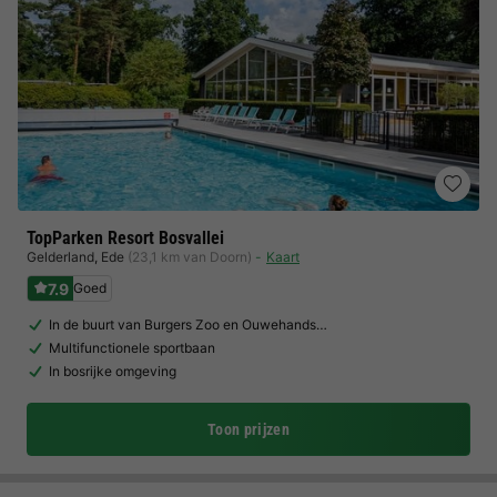
TopParken Resort Bosvallei
Gelderland
,
Ede
(23,1 km van Doorn)
Kaart
7.9
Goed
In de buurt van Burgers Zoo en Ouwehands…
Multifunctionele sportbaan
In bosrijke omgeving
Toon prijzen