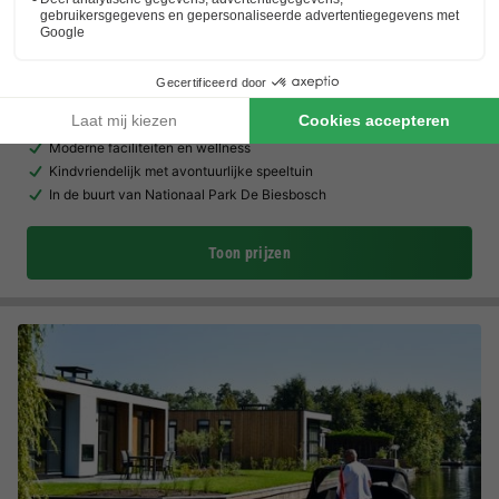
TopParken Resort Lexmond
Utrecht
,
Lexmond
(22,5 km van Doorn)
Kaart
9.1
Uitstekend
Moderne faciliteiten en wellness
Kindvriendelijk met avontuurlijke speeltuin
In de buurt van Nationaal Park De Biesbosch
Toon prijzen