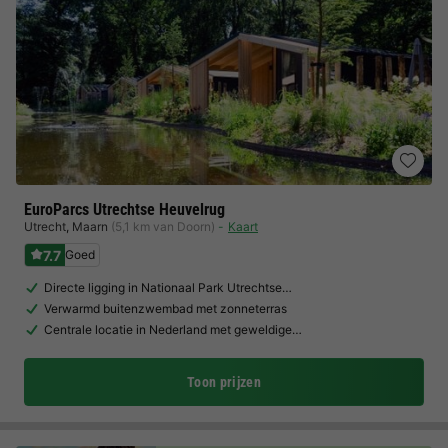
EuroParcs Utrechtse Heuvelrug
Utrecht
,
Maarn
(5,1 km van Doorn)
Kaart
7.7
Goed
Directe ligging in Nationaal Park Utrechtse…
Verwarmd buitenzwembad met zonneterras
Centrale locatie in Nederland met geweldige…
Toon prijzen