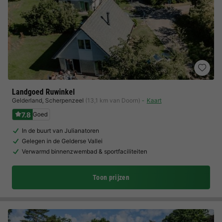
Landgoed Ruwinkel
Gelderland
,
Scherpenzeel
(13,1 km van Doorn)
Kaart
7.8
Goed
In de buurt van Julianatoren
Gelegen in de Gelderse Vallei
Verwarmd binnenzwembad & sportfaciliteiten
Toon prijzen