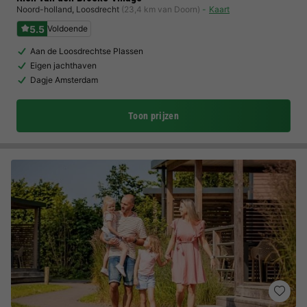
Noord-holland
,
Loosdrecht
(23,4 km van Doorn)
Kaart
5.5
Voldoende
Aan de Loosdrechtse Plassen
Eigen jachthaven
Dagje Amsterdam
Toon prijzen