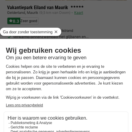
Vakantiepark Eiland van Maurik
★★★★★
Gelderland
,
Maurik
(9,5 km van Doorn)
Kaart
8.3
Zeer goed
Direct aan het water met zandstrand
Verwarmd binnenzwembad met glijbanen en…
Indoor speelparadijs & gevarieerd entertainmentprogramma
Toon prijzen