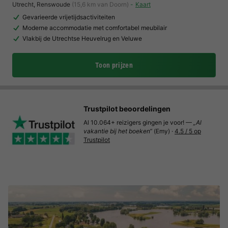
Utrecht
,
Renswoude
(15,6 km van Doorn)
Kaart
Gevarieerde vrijetijdsactiviteiten
Moderne accommodatie met comfortabel meubilair
Vlakbij de Utrechtse Heuvelrug en Veluwe
Toon prijzen
Trustpilot beoordelingen
Al 10.064+ reizigers gingen je voor! —
„Al
vakantie bij het boeken“
(Emy) ·
4.5 / 5 op
Trustpilot