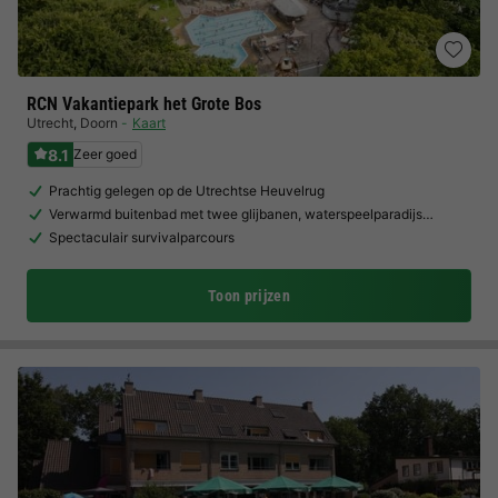
RCN Vakantiepark het Grote Bos
Utrecht
,
Doorn
Kaart
8.1
Zeer goed
Prachtig gelegen op de Utrechtse Heuvelrug
Verwarmd buitenbad met twee glijbanen, waterspeelparadijs…
Spectaculair survivalparcours
Toon prijzen