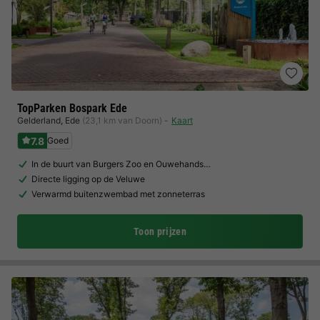
TopParken Bospark Ede
Gelderland
,
Ede
(23,1 km van Doorn)
Kaart
7.8
Goed
In de buurt van Burgers Zoo en Ouwehands…
Directe ligging op de Veluwe
Verwarmd buitenzwembad met zonneterras
Toon prijzen