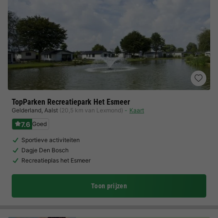
TopParken Recreatiepark Het Esmeer
Gelderland
,
Aalst
(20,5 km van Lexmond)
Kaart
7.6
Goed
Sportieve activiteiten
Dagje Den Bosch
Recreatieplas het Esmeer
Toon prijzen