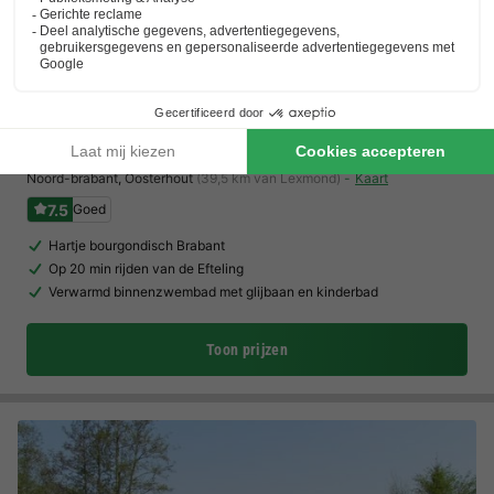
Landal De Katjeskelder
Noord-brabant
,
Oosterhout
(39,5 km van Lexmond)
Kaart
7.5
Goed
Hartje bourgondisch Brabant
Op 20 min rijden van de Efteling
Verwarmd binnenzwembad met glijbaan en kinderbad
Toon prijzen