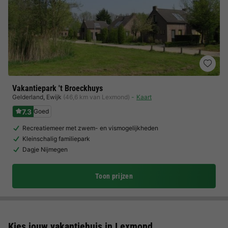
Vakantiepark 't Broeckhuys
Gelderland
,
Ewijk
(46,6 km van Lexmond)
Kaart
7.3
Goed
Recreatiemeer met zwem- en vismogelijkheden
Kleinschalig familiepark
Dagje Nijmegen
Toon prijzen
Kies jouw vakantiehuis in Lexmond