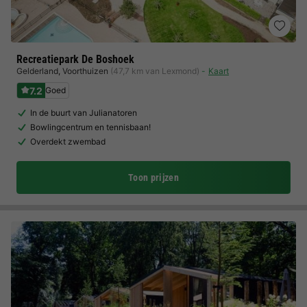
Recreatiepark De Boshoek
Gelderland
,
Voorthuizen
(47,7 km van Lexmond)
Kaart
7.2
Goed
In de buurt van Julianatoren
Bowlingcentrum en tennisbaan!
Overdekt zwembad
Toon prijzen