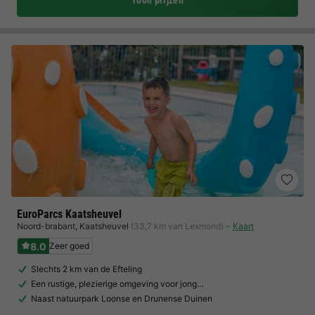
Toon prijzen
EuroParcs Kaatsheuvel
Noord-brabant
,
Kaatsheuvel
(33,7 km van Lexmond)
Kaart
8.0
Zeer goed
Slechts 2 km van de Efteling
Een rustige, plezierige omgeving voor jong…
Naast natuurpark Loonse en Drunense Duinen