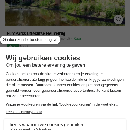
EuroParcs Utrechtse Heuvelrug
Utrecht
,
Maarn
(26,8 km van Lexmond)
Kaart
7.7
Goed
Directe ligging in Nationaal Park Utrechtse…
Verwarmd buitenzwembad met zonneterras
Centrale locatie in Nederland met geweldige…
Toon prijzen