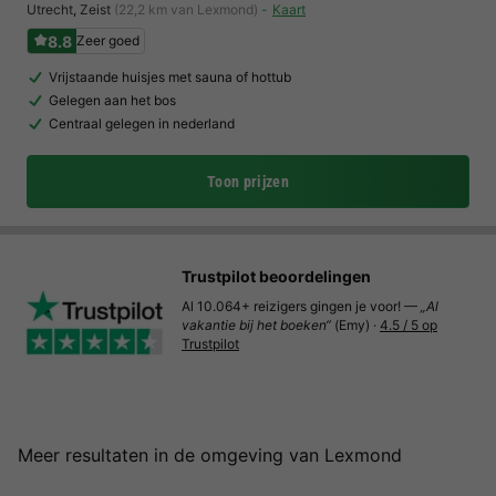
Utrecht
,
Zeist
(22,2 km van Lexmond)
Kaart
8.8
Zeer goed
Vrijstaande huisjes met sauna of hottub
Gelegen aan het bos
Centraal gelegen in nederland
Toon prijzen
Trustpilot beoordelingen
Al 10.064+ reizigers gingen je voor! —
„Al
vakantie bij het boeken“
(Emy) ·
4.5 / 5 op
Trustpilot
Meer resultaten in de omgeving van Lexmond