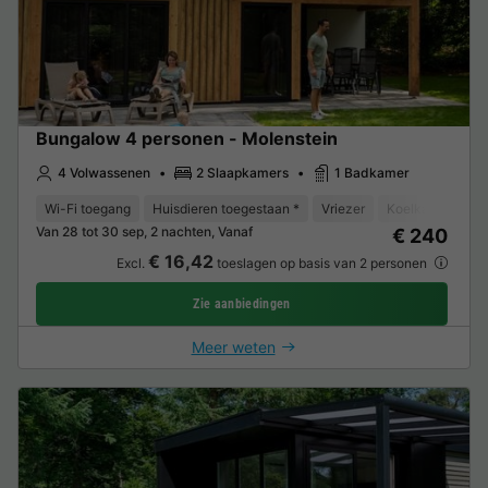
Bungalow 4 personen - Molenstein
4 Volwassenen
2 Slaapkamers
1 Badkamer
Wi-Fi toegang
Huisdieren toegestaan *
Vriezer
Koelkast
Tui
Van 28 tot 30 sep, 2 nachten, Vanaf
€ 240
€ 16,42
Excl.
toeslagen op basis van 2 personen
Zie aanbiedingen
Meer weten