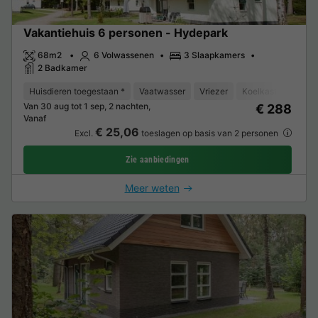
Vakantiehuis 6 personen - Hydepark
68m2
6 Volwassenen
3 Slaapkamers
2 Badkamer
Huisdieren toegestaan *
Vaatwasser
Vriezer
Koelkast
Tuinm
Van 30 aug tot 1 sep, 2 nachten,
€ 288
Vanaf
€ 25,06
Excl.
toeslagen op basis van 2 personen
Zie aanbiedingen
Meer weten