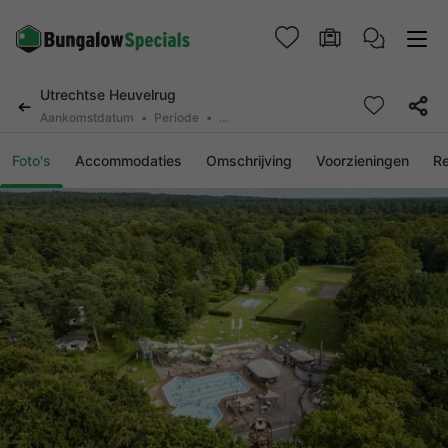
Utrechtse Heuvelrug
Aankomstdatum
Periode
2 personen, 0 huisdier
Foto's
Accommodaties
Omschrijving
Voorzieningen
R