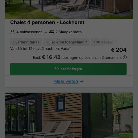
Chalet 4 personen - Lockhorst
4 Volwassenen
2 Slaapkamers
Overdekt terras
Huisdieren toegestaan *
Koffiezetapparaat
Vaa
Van 10 tot 12 nov, 2 nachten, Vanaf
€ 204
€ 16,42
Excl.
toeslagen op basis van 2 personen
Zie aanbiedingen
Meer weten