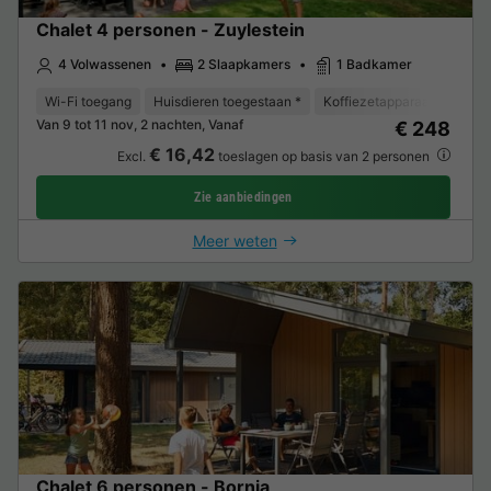
Chalet 4 personen - Zuylestein
4 Volwassenen
2 Slaapkamers
1 Badkamer
Wi-Fi toegang
Huisdieren toegestaan *
Koffiezetapparaat
Vaat
Van 9 tot 11 nov, 2 nachten, Vanaf
€ 248
€ 16,42
Excl.
toeslagen op basis van 2 personen
Zie aanbiedingen
Meer weten
Chalet 6 personen - Bornia