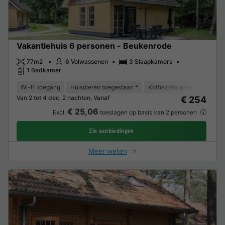
Vakantiehuis 6 personen - Beukenrode
77m2
6 Volwassenen
3 Slaapkamers
1 Badkamer
Wi-Fi toegang
Huisdieren toegestaan *
Koffiezetapparaat
Vaat
Van 2 tot 4 dec, 2 nachten, Vanaf
€ 254
€ 25,06
Excl.
toeslagen op basis van 2 personen
Zie aanbiedingen
Meer weten