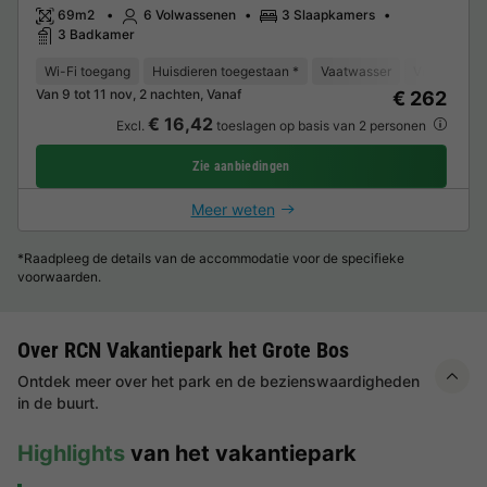
69m2
6 Volwassenen
3 Slaapkamers
3 Badkamer
Wi-Fi toegang
Huisdieren toegestaan *
Vaatwasser
Vriezer
K
Van 9 tot 11 nov, 2 nachten, Vanaf
€ 262
€ 16,42
Excl.
toeslagen op basis van 2 personen
Zie aanbiedingen
Meer weten
*Raadpleeg de details van de accommodatie voor de specifieke
voorwaarden.
Over RCN Vakantiepark het Grote Bos
Ontdek meer over het park en de bezienswaardigheden
in de buurt.
Highlights
van het vakantiepark