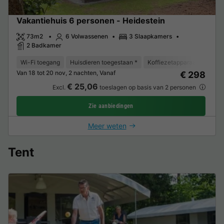
Vakantiehuis 6 personen - Heidestein
73m2
6 Volwassenen
3 Slaapkamers
2 Badkamer
Wi-Fi toegang
Huisdieren toegestaan *
Koffiezetapparaat
Vaat
Van 18 tot 20 nov, 2 nachten, Vanaf
€ 298
€ 25,06
Excl.
toeslagen op basis van 2 personen
Zie aanbiedingen
Meer weten
Tent