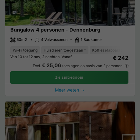
Bungalow 4 personen - Dennenburg
50m2
4 Volwassenen
1 Badkamer
Wi-Fi toegang
Huisdieren toegestaan *
Koffiezetapparaat
Ligst
Van 10 tot 12 nov, 2 nachten, Vanaf
€ 242
€ 25,06
Excl.
toeslagen op basis van 2 personen
Zie aanbiedingen
Meer weten