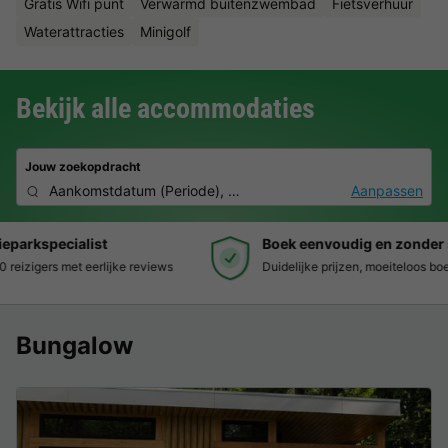
Gratis Wifi punt
Verwarmd buitenzwembad
Fietsverhuur
Waterattracties
Minigolf
Bekijk alle accommodaties
Jouw zoekopdracht
Aankomstdatum
(
Periode
),
2 personen, 0 huisdier
Aanpassen
Boek eenvoudig en zonder stress
Duidelijke prijzen, moeiteloos boeken en veilige betaalomgeving
Bungalow