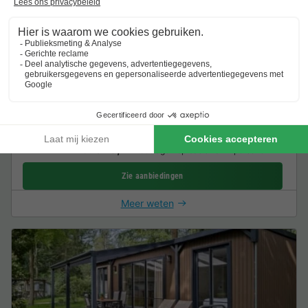
Chalet 4 personen - Rijsenburg
37m2
4 Volwassenen
2 Slaapkamers
1 Badkamer
Wi-Fi toegang
Airconditioning
Huisdieren toegestaan *
Vaatwas
Van 25 tot 27 nov, 2 nachten, Vanaf
€ 204
€ 16,42
Excl.
toeslagen op basis van 2 personen
Zie aanbiedingen
Meer weten