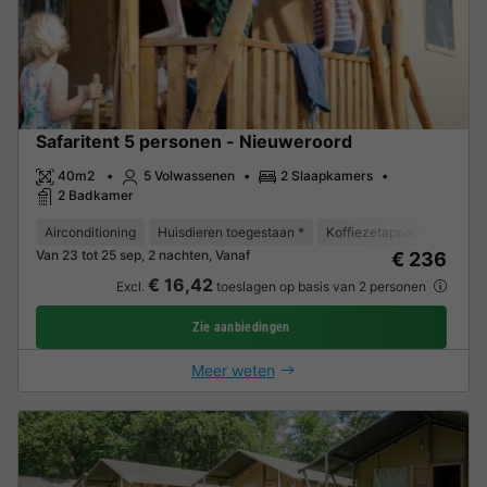
Safaritent 5 personen - Nieuweroord
40m2
5 Volwassenen
2 Slaapkamers
2 Badkamer
Airconditioning
Huisdieren toegestaan *
Koffiezetapparaat
Vaat
Van 23 tot 25 sep, 2 nachten, Vanaf
€ 236
€ 16,42
Excl.
toeslagen op basis van 2 personen
Zie aanbiedingen
Meer weten