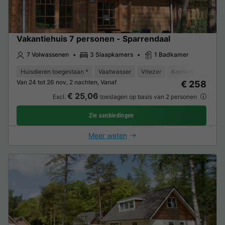
Vakantiehuis 7 personen - Sparrendaal
7 Volwassenen
3 Slaapkamers
1 Badkamer
Huisdieren toegestaan *
Vaatwasser
Vriezer
Koelkast
Tuinm
Van 24 tot 26 nov, 2 nachten, Vanaf
€ 258
€ 25,06
Excl.
toeslagen op basis van 2 personen
Zie aanbiedingen
Meer weten