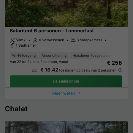
Safaritent 6 personen - Lommerlust
50m2
6 Volwassenen
3 Slaapkamers
1 Badkamer
Wi-Fi toegang
Airconditioning
Huisdieren toegestaan *
Koffieze
Van 22 tot 24 sep, 2 nachten, Vanaf
€ 258
€ 16,42
Excl.
toeslagen op basis van 2 personen
Zie aanbiedingen
Meer weten
Chalet