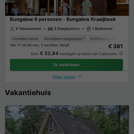
Bungalow 6 personen - Bungalow Kraaijbeek
6 Volwassenen
3 Slaapkamers
1 Badkamer
Overdekt terras
Huisdieren toegestaan *
Koffiezetapparaat
Vaa
Van 17 tot 20 nov, 3 nachten, Vanaf
€ 381
€ 32,84
Excl.
toeslagen op basis van 2 personen
Zie aanbiedingen
Meer weten
Vakantiehuis