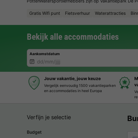
PottenWatersportliefhebbers zijn op Vakantiepark De Pot
Gratis Wifi punt
Fietsverhuur
Waterattracties
Bin
Bekijk alle accommodaties
Aankomstdatum
Jouw vakantie, jouw keuze
M
v
Vergelijk eenvoudig 1500 vakantieparken
en accommodaties in heel Europa
Ve
re
Verfijn je selectie
Bu
Budget