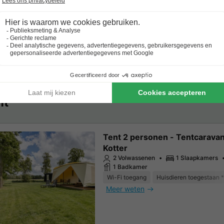
Wi-Fi toegang
Huisdieren toegestaan *
Meer weten
nt
Tent 2 personen - Tentcarava
Kotter
2 Volwassenen
1 Slaapkamers
1 Badkamer
Wi-Fi toegang
Huisdieren toegestaan *
Meer weten