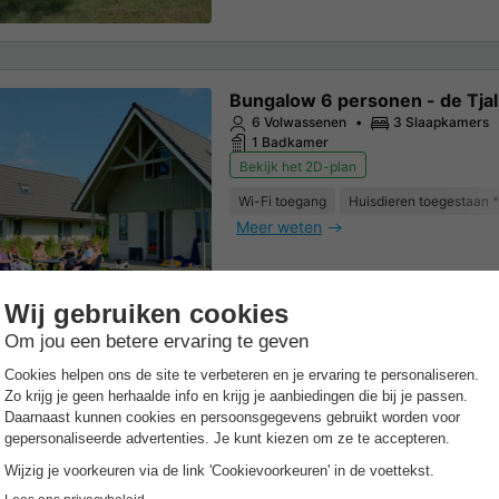
Bungalow 6 personen - de Tjal
6 Volwassenen
3 Slaapkamers
1 Badkamer
Bekijk het 2D-plan
Wi-Fi toegang
Huisdieren toegestaan *
Meer weten
kantiehuis
Vakantiehuis 8 personen - de 
8 Volwassenen
4 Slaapkamers
2 Badkamer