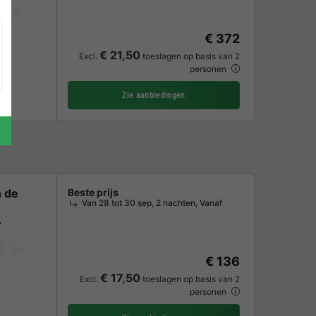
Vaatwasser
Vriezer
Koelkast
Tuinmeubelen
Magnetron
Oven
€ 372
€ 21,50
Excl.
toeslagen op basis van 2
personen
Zie aanbiedingen
n de
Beste prijs
Van 28 tot 30 sep, 2 nachten, Vanaf
Koffiezetapparaat
Koelkast
Tuinmeubelen
Magnetron
TV
€ 136
€ 17,50
Excl.
toeslagen op basis van 2
personen