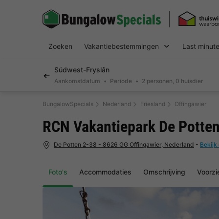
Zoeken
Vakantiebestemmingen
Last minut
Súdwest-Fryslân
Aankomstdatum
Periode
2 personen, 0 huisdier
BungalowSpecials
Nederland
Friesland
Offingawier
RCN Vakantiepark De Potte
De Potten 2-38 - 8626 GG Offingawier, Nederland
-
Bekijk
Foto's
Accommodaties
Omschrijving
Voorzi