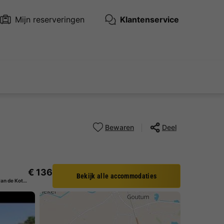
Mijn reserveringen
Klantenservice
Bewaren
Deel
€ 136
Bekijk alle accommodaties
Tent 2 personen - Tentcaravan de Kotter