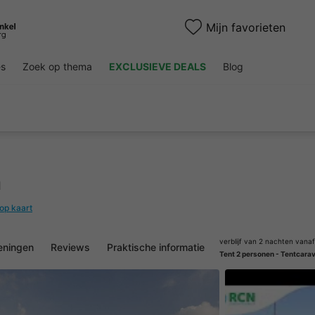
Mijn favorieten
es
Zoek op thema
EXCLUSIEVE DEALS
Blog
n
 op kaart
verblijf van 2 nachten vanaf
eningen
Reviews
Praktische informatie