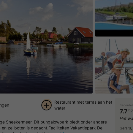
Speel de vid
Restaurant met terras aan het
lingen
Beoordel
water
7.7
/10
+ 29
Het w
htige Sneekermeer. Dit bungalowpark biedt onder andere
foto's
 en zeilboten is gedacht.Faciliteiten Vakantiepark De
Gerard,