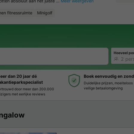
ten absoluut aan het juiste ...
Meer weergeven
nen fitnessruimte
Minigolf
Hoeveel pe
eer dan 20 jaar dé
Boek eenvoudig en zond
akantieparkspecialist
Duidelijke prijzen, moeiteloo
veilige betaalomgeving
rtrouwd door meer dan 200.000
izigers met eerlijke reviews
ngalow