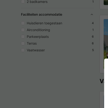
2 badkamers
1
Faciliteiten accommodatie
Huisdieren toegestaan
4
Airconditioning
1
Parkeerplaats
6
Terras
6
Vaatwasser
5
Va