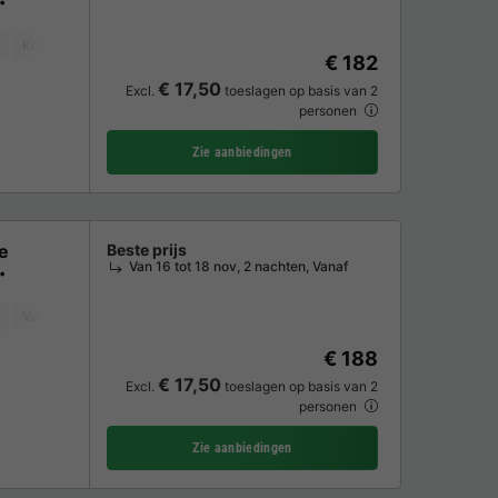
Koffiezetapparaat
Vaatwasser
Vriezer
Koelkast
Tuinmeubelen
€ 182
€ 17,50
Excl.
toeslagen op basis van 2
personen
Zie aanbiedingen
e
Beste prijs
Van 16 tot 18 nov, 2 nachten, Vanaf
Vaatwasser
Vriezer
Koelkast
Tuinmeubelen
Magnetron
Oven
€ 188
€ 17,50
Excl.
toeslagen op basis van 2
personen
Zie aanbiedingen