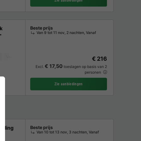
Zie aanbiedingen
k
Beste prijs
Van 9 tot 11 nov, 2 nachten, Vanaf
Vaatwasser
Vriezer
Koelkast
Tuinmeubelen
Magnetron
Oven
€ 216
€ 17,50
Excl.
toeslagen op basis van 2
personen
Zie aanbiedingen
Ynling
Beste prijs
Van 10 tot 13 nov, 3 nachten, Vanaf