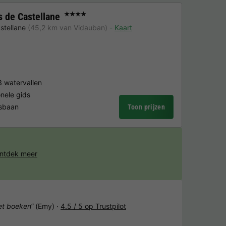
 de Castellane
★★★★
stellane
(45,2 km van Vidauban)
Kaart
 watervallen
nele gids
isbaan
Toon prijzen
ntdek meer
het boeken“
(Emy) ·
4.5 / 5 op Trustpilot