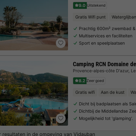
9.0
Uitstekend
Gratis Wifi punt
Waterglijba
Prachtig 600m² zwembad &
Multiservices en faciliteiten
Sport en speelplaatsen
Camping RCN Domaine de 
Provence-alpes-côte D'azur
,
Le
8.2
Zeer goed
Gratis wifi
Aan de kust
Wa
Dicht bij badplaatsen als Sa
Dichtbij de Middellandse Ze
Mogelijkheid tot 'glamping'.
 resultaten in de omgeving van Vidauban