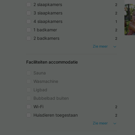
2 slaapkamers
2
3 slaapkamers
2
4 slaapkamers
1
1 badkamer
2
2 badkamers
2
Zie meer
Faciliteiten accommodatie
Sauna
Wasmachine
Ligbad
Bubbelbad buiten
Wi-Fi
2
Huisdieren toegestaan
2
Zie meer