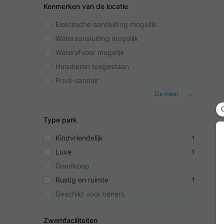
Kenmerken van de locatie
Elektrische aansluiting mogelijk
Wateraansluiting mogelijk
Waterafvoer mogelijk
Huisdieren toegestaan
Privé-sanitair
Zie meer
Type park
Kindvriendelijk
1
Luxe
1
Goedkoop
Rustig en ruimte
1
Geschikt voor tieners
Zwemfaciliteiten