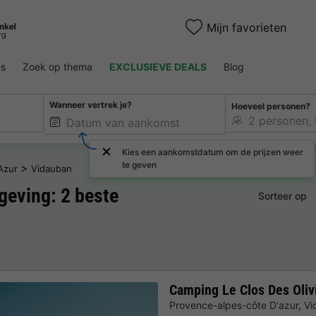
Mijn favorieten
es
Zoek op thema
EXCLUSIEVE DEALS
Blog
Wanneer vertrek je?
Hoeveel personen?
Kies een aankomstdatum om de prijzen weer
te geven
>
Azur
Vidauban
eving: 2 beste
Sorteer op
Camping Le Clos Des Oliv
Provence-alpes-côte D'azur
,
Vi