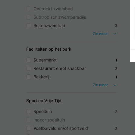
Overdekt zwembad
Subtropisch zwemparadijs
Buitenzwembad
2
Zie meer
Faciliteiten op het park
Supermarkt
1
Restaurant en/of snackbar
2
Bakkerij
1
Zie meer
Sport en Vrije Tijd
Speeltuin
2
Indoor speeltuin
Voetbalveld en/of sportveld
2