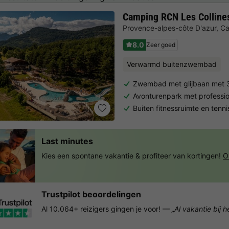
Camping RCN Les Collines
Provence-alpes-côte D'azur
,
Ca
8.0
Zeer goed
Verwarmd buitenzwembad
Zwembad met glijbaan met 3
Avonturenpark met professio
Buiten fitnessruimte en tenn
Last minutes
Kies een spontane vakantie & profiteer van kortingen!
O
Trustpilot beoordelingen
Al 10.064+ reizigers gingen je voor! —
„Al vakantie bij 