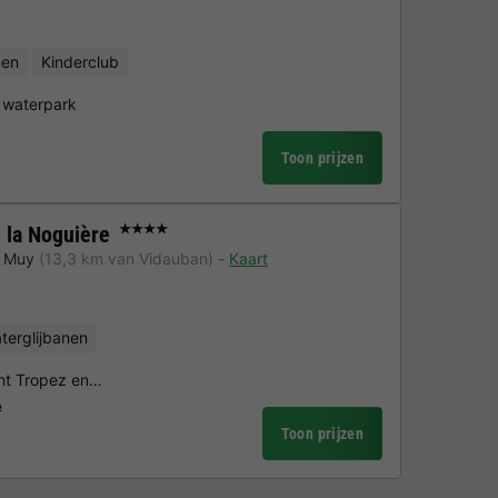
nen
Kinderclub
 waterpark
Toon prijzen
la Noguière
★★★★
 Muy
(13,3 km van Vidauban)
Kaart
terglijbanen
int Tropez en…
e
Toon prijzen