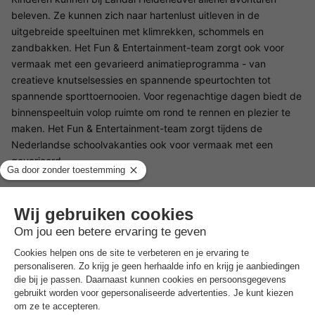
beleven. Ze kunnen zich naar hartenlust uitleven in de
uitgebreide speeltuinen met klimrekken, schommels en
zandbakken. Het Fun & Entertainment-team zorgt ook voor
vermaak met een gevarieerd animatieprogramma - van
creatieve knutselsessies en spannende speurtochten tot
spannende sporttoernooien. Voor regenachtige dagen biedt de
binnenspeeltuin volop ruimte om rond te rennen en plezier te
maken. Het Fun & Entertainment-team zorgt tijdens de
Nederlandse schoolvakanties ook voor vermaak met een
gevarieerd.
Landal Heideheuvel zwembad
Het hoogtepunt voor veel gasten is het verwarmde
binnenzwembad, dat bij elk weertype zwemplezier biedt.
Ontspan en trek baantjes of geniet van de weldadige warmte
van de whirlpool. Voor de jongere gasten is er een apart
kinderbad met waterspelletjes waar ze veilig kunnen spetteren.
Wie van actie houdt, kan zich opfrissen onder de plonsdouche