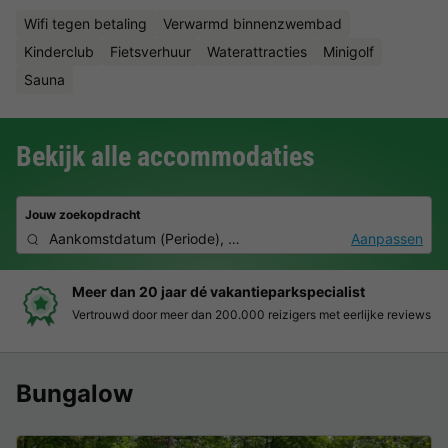
Wifi tegen betaling
Verwarmd binnenzwembad
Kinderclub
Fietsverhuur
Waterattracties
Minigolf
Sauna
Bekijk alle accommodaties
Jouw zoekopdracht
Aankomstdatum
(
Periode
),
2 personen, 0 huisdier
Aanpassen
Boek eenvoudig en zonder stress
Duidelijke prijzen, moeiteloos boeken en veilige betaalomgeving
Bungalow