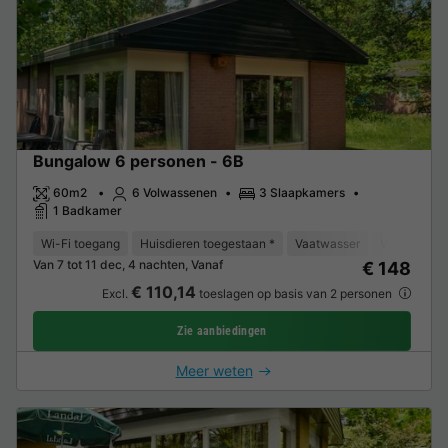
Bungalow 6 personen - 6B
60m2
6 Volwassenen
3 Slaapkamers
1 Badkamer
Wi-Fi toegang
Huisdieren toegestaan *
Vaatwasser
Vriezer
K
Van 7 tot 11 dec, 4 nachten, Vanaf
€ 148
€ 110,14
Excl.
toeslagen op basis van 2 personen
Zie aanbiedingen
Meer weten