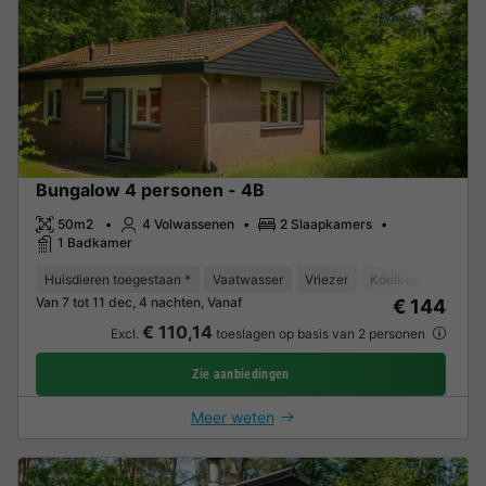
Bungalow 4 personen - 4B
50m2
4 Volwassenen
2 Slaapkamers
1 Badkamer
Huisdieren toegestaan *
Vaatwasser
Vriezer
Koelkast
Tuinm
Van 7 tot 11 dec, 4 nachten, Vanaf
€ 144
€ 110,14
Excl.
toeslagen op basis van 2 personen
Zie aanbiedingen
Meer weten