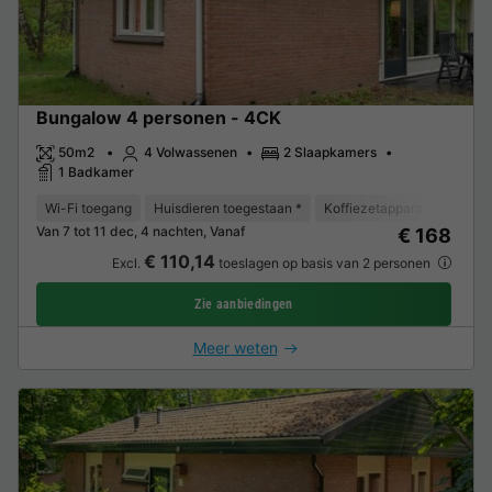
Bungalow 4 personen - 4CK
50m2
4 Volwassenen
2 Slaapkamers
1 Badkamer
Wi-Fi toegang
Huisdieren toegestaan *
Koffiezetapparaat
Vaat
Van 7 tot 11 dec, 4 nachten, Vanaf
€ 168
€ 110,14
Excl.
toeslagen op basis van 2 personen
Zie aanbiedingen
Meer weten