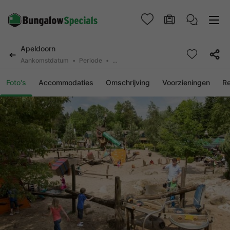
Apeldoorn
Aankomstdatum
Periode
2 personen, 0 huisdier
Foto's
Accommodaties
Omschrijving
Voorzieningen
R