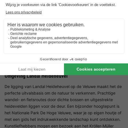
of een paar sprintjes wagen in het waterbad.
Restaurant Landal Heideheuvel
Na een actieve dag kun je je culinair laten verwennen in het
gezellige parkrestaurant. Of het nu gaat om een stevig ontbijt,
een ontspannen lunchhapje of een heerlijk diner, er is voor ieder
wat wils. Vooral de huisgemaakte pizza's en pannenkoeken, die
vers worden bereid, zijn erg populair. Wie liever in zijn eigen
accommodatie dineert, kan in de parkwinkel verse broodjes,
kruidenierswaren en regionale specialiteiten inslaan.
Omgeving Landal Heideheuvel
De ligging van Landal Heideheuvel op de Veluwe maakt het de
perfecte uitvalsbasis om de natuur te verkennen. Prachtige
wandel- en fietsroutes door dichte bossen en uitgestrekte
heidevelden liggen voor de deur. Een bijzonder hoogtepunt is
het Nationale Park De Hoge Veluwe, waar je op eigen houtje of
met een gids het indrukwekkende landschap kunt ontdekken.
Kunstliefhebbers mogen een bezoek aan het Kröller-Müller