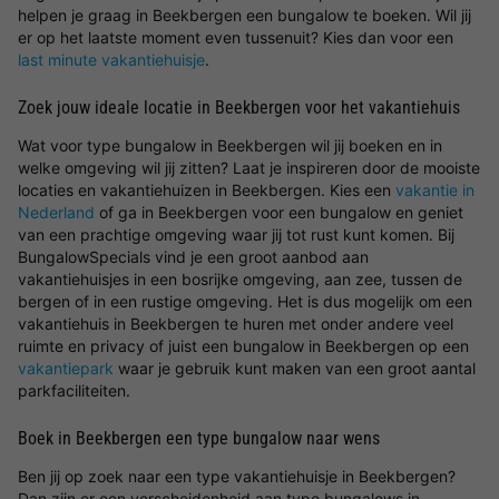
helpen je graag in Beekbergen een bungalow te boeken. Wil jij
er op het laatste moment even tussenuit? Kies dan voor een
last minute vakantiehuisje
.
Zoek jouw ideale locatie in Beekbergen voor het vakantiehuis
Wat voor type bungalow in Beekbergen wil jij boeken en in
welke omgeving wil jij zitten? Laat je inspireren door de mooiste
locaties en vakantiehuizen in Beekbergen. Kies een
vakantie in
Nederland
of ga in Beekbergen voor een bungalow en geniet
van een prachtige omgeving waar jij tot rust kunt komen. Bij
BungalowSpecials vind je een groot aanbod aan
vakantiehuisjes in een bosrijke omgeving, aan zee, tussen de
bergen of in een rustige omgeving. Het is dus mogelijk om een
vakantiehuis in Beekbergen te huren met onder andere veel
ruimte en privacy of juist een bungalow in Beekbergen op een
vakantiepark
waar je gebruik kunt maken van een groot aantal
parkfaciliteiten.
Boek in Beekbergen een type bungalow naar wens
Ben jij op zoek naar een type vakantiehuisje in Beekbergen?
Dan zijn er een verscheidenheid aan type bungalows in