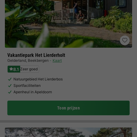
Vakantiepark Het Lierderholt
Gelderland
,
Beekbergen
Kaart
8.1
Zeer goed
Natuurgebied Het Lierderbos
Sportfaciliteiten
Apenheul in Apeldoorn
Toon prijzen