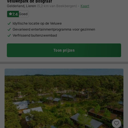
Veluwepark de Bosgraaf
Gelderland
,
Lieren
(5,2 km van Beekbergen)
Kaart
7.4
Goed
Idyllische locatie op de Veluwe
Gevarieerd entertainmentprogramma voor gezinnen
Verfrissend buitenzwembad
Toon prijzen