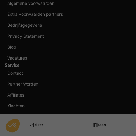
Algemene voorwaarden
Extra voorwaarden partners
Bedrijfsgegevens
Privacy Statement
Blog
Vacatures
Service
Contact
Partner Worden
Affiliates
Klachten
Beheer van cookies
BungalowSpecials is aangesloten bij
Filter
Kaart