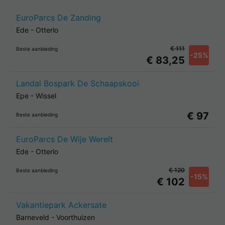
EuroParcs De Zanding
Ede
-
Otterlo
€ 111
Beste aanbieding
-25%
€ 83,25
Landal Bospark De Schaapskooi
Epe
-
Wissel
€ 97
Beste aanbieding
EuroParcs De Wije Werelt
Ede
-
Otterlo
€ 120
Beste aanbieding
-15%
€ 102
Vakantiepark Ackersate
Barneveld
-
Voorthuizen