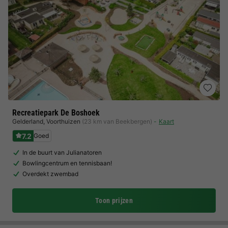
Recreatiepark De Boshoek
Gelderland
,
Voorthuizen
(23 km van Beekbergen)
Kaart
7.2
Goed
In de buurt van Julianatoren
Bowlingcentrum en tennisbaan!
Overdekt zwembad
Toon prijzen