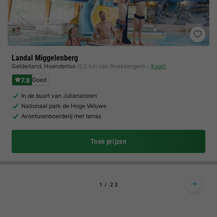
Landal Miggelenberg
Gelderland
,
Hoenderloo
(5,5 km van Beekbergen)
Kaart
7.8
Goed
In de buurt van Julianatoren
Nationaal park de Hoge Veluwe
Avonturenboerderij met terras
Toon prijzen
1
2
3