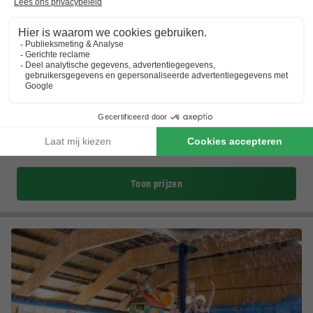
EuroParcs Marina Strandbad
Gelderland
,
Olburgen
(17,7 km van Beekbergen)
Kaart
7.6
Goed
Nationale Park De Hoge Veluwe
8 Kastelenroute
Nabij een rivierstrand
Toon prijzen