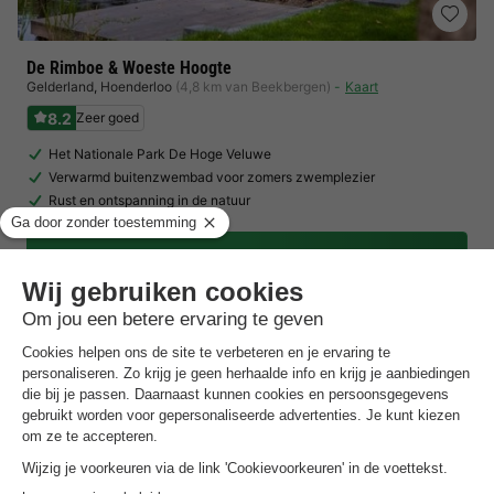
De Rimboe & Woeste Hoogte
Gelderland
,
Hoenderloo
(4,8 km van Beekbergen)
Kaart
8.2
Zeer goed
Het Nationale Park De Hoge Veluwe
Verwarmd buitenzwembad voor zomers zwemplezier
Rust en ontspanning in de natuur
Toon prijzen