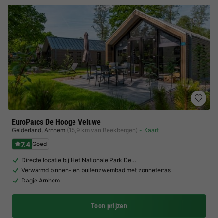
EuroParcs De Hooge Veluwe
Gelderland
,
Arnhem
(15,9 km van Beekbergen)
Kaart
7.4
Goed
Directe locatie bij Het Nationale Park De…
Verwarmd binnen- en buitenzwembad met zonneterras
Dagje Arnhem
Toon prijzen