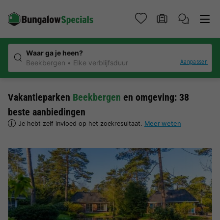
Waar ga je heen?
Aanpassen
Beekbergen
Elke verblijfsduur
Vakantieparken
Beekbergen
en omgeving: 38
beste aanbiedingen
Je hebt zelf invloed op het zoekresultaat.
Meer weten