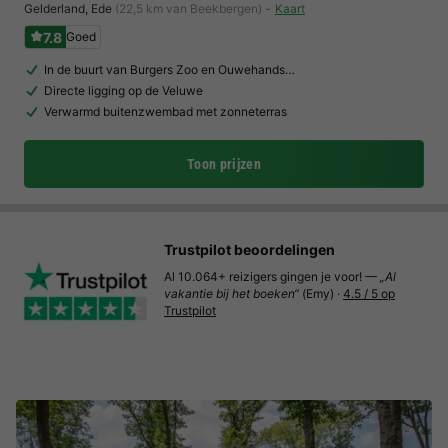
Gelderland
,
Ede
(22,5 km van Beekbergen)
Kaart
7.8
Goed
In de buurt van Burgers Zoo en Ouwehands…
Directe ligging op de Veluwe
Verwarmd buitenzwembad met zonneterras
Toon prijzen
Trustpilot beoordelingen
Al 10.064+ reizigers gingen je voor! —
„Al
vakantie bij het boeken“
(Emy) ·
4.5 / 5 op
Trustpilot