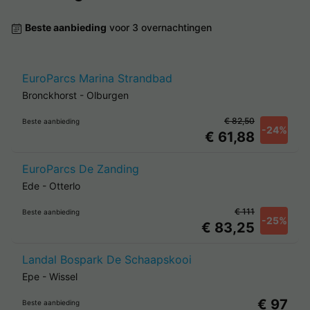
Beste aanbieding
voor 3 overnachtingen
EuroParcs Marina Strandbad
Bronckhorst
-
Olburgen
€ 82,50
Beste aanbieding
-24%
€ 61,88
EuroParcs De Zanding
Ede
-
Otterlo
€ 111
Beste aanbieding
-25%
€ 83,25
Landal Bospark De Schaapskooi
Epe
-
Wissel
€ 97
Beste aanbieding