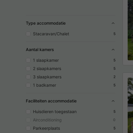
Type accommodatie
Stacaravan/Chalet
5
Aantal kamers
1 slaapkamer
5
2 slaapkamers
5
3 slaapkamers
2
1 badkamer
5
Faciliteiten accommodatie
Huisdieren toegestaan
5
Airconditioning
0
Parkeerplaats
5