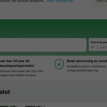
cter zijn diverse speeltoe...
Meer weergeven
Anne, 9
Hoeveel pe
eer dan 20 jaar dé
Boek eenvoudig en zond
akantieparkspecialist
Duidelijke prijzen, moeiteloo
veilige betaalomgeving
rtrouwd door meer dan 200.000
izigers met eerlijke reviews
alet