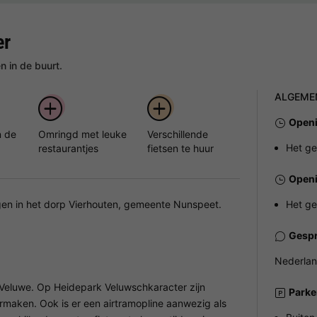
er
 in de buurt.
ALGEME
Openi
n de
Omringd met leuke
Verschillende
Het ge
restaurantjes
fietsen te huur
Openi
gen in het dorp Vierhouten, gemeente Nunspeet.
Het ge
Gespr
Nederlan
 Veluwe. Op Heidepark Veluwschkaracter zijn
Parke
rmaken. Ook is er een airtramopline aanwezig als