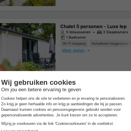
Chalet 5 personen - Luxe Iep
5 Volwassenen
3 Slaapkamers
1 Badkamer
Wi-Fi toegang
Huisdieren toegestaan *
Meer weten
Chalet 4 personen - Luxe Heid
40m2
4 Volwassenen
2 Slaapkamers
1 Badkamer
Wi-Fi toegang
Huisdieren toegestaan *
Meer weten