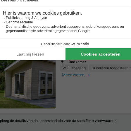
Chalet 6 personen - Basis Eik
6 Volwassenen
3 Slaapkamers
1 Badkamer
Wi-Fi toegang
Huisdieren toegestaan *
Meer weten
pleeg de details van de accommodatie voor de specifieke voorwaarden.