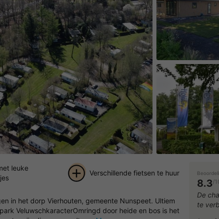
et leuke
Verschillende fietsen te huur
Beoordel
jes
8.3
/1
+ 11
De cha
gen in het dorp Vierhouten, gemeente Nunspeet. Ultiem
te verb
foto's
depark VeluwschkaracterOmringd door heide en bos is het