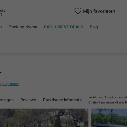
Mijn favorieten
es
Zoek op thema
EXCLUSIEVE DEALS
Blog
r
ijk op kaart
verblijf van 2 nachten vanaf
eningen
Reviews
Praktische informatie
Chalet 4 personen - Basis 