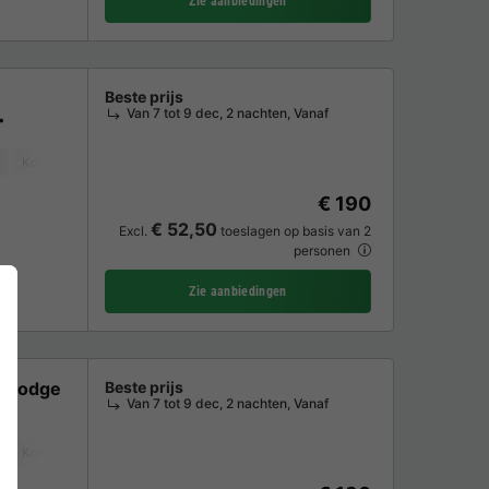
Zie aanbiedingen
Beste prijs
Van 7 tot 9 dec, 2 nachten, Vanaf
Koffiezetapparaat
Vaatwasser
Tuinmeubelen
Magnetron
Oven
€ 190
€ 52,50
Excl.
toeslagen op basis van 2
personen
Zie aanbiedingen
e lodge
Beste prijs
Van 7 tot 9 dec, 2 nachten, Vanaf
Koffiezetapparaat
Vaatwasser
Vriezer
Koelkast
Tuinmeubelen