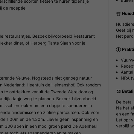
Buiten
rschillende soorten fietsen te huren tijdens je
ij de receptie.
Huisd
Huisdier
Geef bij 
nde restaurantjes. Bezoek bijvoorbeeld Restaurant
Het park
lekker diner, of Herberg Tante Sjaan voor je
Prakt
Vuurw
Recept
Aantal
itterende Veluwe. Nogsteeds niet genoeg natuur
NRA (v
n Nederland: Heentuin de Heimanshof. Ook rondom
Betal
halen te ontdekken vanuit de Tweede Wereldoorlog.
uurlijk dagje weg te plannen. Bezoek bijvoorbeeld
De betal
 misschien leuker om een dagje te spenderen in
Na het a
lende hindernissen en zipline parcoursen. Ook voor
en een fa
n de 1.00m en de 1.30m. Liever geen inspanning en
Let op: 
verblijf 
m 300 apen in een mooi groen park! De Apenheul
om er toch iets spannenders van te maken.