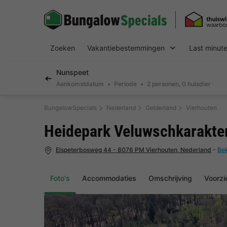
Zoeken
Vakantiebestemmingen
Last minut
Nunspeet
Aankomstdatum
Periode
2 personen, 0 huisdier
BungalowSpecials
Nederland
Gelderland
Vierhouten
Heidepark Veluwschkarakte
Elspeterbosweg 44 - 8076 PM Vierhouten, Nederland
-
Bek
Foto's
Accommodaties
Omschrijving
Voorzi