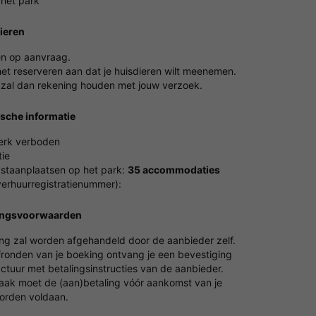
 het park
ieren
en op aanvraag.
het reserveren aan dat je huisdieren wilt meenemen.
 zal dan rekening houden met jouw verzoek.
ische informatie
erk verboden
ie
 staanplaatsen op het park:
35 accommodaties
erhuurregistratienummer):
ingsvoorwaarden
ing zal worden afgehandeld door de aanbieder zelf.
fronden van je boeking ontvang je een bevestiging
ctuur met betalingsinstructies van de aanbieder.
vaak moet de (aan)betaling vóór aankomst van je
worden voldaan.