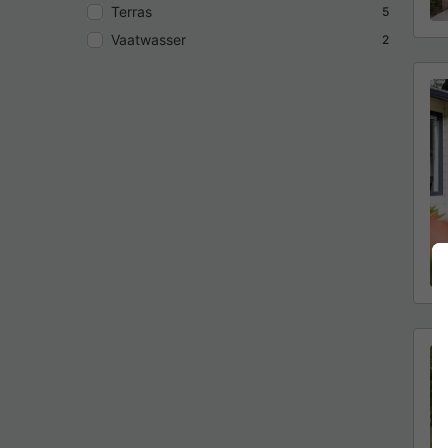
Terras
5
Vaatwasser
2