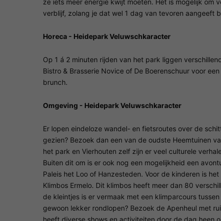
ze iets meer energie kwijt moeten. Het is mogelijk om ve
verblijf, zolang je dat wel 1 dag van tevoren aangeeft b
Horeca - Heidepark Veluwschkaracter
Op 1 á 2 minuten rijden van het park liggen verschille
Bistro & Brasserie Novice of De Boerenschuur voor een 
brunch.
Omgeving - Heidepark Veluwschkaracter
Er lopen eindeloze wandel- en fietsroutes over de sch
gezien? Bezoek dan een van de oudste Heemtuinen va
het park en Vierhouten zelf zijn er veel culturele ver
Buiten dit om is er ook nog een mogelijkheid een avont
Paleis het Loo of Hanzesteden. Voor de kinderen is het
Klimbos Ermelo. Dit klimbos heeft meer dan 80 verschil
de kleintjes is er vermaak met een klimparcours tusse
gewoon lekker rondlopen? Bezoek de Apenheul met rui
heeft diverse shows en activiteiten door de dag heen 