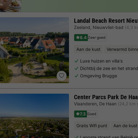
Landal Beach Resort Nieu
Zeeland
,
Nieuwvliet-bad
(4,3 
8.4
Zeer goed
Aan de kust
Verwarmd bin
Luxe huizen en villa's
Dichtbij de zee en het stran
Omgeving Brugge
Center Parcs Park De Ha
Vlaanderen
,
De Haan
(24,2 km
7.3
Goed
Gratis Wifi punt
Aan de kust
Langste strand van België o