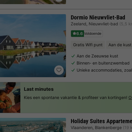
Dormio Nieuwvliet-Bad
Zeeland
,
Nieuwvliet-bad
(5,5 
6.6
Voldoende
Gratis Wifi punt
Aan de kust
Aan de Zeeuwse kust
Binnen- en buitenzwembad
Unieke accommodaties, zoal
Last minutes
Kies een spontane vakantie & profiteer van kortingen!
O
Holiday Suites Appartem
Vlaanderen
,
Blankenberge
(19 