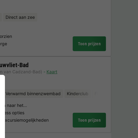
Direct aan zee
orzien
erge
Toon prijzen
uwvliet-Bad
km van Cadzand-Bad)
Kaart
Verwarmd binnenzwembad
Kinderclub
Fietsverhuur
Minigo
pen naar het…
lness opties
ge excursiemogelijkheden
Toon prijzen