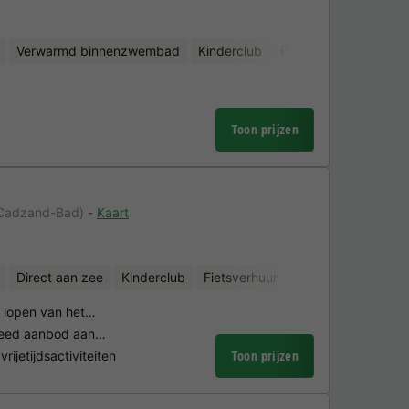
Verwarmd binnenzwembad
Kinderclub
Fietsverhuur
Minigo
Toon prijzen
 Cadzand-Bad)
Kaart
Direct aan zee
Kinderclub
Fietsverhuur
Minigolf
n lopen van het…
breed aanbod aan…
ijetijdsactiviteiten
Toon prijzen