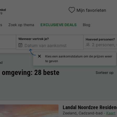
Mijn favorieten
es
Zoek op thema
EXCLUSIEVE DEALS
Blog
Wanneer vertrek je?
Hoeveel personen?
Kies een aankomstdatum om de prijzen weer
te geven
ad
 omgeving: 28 beste
Sorteer op
Landal Noordzee Reside
Zeeland
,
Cadzand-bad
Kaart