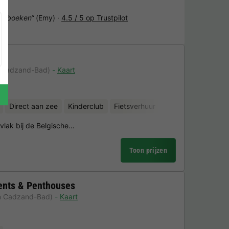
het boeken“
(Emy) ·
4.5 / 5 op Trustpilot
n Cadzand-Bad)
Kaart
Direct aan zee
Kinderclub
Fietsverhuur
Sauna
vlak bij de Belgische…
Toon prijzen
ents & Penthouses
n Cadzand-Bad)
Kaart