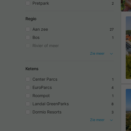
Pretpark
2
Regio
Aan zee
27
Bos
1
Rivier of meer
Zie meer
Ketens
Center Parcs
1
EuroParcs
4
Roompot
1
Landal GreenParks
8
Dormio Resorts
3
Zie meer