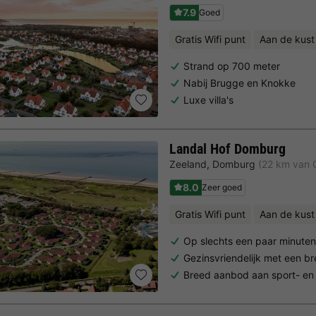
7.9
Goed
Gratis Wifi punt
Aan de kust
Strand op 700 meter
Nabij Brugge en Knokke
Luxe villa's
Landal Hof Domburg
Zeeland
,
Domburg
(22 km van
8.0
Zeer goed
Gratis Wifi punt
Aan de kust
Op slechts een paar minute
Gezinsvriendelijk met een 
Breed aanbod aan sport- en vr