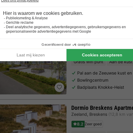
Trustpilot beoordelingen
Al 10.064+ reizigers gingen je voor! —
„Al vakantie bij 
EuroParcs Schoneveld
Zeeland
,
Breskens
(11,1 km va
8.1
Zeer goed
Gratis Wifi punt
Aan de kust
Pal aan de Zeeuwse kust en 
Bowlingcentrum
Badplaats Knokke-Heist
Dormio Breskens Apartm
Zeeland
,
Breskens
(12,8 km va
8.2
Zeer goed