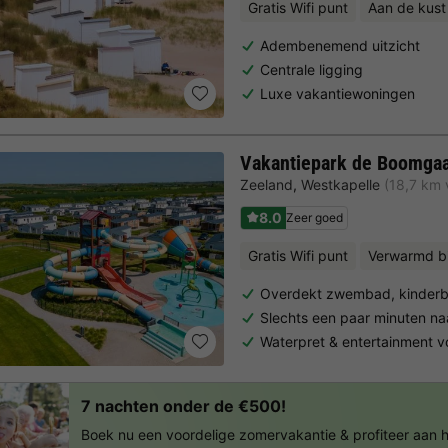
Gratis Wifi punt
Aan de kust
Adembenemend uitzicht
Centrale ligging
Luxe vakantiewoningen
Vakantiepark de Boomga
Zeeland
,
Westkapelle
(18,7 km
8.0
Zeer goed
Gratis Wifi punt
Verwarmd 
Overdekt zwembad, kinderb
Slechts een paar minuten na
Waterpret & entertainment 
7 nachten onder de €500!
Boek nu een voordelige zomervakantie & profiteer aan