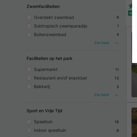
Zwemfaciliteiten
Overdekt zwembad
9
Subtropisch zwemparadijs
1
Buitenzwembad
4
Zie meer
Faciliteiten op het park
Supermarkt
11
Restaurant en/of snackbar
13
Bakkerij
3
Zie meer
Sport en Vrije Tijd
Speeltuin
18
Indoor speeltuin
6