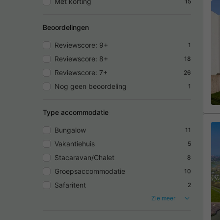
Met korting
15
Beoordelingen
Reviewscore: 9+
1
Reviewscore: 8+
18
Reviewscore: 7+
26
Nog geen beoordeling
1
Type accommodatie
Bungalow
11
Vakantiehuis
5
Stacaravan/Chalet
8
Groepsaccommodatie
10
Safaritent
2
Zie meer