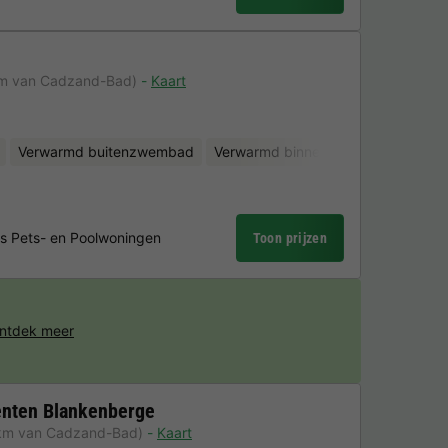
km van Cadzand-Bad)
Kaart
Verwarmd buitenzwembad
Verwarmd binnenzwembad
Water
s Pets- en Poolwoningen
Toon prijzen
ntdek meer
enten Blankenberge
km van Cadzand-Bad)
Kaart