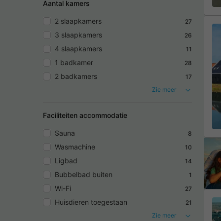
Aantal kamers
2 slaapkamers
27
3 slaapkamers
26
4 slaapkamers
11
1 badkamer
28
2 badkamers
17
Zie meer
Faciliteiten accommodatie
Sauna
8
Wasmachine
10
Ligbad
14
Bubbelbad buiten
1
Wi-Fi
27
Huisdieren toegestaan
21
Zie meer