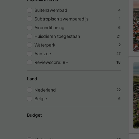
Buitenzwembad
4
Subtropisch zwemparadijs
1
Airconditioning
6
Huisdieren toegestaan
21
Waterpark
2
Aan zee
27
Reviewscore: 8+
18
Land
Nederland
22
België
6
Budget