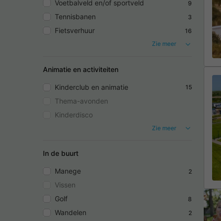
Voetbalveld en/of sportveld
9
Tennisbanen
3
Fietsverhuur
16
Zie meer
Animatie en activiteiten
Kinderclub en animatie
15
Thema-avonden
Kinderdisco
Zie meer
In de buurt
Manege
2
Vissen
Golf
8
Wandelen
2