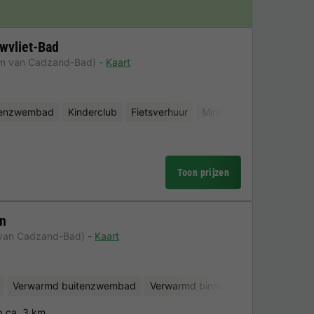
wvliet-Bad
km van Cadzand-Bad)
Kaart
nenzwembad
Kinderclub
Fietsverhuur
Minigolf
d
Toon prijzen
an
 van Cadzand-Bad)
Kaart
Verwarmd buitenzwembad
Verwarmd binnenzwembad
Kinde
p ca. 3 km