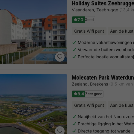
Holiday Suites Zeebrugg
Vlaanderen
,
Zeebrugge
(13,4 
7.0
Goed
Gratis Wifi punt
Aan de kust
Moderne vakantiewoningen 
Verwarmde buitenzwembaden
Perfecte locatie voor uitstap
Molecaten Park Waterdu
Zeeland
,
Breskens
(9,5 km van
8.4
Zeer goed
Gratis Wifi punt
Aan de kust
Nabijheid van het Noordzee
Prachtige ligging in het Wa
Directe toegang tot wandel- 