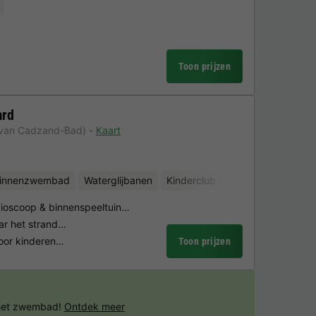
Toon prijzen
ard
 van Cadzand-Bad)
Kaart
binnenzwembad
Waterglijbanen
Kinderclub
Waterattracties
ioscoop & binnenspeeltuin…
ar het strand…
voor kinderen…
Toon prijzen
 het zwembad!
Ontdek meer