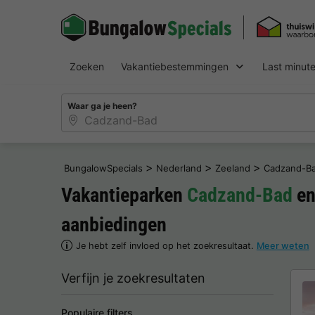
Zoeken
Vakantiebestemmingen
Last minut
Waar ga je heen?
>
>
>
BungalowSpecials
Nederland
Zeeland
Cadzand-B
Vakantieparken
Cadzand-Bad
en
aanbiedingen
Je hebt zelf invloed op het zoekresultaat.
Meer weten
Verfijn je zoekresultaten
Populaire filters