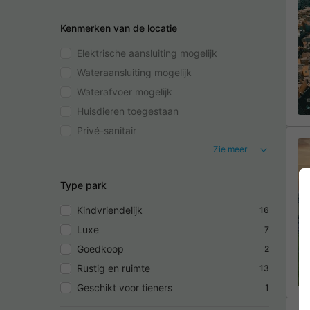
Kenmerken van de locatie
Elektrische aansluiting mogelijk
Wateraansluiting mogelijk
Waterafvoer mogelijk
Huisdieren toegestaan
Privé-sanitair
Zie meer
Type park
Kindvriendelijk
16
Luxe
7
Goedkoop
2
Rustig en ruimte
13
Geschikt voor tieners
1