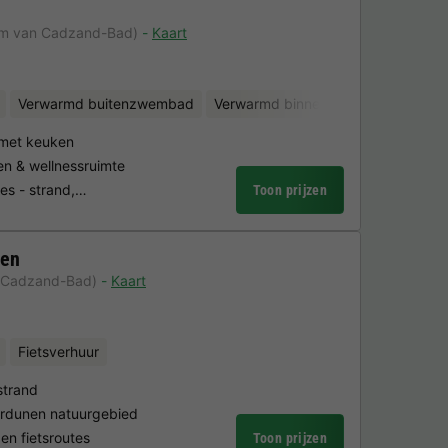
e
km van Cadzand-Bad)
Kaart
Verwarmd buitenzwembad
Verwarmd binnenzwembad
Binne
met keuken
 & wellnessruimte
jes - strand,…
Toon prijzen
nen
 Cadzand-Bad)
Kaart
Fietsverhuur
strand
terdunen natuurgebied
en fietsroutes
Toon prijzen