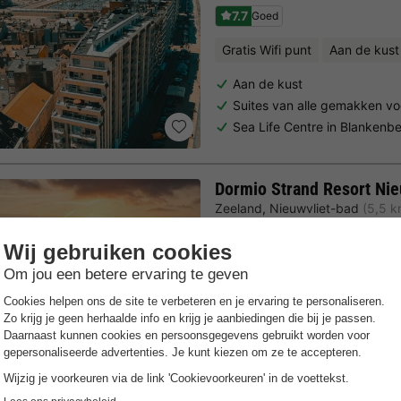
7.7
Goed
Gratis Wifi punt
Aan de kust
Aan de kust
Suites van alle gemakken vo
Sea Life Centre in Blankenb
Dormio Strand Resort Nie
Zeeland
,
Nieuwvliet-bad
(5,5 
8.1
Zeer goed
Gratis Wifi punt
Aan de kust
Slechts een paar minuten lo
Luxe vakantiehuizen met wel
Idyllische natuur & geweldi