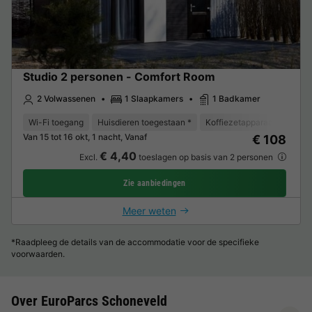
Studio 2 personen - Comfort Room
2 Volwassenen
1 Slaapkamers
1 Badkamer
Wi-Fi toegang
Huisdieren toegestaan *
Koffiezetapparaat
Koelk
Van 15 tot 16 okt, 1 nacht, Vanaf
€ 108
€ 4,40
Excl.
toeslagen op basis van 2 personen
Zie aanbiedingen
Meer weten
*Raadpleeg de details van de accommodatie voor de specifieke
voorwaarden.
Over EuroParcs Schoneveld