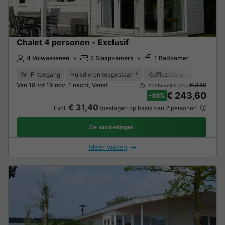
Chalet 4 personen - Exclusif
4 Volwassenen
2 Slaapkamers
1 Badkamer
Wi-Fi toegang
Huisdieren toegestaan *
Koffiezetapparaat
Vaat
Van 18 tot 19 nov, 1 nacht, Vanaf
€ 348
Aanbevolen prijs:
€ 243,60
-30%
€ 31,40
Excl.
toeslagen op basis van 2 personen
Zie aanbiedingen
Meer weten