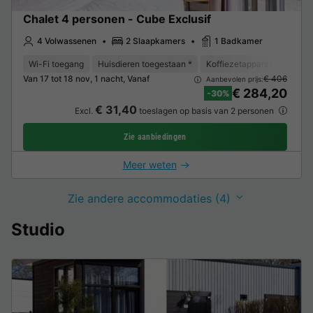
Chalet 4 personen - Cube Exclusif
4 Volwassenen
2 Slaapkamers
1 Badkamer
Wi-Fi toegang
Huisdieren toegestaan *
Koffiezetapparaat
Vaat
Van 17 tot 18 nov, 1 nacht, Vanaf
€ 406
Aanbevolen prijs:
€ 284,20
-30%
€ 31,40
Excl.
toeslagen op basis van 2 personen
Zie aanbiedingen
Meer weten
Zie andere accommodaties (4)
Studio