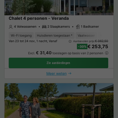
Chalet 4 personen - Veranda
4 Volwassenen
2 Slaapkamers
1 Badkamer
Wi-Fi toegang
Huisdieren toegestaan *
Vaatwasser
Vriezer
K
Van 23 tot 24 nov, 1 nacht, Vanaf
€ 362,50
Aanbevolen prijs:
€ 253,75
-30%
€ 31,40
Excl.
toeslagen op basis van 2 personen
Zie aanbiedingen
Meer weten