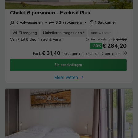
Chalet 6 personen - Exclusif Plus
6 Volwassenen
3 Slaapkamers
1 Badkamer
Wi-Fi toegang
Huisdieren toegestaan *
Vaatwasser
Vriezer
K
Van 7 tot 8 dec, 1 nacht, Vanaf
€ 406
Aanbevolen prijs:
€ 284,20
-30%
€ 31,40
Excl.
toeslagen op basis van 2 personen
Zie aanbiedingen
Meer weten