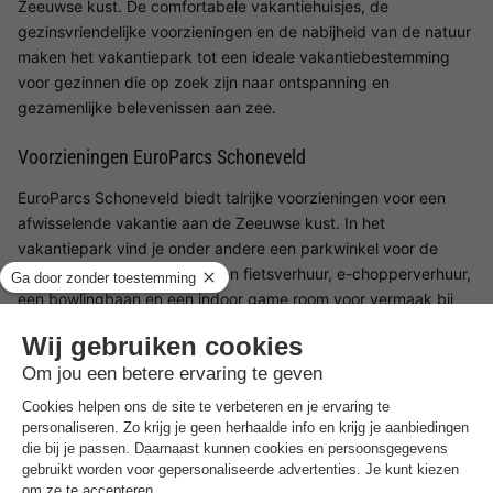
Zeeuwse kust. De comfortabele vakantiehuisjes, de
gezinsvriendelijke voorzieningen en de nabijheid van de natuur
maken het vakantiepark tot een ideale vakantiebestemming
voor gezinnen die op zoek zijn naar ontspanning en
gezamenlijke belevenissen aan zee.
Voorzieningen EuroParcs Schoneveld
EuroParcs Schoneveld biedt talrijke voorzieningen voor een
afwisselende vakantie aan de Zeeuwse kust. In het
vakantiepark vind je onder andere een parkwinkel voor de
dagelijkse boodschappen, een fietsverhuur, e-chopperverhuur,
een bowlingbaan en een indoor game room voor vermaak bij
elk weertype. Daarnaast zijn er praktische diensten
beschikbaar, zoals wifi, een wasruimte en diverse foodboxen
die rechtstreeks bij je accommodatie kunnen worden bezorgd.
Dankzij de veelzijdige vrijetijdsmogelijkheden is er zowel voor
ontspanning als voor afwisseling gezorgd.
Voorzieningen voor kinderen bij EuroParcs Schoneveld