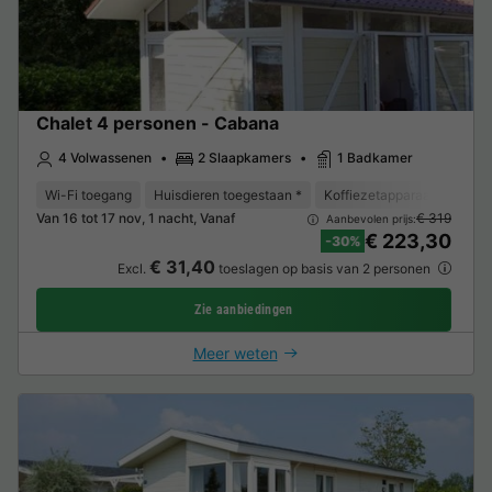
Chalet 4 personen - Cabana
4 Volwassenen
2 Slaapkamers
1 Badkamer
Wi-Fi toegang
Huisdieren toegestaan *
Koffiezetapparaat
Vaat
Van 16 tot 17 nov, 1 nacht, Vanaf
€ 319
Aanbevolen prijs:
€ 223,30
-30%
€ 31,40
Excl.
toeslagen op basis van 2 personen
Zie aanbiedingen
Meer weten