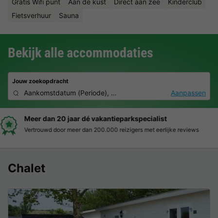
Gratis Wifi punt
Aan de kust
Direct aan zee
Kinderclub
Fietsverhuur
Sauna
Bekijk alle accommodaties
Jouw zoekopdracht
Aankomstdatum
(
Periode
),
2 personen, 0 huisdier
Aanpassen
Boek eenvoudig en zonder stress
Duidelijke prijzen, moeiteloos boeken en veilige betaalomgeving
Chalet