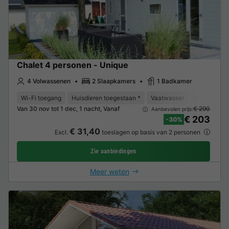
Chalet 4 personen - Unique
4 Volwassenen
2 Slaapkamers
1 Badkamer
Wi-Fi toegang
Huisdieren toegestaan *
Vaatwasser
Vriezer
K
Van 30 nov tot 1 dec, 1 nacht, Vanaf
€ 290
Aanbevolen prijs:
€ 203
-30%
€ 31,40
Excl.
toeslagen op basis van 2 personen
Zie aanbiedingen
Meer weten