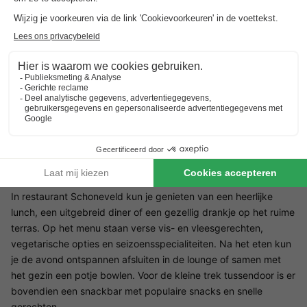
Voor kinderen is er in EuroParcs Schoneveld van alles te
beleven. Meerdere speeltuinen in het park nodigen uit tot
klimmen, schommelen en ravotten. Een bijzonder hoogtepunt is
de indoor-speelhal, waar kinderen zich ook op regenachtige
dagen kunnen uitleven. Tijdens de schoolvakanties zorgt het
animatieteam voor extra vermaak met een afwisselend
programma van sport, spelletjes en creatieve activiteiten. Ook
het nabijgelegen strand biedt ideale omstandigheden voor
gezinnen die samen tijd aan zee willen doorbrengen.
Restaurant EuroParcs Schoneveld
In restaurant Schoneveld kun je genieten van een heerlijke
lunch, een uitgebreid diner of een gezellig drankje op het ruime
terras. Op het menu staan verse vis- en vleesgerechten,
vegetarische opties en seizoensspecialiteiten. Na het eten kun
je de avond ontspannen afsluiten in de lounge of samen met
het gezin een potje bowlen. Voor de kleine trek tussendoor is er
bovendien een snackbar met populaire snacks en snelle
gerechten.