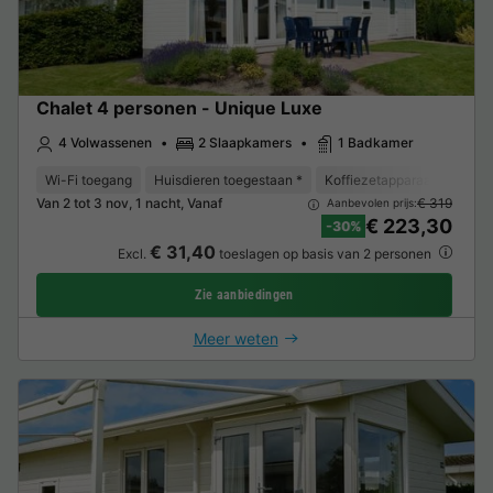
Chalet 4 personen - Unique Luxe
4 Volwassenen
2 Slaapkamers
1 Badkamer
Wi-Fi toegang
Huisdieren toegestaan *
Koffiezetapparaat
Vaat
Van 2 tot 3 nov, 1 nacht, Vanaf
€ 319
Aanbevolen prijs:
€ 223,30
-30%
€ 31,40
Excl.
toeslagen op basis van 2 personen
Zie aanbiedingen
Meer weten