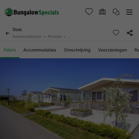
Sluis
Aankomstdatum
Periode
2 personen, 0 huisdier
Foto's
Accommodaties
Omschrijving
Voorzieningen
R