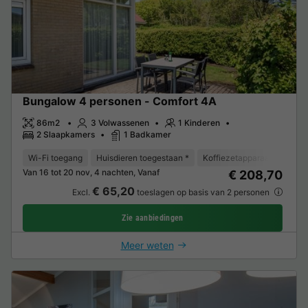
Bungalow 4 personen - Comfort 4A
86m2
3 Volwassenen
1 Kinderen
2 Slaapkamers
1 Badkamer
Wi-Fi toegang
Huisdieren toegestaan *
Koffiezetapparaat
Vaat
Van 16 tot 20 nov, 4 nachten, Vanaf
€ 208,70
€ 65,20
Excl.
toeslagen op basis van 2 personen
Zie aanbiedingen
Meer weten