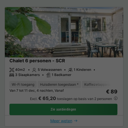
Chalet 6 personen - SCR
40m2
5 Volwassenen
1 Kinderen
3 Slaapkamers
1 Badkamer
Wi-Fi toegang
Huisdieren toegestaan *
Koffiezetapparaat
Vaat
Van 7 tot 11 dec, 4 nachten, Vanaf
€ 89
€ 65,20
Excl.
toeslagen op basis van 2 personen
Zie aanbiedingen
Meer weten