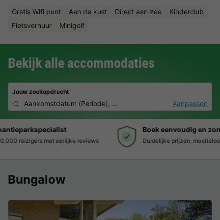
Gratis Wifi punt
Aan de kust
Direct aan zee
Kinderclub
Fietsverhuur
Minigolf
Bekijk alle accommodaties
Jouw zoekopdracht
Aankomstdatum
(
Periode
),
2 personen, 0 huisdier
Aanpassen
Boek eenvoudig en zonder stress
Duidelijke prijzen, moeiteloos boeken en veilige betaalomgeving
Bungalow