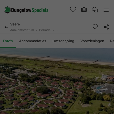
Veere
Aankomstdatum
Periode
2 personen, 0 huisdier
Foto's
Accommodaties
Omschrijving
Voorzieningen
R