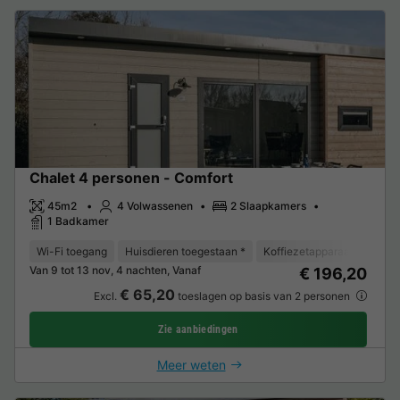
Chalet 4 personen - Comfort
45m2
4 Volwassenen
2 Slaapkamers
1 Badkamer
Wi-Fi toegang
Huisdieren toegestaan *
Koffiezetapparaat
Vaat
Van 9 tot 13 nov, 4 nachten, Vanaf
€ 196,20
€ 65,20
Excl.
toeslagen op basis van 2 personen
Zie aanbiedingen
Meer weten