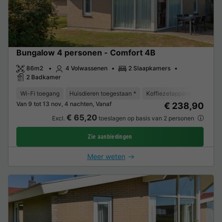
Bungalow 4 personen - Comfort 4B
86m2
4 Volwassenen
2 Slaapkamers
2 Badkamer
Wi-Fi toegang
Huisdieren toegestaan *
Koffiezetapparaat
Vaat
Van 9 tot 13 nov, 4 nachten, Vanaf
€ 238,90
€ 65,20
Excl.
toeslagen op basis van 2 personen
Zie aanbiedingen
Meer weten