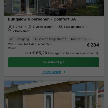
Bungalow 6 personen - Comfort 6A
110m2
6 Volwassenen
3 Slaapkamers
2 Badkamer
Wi-Fi toegang
Huisdieren toegestaan *
Koffiezetapparaat
Vaat
Van 30 nov tot 4 dec, 4 nachten,
€ 284
Vanaf
€ 65,20
Excl.
toeslagen op basis van 2 personen
Zie aanbiedingen
Meer weten