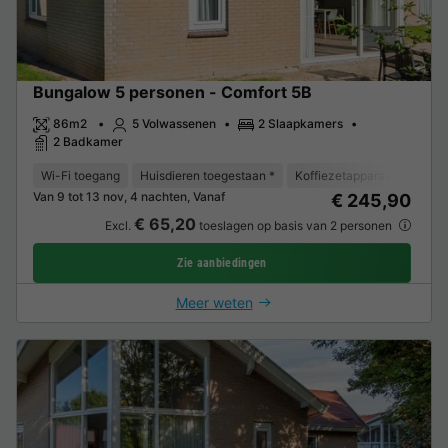
Bungalow 5 personen - Comfort 5B
86m2
5 Volwassenen
2 Slaapkamers
2 Badkamer
Wi-Fi toegang
Huisdieren toegestaan *
Koffiezetapparaat
Vaat
Van 9 tot 13 nov, 4 nachten, Vanaf
€ 245,90
€ 65,20
Excl.
toeslagen op basis van 2 personen
Zie aanbiedingen
Meer weten