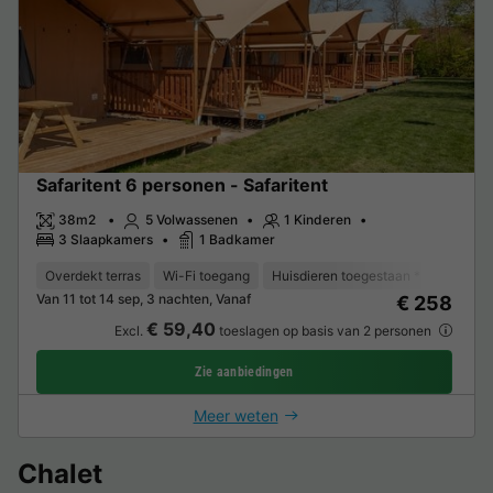
Safaritent 6 personen - Safaritent
38m2
5 Volwassenen
1 Kinderen
3 Slaapkamers
1 Badkamer
Overdekt terras
Wi-Fi toegang
Huisdieren toegestaan *
Koffiez
Van 11 tot 14 sep, 3 nachten, Vanaf
€ 258
€ 59,40
Excl.
toeslagen op basis van 2 personen
Zie aanbiedingen
Meer weten
Chalet