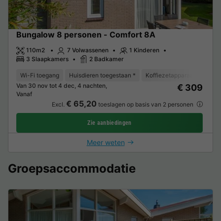
Bungalow 8 personen - Comfort 8A
110m2
7 Volwassenen
1 Kinderen
3 Slaapkamers
2 Badkamer
Wi-Fi toegang
Huisdieren toegestaan *
Koffiezetapparaat
Vaat
Van 30 nov tot 4 dec, 4 nachten,
€ 309
Vanaf
€ 65,20
Excl.
toeslagen op basis van 2 personen
Zie aanbiedingen
Meer weten
Groepsaccommodatie