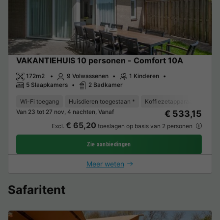
VAKANTIEHUIS 10 personen - Comfort 10A
172m2
9 Volwassenen
1 Kinderen
5 Slaapkamers
2 Badkamer
Wi-Fi toegang
Huisdieren toegestaan *
Koffiezetapparaat
Vaat
Van 23 tot 27 nov, 4 nachten, Vanaf
€ 533,15
€ 65,20
Excl.
toeslagen op basis van 2 personen
Zie aanbiedingen
Meer weten
Safaritent