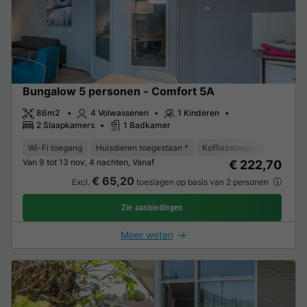
Bungalow 5 personen - Comfort 5A
86m2
4 Volwassenen
1 Kinderen
2 Slaapkamers
1 Badkamer
Wi-Fi toegang
Huisdieren toegestaan *
Koffiezetapparaat
Vaat
Van 9 tot 13 nov, 4 nachten, Vanaf
€ 222,70
€ 65,20
Excl.
toeslagen op basis van 2 personen
Zie aanbiedingen
Meer weten