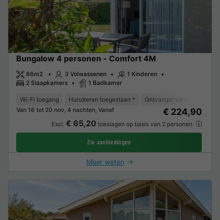
Bungalow 4 personen - Comfort 4M
86m2
3 Volwassenen
1 Kinderen
2 Slaapkamers
1 Badkamer
Wi-Fi toegang
Huisdieren toegestaan *
Ontvangst van verminderde 
Van 16 tot 20 nov, 4 nachten, Vanaf
€ 224,90
€ 65,20
Excl.
toeslagen op basis van 2 personen
Zie aanbiedingen
Meer weten