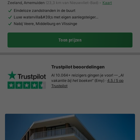
Zeeland
,
Arnemuiden
(23,3 km van Nieuwvliet-Bad)
Kaart
Eindeloze zandstranden in de buurt
Luxe watervilla&#39;s met eigen aanlegsteiger…
Nabij Veere, Middelburg en Vlissinge
Toon prijzen
Trustpilot beoordelingen
Al 10.064+ reizigers gingen je voor! —
„Al
vakantie bij het boeken“
(Emy) ·
4.5 / 5 op
Trustpilot