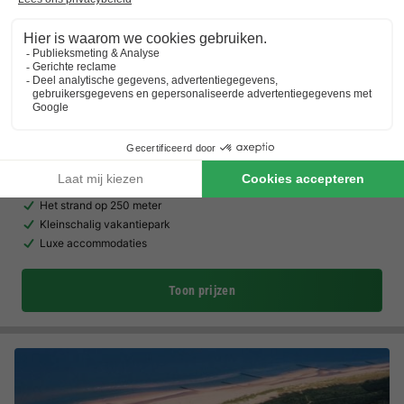
Landal Noordzee Resort Vlissingen
Zeeland
,
Vlissingen
(11,7 km van Nieuwvliet-Bad)
Kaart
8.8
Zeer goed
Het strand op 250 meter
Kleinschalig vakantiepark
Luxe accommodaties
Toon prijzen