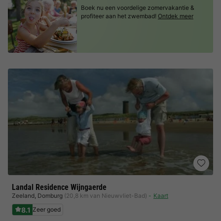
Boek nu een voordelige zomervakantie &
profiteer aan het zwembad!
Ontdek meer
Landal Residence Wijngaerde
Zeeland
,
Domburg
(20,8 km van Nieuwvliet-Bad)
Kaart
8.1
Zeer goed