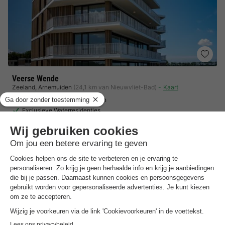
Veerse Wende
Zeeland
,
Arnemuiden
(24,1 km van Nieuwvliet-Bad)
Kaart
Culturele Ontdekkingstochten
Exclusieve Waterresidenties
Familieavonturen Binnen & Buiten
Toon prijzen