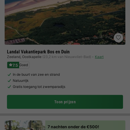
Landal Vakantiepark Bos en Duin
Zeeland
,
Oostkapelle
(23,2 km van Nieuwvliet-Bad)
Kaart
7.5
Goed
In de buurt van zee en strand
Natuurrijk
Gratis toegang tot zwemparadijs
Toon prijzen
7 nachten onder de €500!