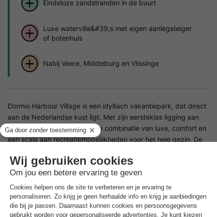
Eindeloze zandstranden in de buurt
Luxe watervilla&#39;s met eigen aanlegsteiger
of botenhuis
Nabij Veere, Middelburg en Vlissinge
Dormio Harbour Village is een idyllisch vakantiepark, dat direct
aan de Nederlandse kust ligt. Met zijn eersteklas ligging aan
het water biedt het een ideale combinatie van luxe, comfort en
een scala aan recreatiemogelijkheden voor het hele gezin. De
schilderachtige omgeving en de hoogwaardige accommodaties
maken Dormio Harbour Village tot een perfecte bestemming
voor een ontspannen en onvergetelijke vakantie.
Faciliteiten Dormio Harbour Village
Dormio Harbour Village valt op door een verscheidenheid aan