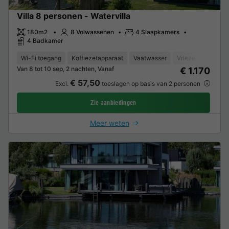
Villa 8 personen - Watervilla
180m2
8 Volwassenen
4 Slaapkamers
4 Badkamer
Wi-Fi toegang
Koffiezetapparaat
Vaatwasser
Vriezer
Koelka
Van 8 tot 10 sep, 2 nachten, Vanaf
€ 1.170
€ 57,50
Excl.
toeslagen op basis van 2 personen
Zie aanbiedingen
Meer weten