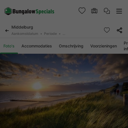
Middelburg
Aankomstdatum
Periode
2 personen, 0 huisdier
Pr
Foto's
Accommodaties
Omschrijving
Voorzieningen
in