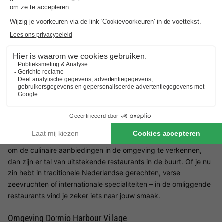
eersteklas faciliteiten. De moderne en comfortabele
vakantiehuizen bieden plaats aan gezinnen van elke omvang
en zijn uitgerust met alle nodige voorzieningen. Het
vakantiepark beschikt over een eigen jachthaven, waar gasten
hun boten kunnen aanleggen.
Restaurant Dormio Harbour Village
In Dormio Harbour Village heb je de vrijheid om je maaltijden
helemaal naar eigen wens te bereiden. Elk vakantiehuis is
voorzien van een volledig uitgeruste keuken, zodat je
gemakkelijk zelf kunt koken en samen met je gezin in de
gezellige accommodatie kunt eten. Mocht je echter zin hebben
om de culinaire aanbiedingen in de omgeving te verkennen,
dan zijn er tal van uitstekende restaurants in de buurt. Of je nu
zin hebt in traditionele Nederlandse gerechten, verse
zeevruchten of internationale specialiteiten – in de omliggende
restaurants vind je zeker iets naar jouw smaak.
Omgeving Dormio Harbour Village