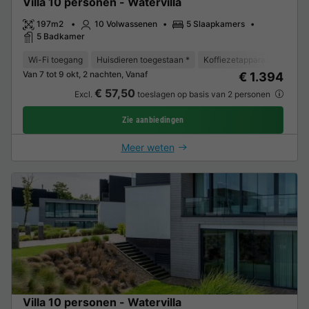
Villa 10 personen - Watervilla
197m2
10 Volwassenen
5 Slaapkamers
5 Badkamer
Wi-Fi toegang
Huisdieren toegestaan *
Koffiezetapparaat
Vaat
Van 7 tot 9 okt, 2 nachten, Vanaf
€ 1.394
€ 57,50
Excl.
toeslagen op basis van 2 personen
Zie aanbiedingen
Meer weten
Villa 10 personen - Watervilla