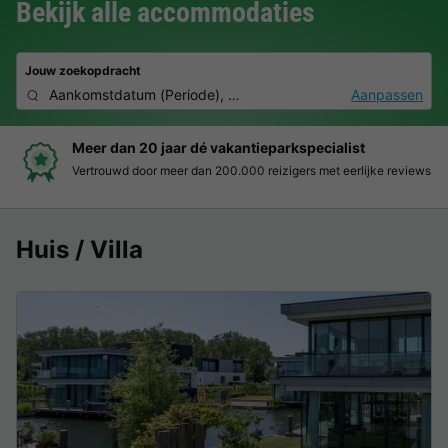
Bekijk alle accommodaties
Jouw zoekopdracht
Aankomstdatum
(
Periode
),
2 personen, 0 huisdier
Aanpassen
Boek eenvoudig en zonder stress
eviews
Duidelijke prijzen, moeiteloos boeken en veilige betaalo
Huis / Villa