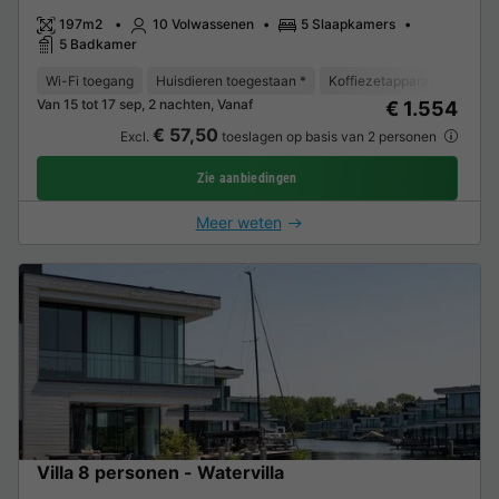
197m2
10 Volwassenen
5 Slaapkamers
5 Badkamer
Wi-Fi toegang
Huisdieren toegestaan *
Koffiezetapparaat
Vaat
Van 15 tot 17 sep, 2 nachten, Vanaf
€ 1.554
€ 57,50
Excl.
toeslagen op basis van 2 personen
Zie aanbiedingen
Meer weten
Villa 8 personen - Watervilla