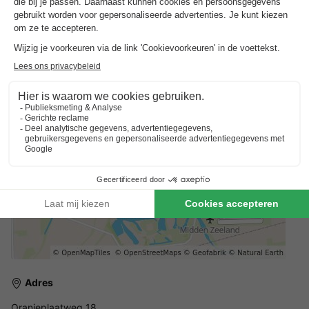
plaatsen. Het Zeeuws Museum en Museum Veere bieden
fascinerende inzichten, terwijl Deltapark Neeltje Jans een must
is voor avonturiers. De nabijheid van aantrekkelijke
watersportgebieden zoals het Veerse Meer maakt deze
camping tot een ideale uitvalsbasis voor talrijke
ondernemingen.
Adres
Oranjeplaatweg 18