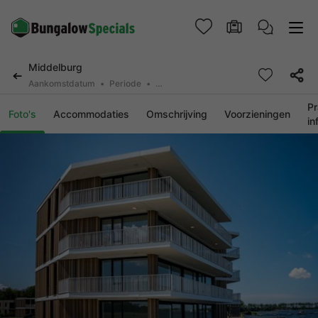
Middelburg
Aankomstdatum
Periode
2 personen, 0 huisdier
Pr
Foto's
Accommodaties
Omschrijving
Voorzieningen
in