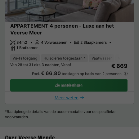
APPARTEMENT 4 personen - Luxe aan het
Veerse Meer
84m2
4 Volwassenen
2 Slaapkamers
1 Badkamer
Wi-Fi toegang
Huisdieren toegestaan *
Vaatwasser
Vriezer
K
Van 28 tot 31 okt, 3 nachten, Vanaf
€ 669
€ 66,80
Excl.
toeslagen op basis van 2 personen
Zie aanbiedingen
Meer weten
*Raadpleeg de details van de accommodatie voor de specifieke
voorwaarden.
Over Veerse Wende