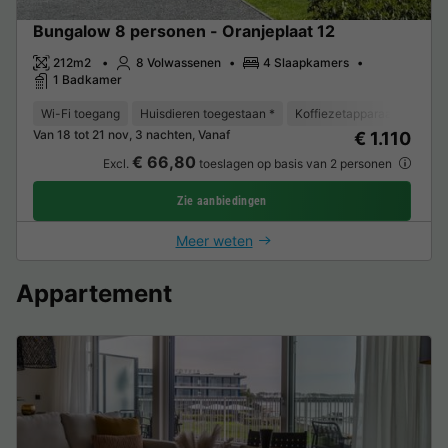
Bungalow 8 personen - Oranjeplaat 12
212m2
8 Volwassenen
4 Slaapkamers
1 Badkamer
Wi-Fi toegang
Huisdieren toegestaan *
Koffiezetapparaat
Vaat
Van 18 tot 21 nov, 3 nachten, Vanaf
€ 1.110
€ 66,80
Excl.
toeslagen op basis van 2 personen
Zie aanbiedingen
Meer weten
Appartement