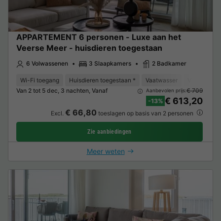
APPARTEMENT 6 personen - Luxe aan het
Veerse Meer - huisdieren toegestaan
6 Volwassenen
3 Slaapkamers
2 Badkamer
Wi-Fi toegang
Huisdieren toegestaan *
Vaatwasser
Vriezer
K
Van 2 tot 5 dec, 3 nachten, Vanaf
€ 709
Aanbevolen prijs:
€ 613,20
-13%
€ 66,80
Excl.
toeslagen op basis van 2 personen
Zie aanbiedingen
Meer weten