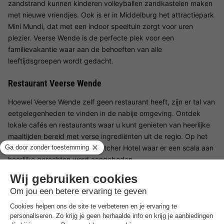
zandstrand kunnen kinderen volleyballen zandkastelen maken
met nieuwe vriendjes. Ook is er in Middelburg het attractiepark
Mini Mundi, dat met een indoor speeltuin zorgt voor uren
plezier. Veerse Wende is de perfecte plek voor een
familievakantie waar aan de behoeften van alle
leeftijdsgroepen wordt gedacht.
Restaurant Veerse Wende
Hoewel Veerse Wende zelf geen restaurant heeft, zijn er tal van
eetgelegenheden te vinden in de nabije omgeving. Ontdek
lokale cafés en restaurants waar u kunt genieten van heerlijke
maaltijden bereid met verse ingrediënten uit de regio. Op het
terrein gelegen is ook een Fletcher Hotel waar er een scala aan
heerlijke gerechten word aangeboden.
Omgeving Veerse Wende
De omgeving van Veerse Wende is rijk aan culturele en
natuurlijke schatten. Ontdek tijdens een stadswandeling door
Veere of Middelburg de geschiedenis en schoonheid van deze