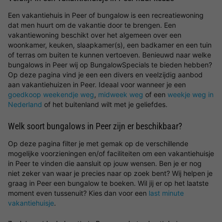
Een vakantiehuis in Peer of bungalow is een recreatiewoning
dat men huurt om de vakantie door te brengen. Een
vakantiewoning beschikt over het algemeen over een
woonkamer, keuken, slaapkamer(s), een badkamer en een tuin
of terras om buiten te kunnen vertoeven. Benieuwd naar welke
bungalows in Peer wij op BungalowSpecials te bieden hebben?
Op deze pagina vind je een een divers en veelzijdig aanbod
aan vakantiehuizen in Peer. Ideaal voor wanneer je een
goedkoop weekendje weg
,
midweek weg
of een
weekje weg in
Nederland
of het buitenland wilt met je geliefdes.
Welk soort bungalows in Peer zijn er beschikbaar?
Op deze pagina filter je met gemak op de verschillende
mogelijke voorzieningen en/of faciliteiten om een vakantiehuisje
in Peer te vinden die aansluit op jouw wensen. Ben je er nog
niet zeker van waar je precies naar op zoek bent? Wij helpen je
graag in Peer een bungalow te boeken. Wil jij er op het laatste
moment even tussenuit? Kies dan voor een
last minute
vakantiehuisje
.