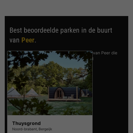
Best beoordeelde parken in de buurt
van
Peer
.
Ontdek de selectie van parken in de buurt van Peer die
door onze gasten als beste zijn beoordeeld
Thuysgrond
Noord-brabant
,
Bergeijk