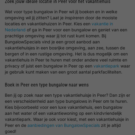
Zoek jouw ideale locatie in Peer voor het vakantiehuis
Wat voor type bungalow in Peer wil jij boeken en in welke
omgeving wil jij zitten? Laat je inspireren door de mooiste
locaties en vakantiehuizen in Peer. Kies een
vakantie in
Nederland
of ga in Peer voor een bungalow en geniet van een
prachtige omgeving waar jij tot rust kunt komen. Bij
BungalowSpecials vind je een groot aanbod aan
vakantiehuisjes in een bosrijke omgeving, aan zee, tussen de
bergen of in een rustige omgeving. Het is dus mogelijk om een
vakantiehuis in Peer te huren met onder andere veel ruimte en
privacy of juist een bungalow in Peer op een
vakantiepark
waar
je gebruik kunt maken van een groot aantal parkfaciliteiten.
Boek in Peer een type bungalow naar wens
Ben jij op zoek naar een type vakantiehuisje in Peer? Dan zijn er
een verscheidenheid aan type bungalows in Peer om te huren.
Kies bijvoorbeeld voor een luxe vakantiehuis, een bungalow
aan het water of een vakantiewoning op een kindvriendelijk
vakantiepark. Waar je ook voor kiest, met een vakantiehuisje in
Peer en de
aanbiedingen van BungalowSpecials
zit je altijd
goed!