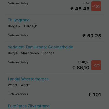
€ 57
Beste aanbieding
-15%
€ 48,45
Thuysgrond
Bergeijk
-
Bergeijk
€ 50,25
Beste aanbieding
Vodatent Familiepark Goolderheide
België
-
Vlaanderen
-
Bocholt
€ 118,50
Beste aanbieding
-27%
€ 86,10
Landal Weerterbergen
Weert
-
Weert
€ 101
Beste aanbieding
EuroParcs Zilverstrand