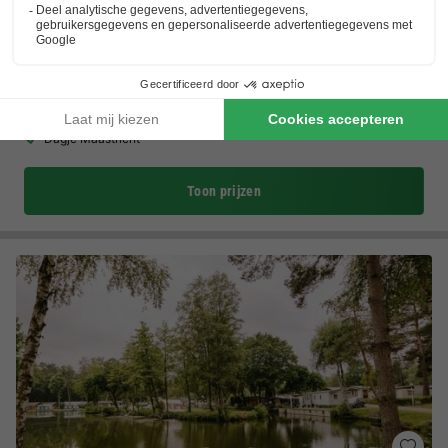
Vakantiepark 't Vosseven
★★★★
Limburg
,
Stramproy
(15,3 km van Peer)
Kaart
7.3
Goed
Grenspark Kempen-Broek
Rust en ruimte
Dagje Maastricht
Toon prijzen