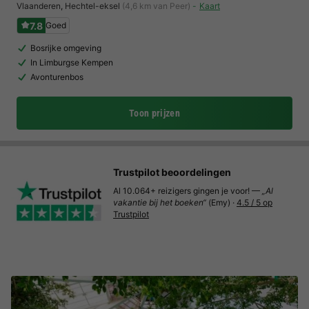
Vlaanderen
,
Hechtel-eksel
(4,6 km van Peer)
Kaart
7.8
Goed
Bosrijke omgeving
In Limburgse Kempen
Avonturenbos
Toon prijzen
Trustpilot beoordelingen
Al 10.064+ reizigers gingen je voor! —
„Al
vakantie bij het boeken“
(Emy) ·
4.5 / 5 op
Trustpilot