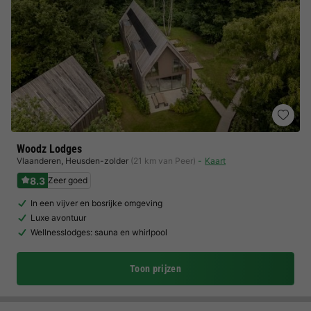
Woodz Lodges
Vlaanderen
,
Heusden-zolder
(21 km van Peer)
Kaart
8.3
Zeer goed
In een vijver en bosrijke omgeving
Luxe avontuur
Wellnesslodges: sauna en whirlpool
Toon prijzen