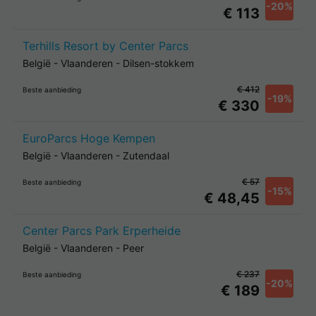
-20%
€ 113
Terhills Resort by Center Parcs
België
-
Vlaanderen
-
Dilsen-stokkem
€ 412
Beste aanbieding
-19%
€ 330
EuroParcs Hoge Kempen
België
-
Vlaanderen
-
Zutendaal
€ 57
Beste aanbieding
-15%
€ 48,45
Center Parcs Park Erperheide
België
-
Vlaanderen
-
Peer
€ 237
Beste aanbieding
-20%
€ 189