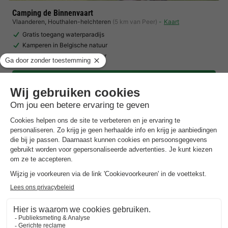
Camping de Binnenvaart
Vlaanderen
,
Houthalen-helchteren
(5 km van Peer)
Kaart
Gratis toegang waterparadijs
Kamperen in Belgische natuur
Terras met uitkijk op het meer
Toon prijzen