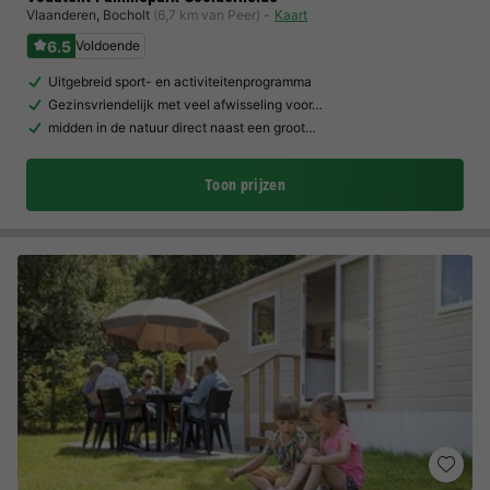
Vlaanderen
,
Bocholt
(6,7 km van Peer)
Kaart
6.5
Voldoende
Uitgebreid sport- en activiteitenprogramma
Gezinsvriendelijk met veel afwisseling voor…
midden in de natuur direct naast een groot…
Toon prijzen