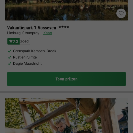
Vakantiepark 't Vosseven
★★★★
Limburg
,
Stramproy
Kaart
7.3
Goed
Grenspark Kempen-Broek
Rust en ruimte
Dagje Maastricht
Toon prijzen