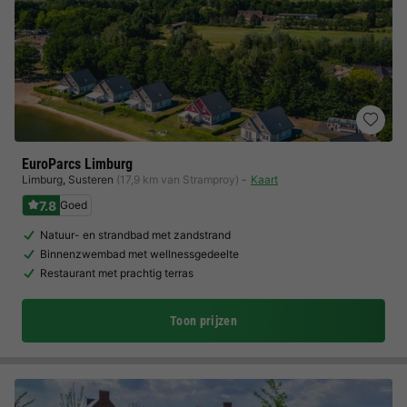
EuroParcs Limburg
Limburg
,
Susteren
(17,9 km van Stramproy)
Kaart
7.8
Goed
Natuur- en strandbad met zandstrand
Binnenzwembad met wellnessgedeelte
Restaurant met prachtig terras
Toon prijzen