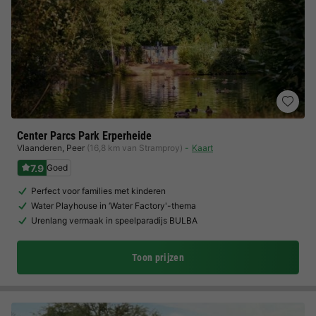
Center Parcs Park Erperheide
Vlaanderen
,
Peer
(16,8 km van Stramproy)
Kaart
7.9
Goed
Perfect voor families met kinderen
Water Playhouse in ‘Water Factory'-thema
Urenlang vermaak in speelparadijs BULBA
Toon prijzen