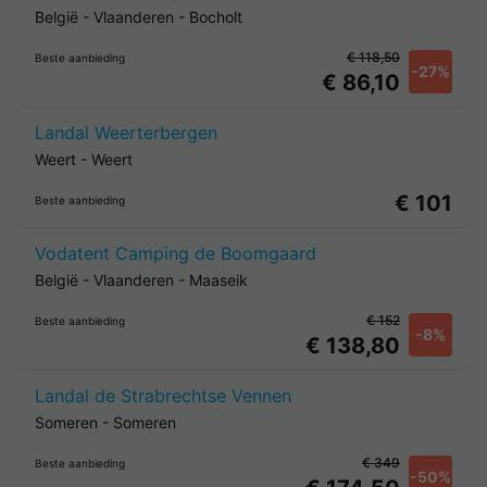
België
-
Vlaanderen
-
Bocholt
€ 118,50
Beste aanbieding
-27%
€ 86,10
Landal Weerterbergen
Weert
-
Weert
€ 101
Beste aanbieding
Vodatent Camping de Boomgaard
België
-
Vlaanderen
-
Maaseik
€ 152
Beste aanbieding
-8%
€ 138,80
Landal de Strabrechtse Vennen
Someren
-
Someren
€ 349
Beste aanbieding
-50%