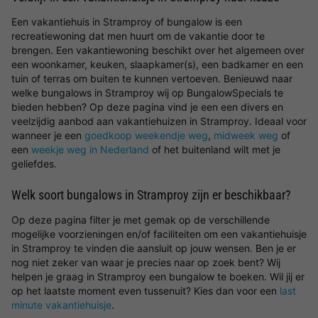
Een vakantiehuis in Stramproy of bungalow is een
recreatiewoning dat men huurt om de vakantie door te
brengen. Een vakantiewoning beschikt over het algemeen over
een woonkamer, keuken, slaapkamer(s), een badkamer en een
tuin of terras om buiten te kunnen vertoeven. Benieuwd naar
welke bungalows in Stramproy wij op BungalowSpecials te
bieden hebben? Op deze pagina vind je een een divers en
veelzijdig aanbod aan vakantiehuizen in Stramproy. Ideaal voor
wanneer je een
goedkoop weekendje weg
,
midweek weg
of
een
weekje weg in Nederland
of het buitenland wilt met je
geliefdes.
Welk soort bungalows in Stramproy zijn er beschikbaar?
Op deze pagina filter je met gemak op de verschillende
mogelijke voorzieningen en/of faciliteiten om een vakantiehuisje
in Stramproy te vinden die aansluit op jouw wensen. Ben je er
nog niet zeker van waar je precies naar op zoek bent? Wij
helpen je graag in Stramproy een bungalow te boeken. Wil jij er
op het laatste moment even tussenuit? Kies dan voor een
last
minute vakantiehuisje
.