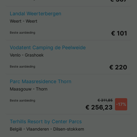
Landal Weerterbergen
Weert
-
Weert
€ 101
Beste aanbieding
Vodatent Camping de Peelweide
Venlo
-
Grashoek
€ 220
Beste aanbieding
Parc Maasresidence Thorn
Maasgouw
-
Thorn
€ 311,85
Beste aanbieding
-17%
€ 256,23
Terhills Resort by Center Parcs
België
-
Vlaanderen
-
Dilsen-stokkem