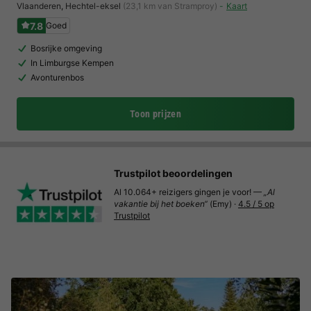
Vlaanderen
,
Hechtel-eksel
(23,1 km van Stramproy)
Kaart
7.8
Goed
Bosrijke omgeving
In Limburgse Kempen
Avonturenbos
Toon prijzen
Trustpilot beoordelingen
Al 10.064+ reizigers gingen je voor! —
„Al
vakantie bij het boeken“
(Emy) ·
4.5 / 5 op
Trustpilot