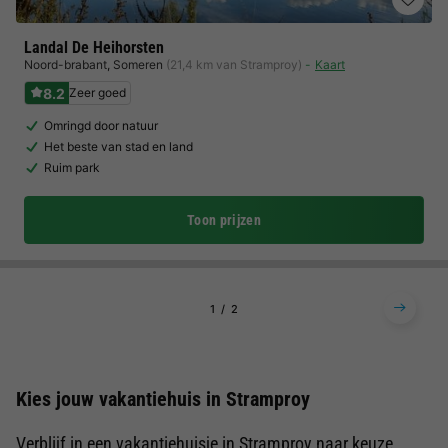
Landal De Heihorsten
Noord-brabant
,
Someren
(21,4 km van Stramproy)
Kaart
8.2
Zeer goed
Omringd door natuur
Het beste van stad en land
Ruim park
Toon prijzen
1
2
Kies jouw vakantiehuis in Stramproy
Verblijf in een vakantiehuisje in Stramproy naar keuze