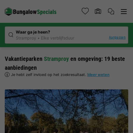
Waar ga je heen?
Aanpassen
Stramproy
Elke verblijfsduur
Vakantieparken
Stramproy
en omgeving: 19 beste
aanbiedingen
Je hebt zelf invloed op het zoekresultaat.
Meer weten