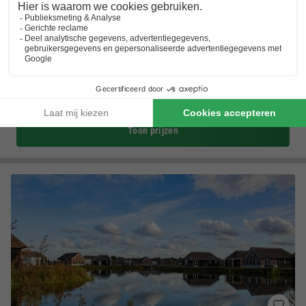
Camping de Binnenvaart
Vlaanderen
,
Houthalen-helchteren
(21,9 km van Stramproy)
Kaart
Gratis toegang waterparadijs
Kamperen in Belgische natuur
Terras met uitkijk op het meer
Toon prijzen