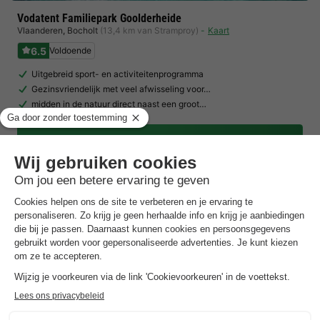
Vodatent Familiepark Goolderheide
Vlaanderen
,
Bocholt
(13,4 km van Stramproy)
Kaart
6.5
Voldoende
Uitgebreid sport- en activiteitenprogramma
Gezinsvriendelijk met veel afwisseling voor…
midden in de natuur direct naast een groot…
Toon prijzen