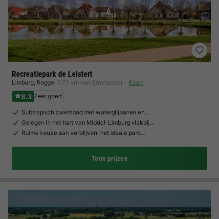
Recreatiepark de Leistert
Limburg
,
Roggel
(17,1 km van Stramproy)
Kaart
8.3
Zeer goed
Subtropisch zwembad met waterglijbanen en…
Gelegen in het hart van Middel-Limburg vlakbij…
Ruime keuze aan verblijven, het ideale park…
Toon prijzen