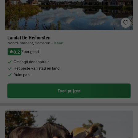
Landal De Heihorsten
Noord-brabant
,
Someren
Kaart
8.2
Zeer goed
Omringd door natuur
Het beste van stad en land
Ruim park
Toon prijzen