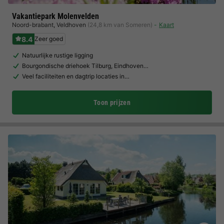
Vakantiepark Molenvelden
Noord-brabant
,
Veldhoven
(24,8 km van Someren)
Kaart
8.4
Zeer goed
Natuurlijke rustige ligging
Bourgondische driehoek Tilburg, Eindhoven…
Veel faciliteiten en dagtrip locaties in…
Toon prijzen