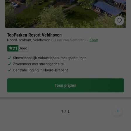
TopParken Resort Veldhoven
Noord-brabant
,
Veldhoven
(21 km van Someren)
Kaart
7.1
Goed
Kindvriendelijk vakantiepark met speeltuinen
Zwemmeer met strandgedeelte
Centrale ligging in Noord-Brabant
Toon prijzen
1
2