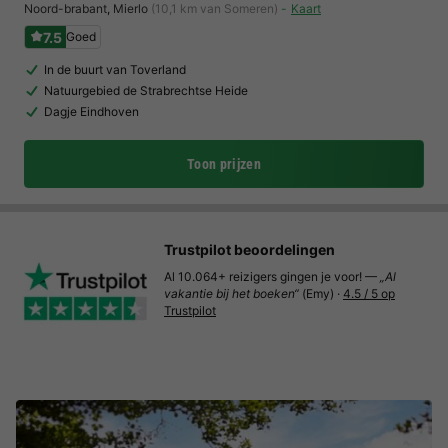
Noord-brabant
,
Mierlo
(10,1 km van Someren)
Kaart
7.5
Goed
In de buurt van Toverland
Natuurgebied de Strabrechtse Heide
Dagje Eindhoven
Toon prijzen
Trustpilot beoordelingen
Al 10.064+ reizigers gingen je voor! —
„Al
vakantie bij het boeken“
(Emy) ·
4.5 / 5 op
Trustpilot