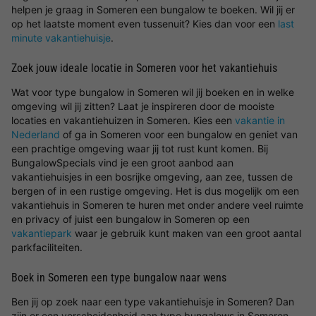
helpen je graag in Someren een bungalow te boeken. Wil jij er
op het laatste moment even tussenuit? Kies dan voor een
last
minute vakantiehuisje
.
Zoek jouw ideale locatie in Someren voor het vakantiehuis
Wat voor type bungalow in Someren wil jij boeken en in welke
omgeving wil jij zitten? Laat je inspireren door de mooiste
locaties en vakantiehuizen in Someren. Kies een
vakantie in
Nederland
of ga in Someren voor een bungalow en geniet van
een prachtige omgeving waar jij tot rust kunt komen. Bij
BungalowSpecials vind je een groot aanbod aan
vakantiehuisjes in een bosrijke omgeving, aan zee, tussen de
bergen of in een rustige omgeving. Het is dus mogelijk om een
vakantiehuis in Someren te huren met onder andere veel ruimte
en privacy of juist een bungalow in Someren op een
vakantiepark
waar je gebruik kunt maken van een groot aantal
parkfaciliteiten.
Boek in Someren een type bungalow naar wens
Ben jij op zoek naar een type vakantiehuisje in Someren? Dan
zijn er een verscheidenheid aan type bungalows in Someren