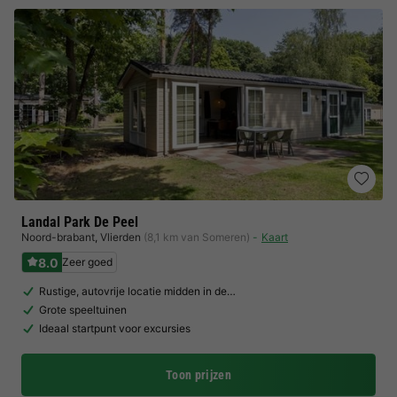
Landal Park De Peel
Noord-brabant
,
Vlierden
(8,1 km van Someren)
Kaart
8.0
Zeer goed
Rustige, autovrije locatie midden in de…
Grote speeltuinen
Ideaal startpunt voor excursies
Toon prijzen