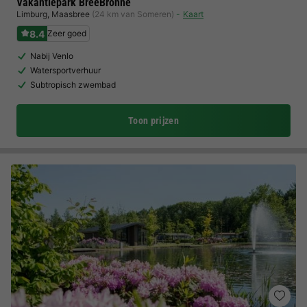
Vakantiepark BreeBronne
Limburg
,
Maasbree
(24 km van Someren)
Kaart
8.4
Zeer goed
Nabij Venlo
Watersportverhuur
Subtropisch zwembad
Toon prijzen