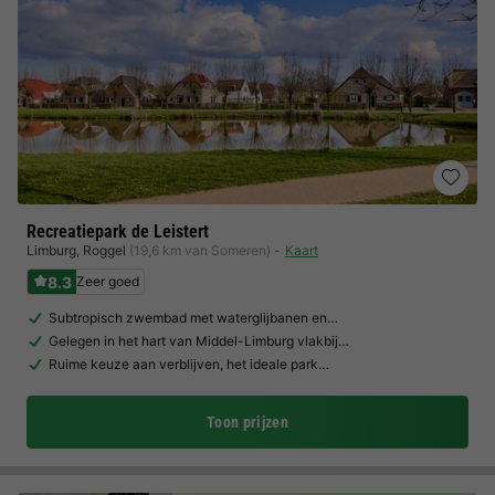
Recreatiepark de Leistert
Limburg
,
Roggel
(19,6 km van Someren)
Kaart
8.3
Zeer goed
Subtropisch zwembad met waterglijbanen en…
Gelegen in het hart van Middel-Limburg vlakbij…
Ruime keuze aan verblijven, het ideale park…
Toon prijzen