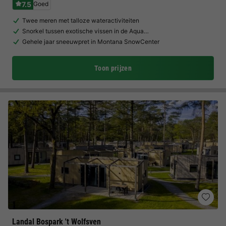
7.5
Goed
Twee meren met talloze wateractiviteiten
Snorkel tussen exotische vissen in de Aqua…
Gehele jaar sneeuwpret in Montana SnowCenter
Toon prijzen
Landal Bospark 't Wolfsven