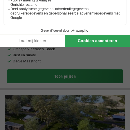
Vakantiepark 't Vosseven
★★★★
Limburg
,
Stramproy
(21,9 km van Someren)
Kaart
7.3
Goed
Grenspark Kempen-Broek
Rust en ruimte
Dagje Maastricht
Toon prijzen