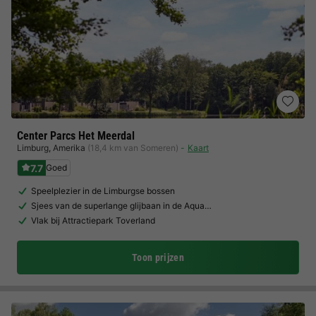
Center Parcs Het Meerdal
Limburg
,
Amerika
(18,4 km van Someren)
Kaart
7.7
Goed
Speelplezier in de Limburgse bossen
Sjees van de superlange glijbaan in de Aqua…
Vlak bij Attractiepark Toverland
Toon prijzen