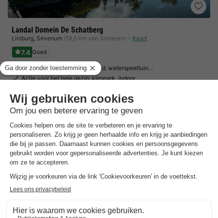
Landal Domein De Schatberg
Limburg
,
Sevenum
(18,6 km van Someren)
Kaart
7.4
Goed
Recreatiemeer met zandstrand, waterspeeltuin…
Actie voor het hele gezin: klimpark, indoor…
In de buurt van nationaal park de Groote…
Toon prijzen