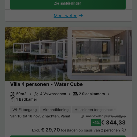
Zie aanbiedingen
Meer weten
Villa 4 personen - Water Cube
59m2
4 Volwassenen
2 Slaapkamers
1 Badkamer
Wi-Fi toegang
Airconditioning
Huisdieren toegestaan *
Koffieze
Van 16 tot 18 nov, 2 nachten, Vanaf
€ 362,15
Aanbevolen prijs:
€ 344,33
-4%
€ 29,70
Excl.
toeslagen op basis van 2 personen