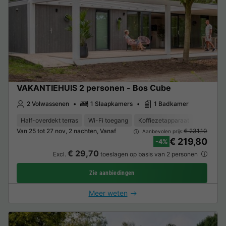
VAKANTIEHUIS 2 personen - Bos Cube
2 Volwassenen
1 Slaapkamers
1 Badkamer
Half-overdekt terras
Wi-Fi toegang
Koffiezetapparaat
Ligstoel
Van 25 tot 27 nov, 2 nachten, Vanaf
€ 231,10
Aanbevolen prijs:
€ 219,80
-4%
€ 29,70
Excl.
toeslagen op basis van 2 personen
Zie aanbiedingen
Meer weten