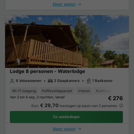
Meer weten
Lodge 8 personen - Waterlodge
8 Volwassenen
3 Slaapkamers
1 Badkamer
Wi-Fi toegang
Koffiezetapparaat
Vriezer
Koelkast
Tuinmeub
Van 2 tot 4 sep, 2 nachten, Vanaf
€ 276
€ 29,70
Excl.
toeslagen op basis van 2 personen
Zie aanbiedingen
Meer weten