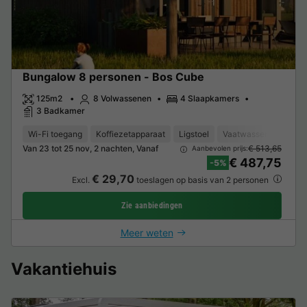
Bungalow 8 personen - Bos Cube
125m2
8 Volwassenen
4 Slaapkamers
3 Badkamer
Wi-Fi toegang
Koffiezetapparaat
Ligstoel
Vaatwasser
Vrieze
Van 23 tot 25 nov, 2 nachten, Vanaf
€ 513,65
Aanbevolen prijs:
€ 487,75
-5%
€ 29,70
Excl.
toeslagen op basis van 2 personen
Zie aanbiedingen
Meer weten
Vakantiehuis