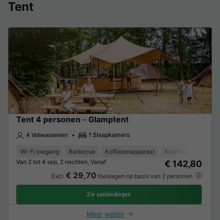
Tent
Tent 4 personen - Glamptent
4 Volwassenen
1 Slaapkamers
Wi-Fi toegang
Barbecue
Koffiezetapparaat
Koelkast
Tuinme
Van 2 tot 4 sep, 2 nachten, Vanaf
€ 142,80
€ 29,70
Excl.
toeslagen op basis van 2 personen
Zie aanbiedingen
Meer weten