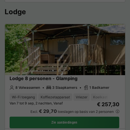
Lodge
Lodge 8 personen - Glamping
8 Volwassenen
3 Slaapkamers
1 Badkamer
Wi-Fi toegang
Koffiezetapparaat
Vriezer
Koelkast
Tuinmeub
Van 7 tot 9 sep, 2 nachten, Vanaf
€ 257,30
€ 29,70
Excl.
toeslagen op basis van 2 personen
Zie aanbiedingen