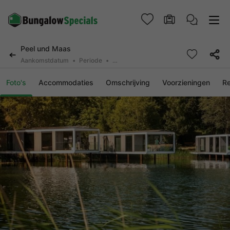
Peel und Maas
Aankomstdatum
Periode
2 personen, 0 huisdier
Foto's
Accommodaties
Omschrijving
Voorzieningen
R