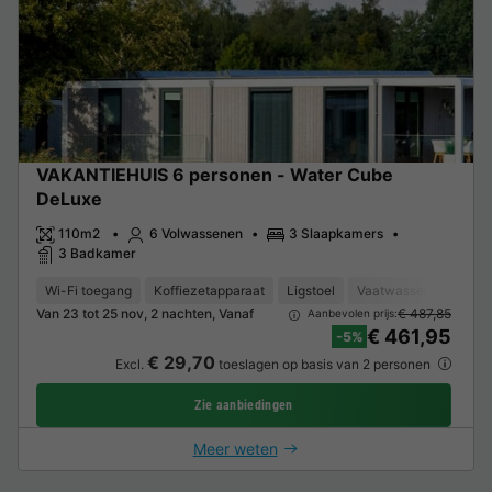
VAKANTIEHUIS 6 personen - Water Cube
DeLuxe
110m2
6 Volwassenen
3 Slaapkamers
3 Badkamer
Wi-Fi toegang
Koffiezetapparaat
Ligstoel
Vaatwasser
Vrieze
Van 23 tot 25 nov, 2 nachten, Vanaf
€ 487,85
Aanbevolen prijs:
€ 461,95
-5%
€ 29,70
Excl.
toeslagen op basis van 2 personen
Zie aanbiedingen
Meer weten