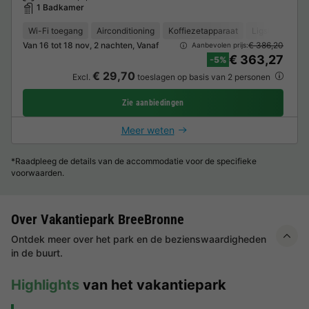
1 Badkamer
Wi-Fi toegang
Airconditioning
Koffiezetapparaat
Ligstoel
Va
Van 16 tot 18 nov, 2 nachten, Vanaf
€ 386,20
Aanbevolen prijs:
€ 363,27
-5%
€ 29,70
Excl.
toeslagen op basis van 2 personen
Zie aanbiedingen
Meer weten
*Raadpleeg de details van de accommodatie voor de specifieke
voorwaarden.
Over Vakantiepark BreeBronne
Ontdek meer over het park en de bezienswaardigheden
in de buurt.
Highlights
van het vakantiepark