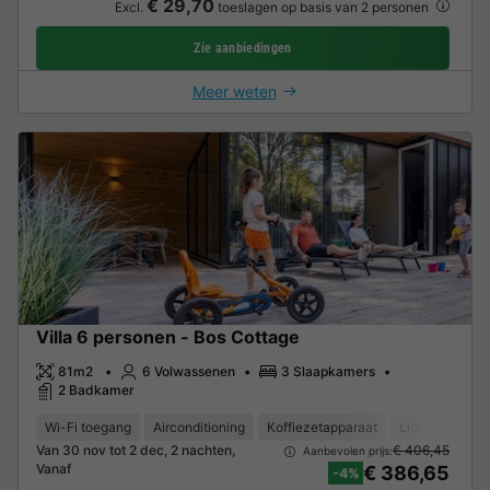
€ 29,70
Excl.
toeslagen op basis van 2 personen
Zie aanbiedingen
Meer weten
Villa 6 personen - Bos Cottage
81m2
6 Volwassenen
3 Slaapkamers
2 Badkamer
Wi-Fi toegang
Airconditioning
Koffiezetapparaat
Ligstoel
Va
Van 30 nov tot 2 dec, 2 nachten,
€ 406,45
Aanbevolen prijs:
Vanaf
€ 386,65
-4%