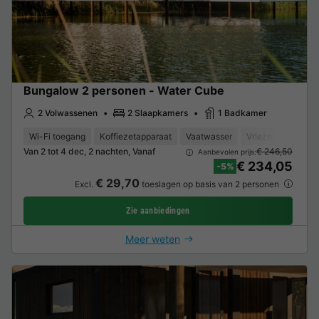
Bungalow 2 personen - Water Cube
2 Volwassenen
2 Slaapkamers
1 Badkamer
Wi-Fi toegang
Koffiezetapparaat
Vaatwasser
Vriezer
Koelka
Van 2 tot 4 dec, 2 nachten, Vanaf
€ 246,50
Aanbevolen prijs:
€ 234,05
-5%
€ 29,70
Excl.
toeslagen op basis van 2 personen
Zie aanbiedingen
Meer weten