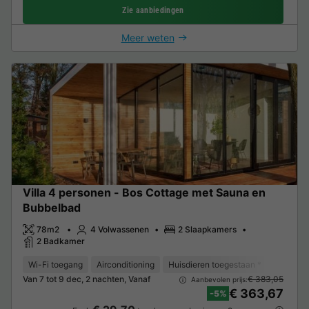
Zie aanbiedingen
Meer weten
Villa 4 personen - Bos Cottage met Sauna en
Bubbelbad
78m2
4 Volwassenen
2 Slaapkamers
2 Badkamer
Wi-Fi toegang
Airconditioning
Huisdieren toegestaan *
Koffieze
Van 7 tot 9 dec, 2 nachten, Vanaf
€ 383,05
Aanbevolen prijs:
€ 363,67
-5%