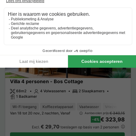
Zie aanbiedingen
Meer weten
Villa 4 personen - Bos Cottage
68m2
4 Volwassenen
2 Slaapkamers
1 Badkamer
Wi-Fi toegang
Koffiezetapparaat
Vaatwasser
Vriezer
Koelka
Van 18 tot 20 nov, 2 nachten, Vanaf
€ 340,15
Aanbevolen prijs:
€ 323,98
-4%
€ 29,70
Excl.
toeslagen op basis van 2 personen