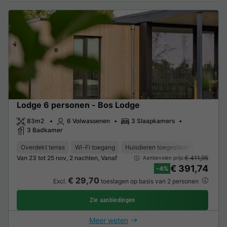
Lodge 6 personen - Bos Lodge
83m2
6 Volwassenen
3 Slaapkamers
3 Badkamer
Overdekt terras
Wi-Fi toegang
Huisdieren toegestaan *
Koffiez
Van 23 tot 25 nov, 2 nachten, Vanaf
€ 411,95
Aanbevolen prijs:
€ 391,74
-4%
€ 29,70
Excl.
toeslagen op basis van 2 personen
Zie aanbiedingen
Meer weten