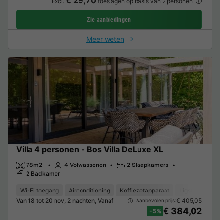
€ 29,70
Excl.
toeslagen op basis van 2 personen
Zie aanbiedingen
Meer weten
Villa 4 personen - Bos Villa DeLuxe XL
78m2
4 Volwassenen
2 Slaapkamers
2 Badkamer
Wi-Fi toegang
Airconditioning
Koffiezetapparaat
Ligstoel
Va
Van 18 tot 20 nov, 2 nachten, Vanaf
€ 405,05
Aanbevolen prijs:
€ 384,02
-5%