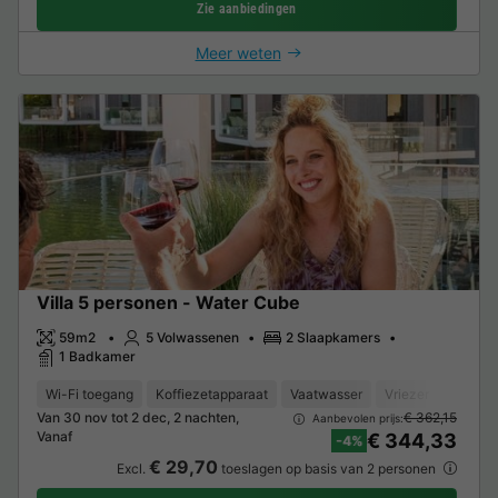
Zie aanbiedingen
Meer weten
Villa 5 personen - Water Cube
59m2
5 Volwassenen
2 Slaapkamers
1 Badkamer
Wi-Fi toegang
Koffiezetapparaat
Vaatwasser
Vriezer
Koelka
Van 30 nov tot 2 dec, 2 nachten,
€ 362,15
Aanbevolen prijs:
Vanaf
€ 344,33
-4%
€ 29,70
Excl.
toeslagen op basis van 2 personen