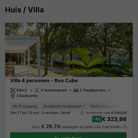
Huis / Villa
Villa 4 personen - Bos Cube
68m2
4 Volwassenen
2 Slaapkamers
2 Badkamer
Wi-Fi toegang
Huisdieren toegestaan *
Koffiezetapparaat
Ligst
Van 11 tot 13 nov, 2 nachten, Vanaf
€ 340,15
Aanbevolen prijs:
€ 323,98
-4%
€ 29,70
Excl.
toeslagen op basis van 2 personen