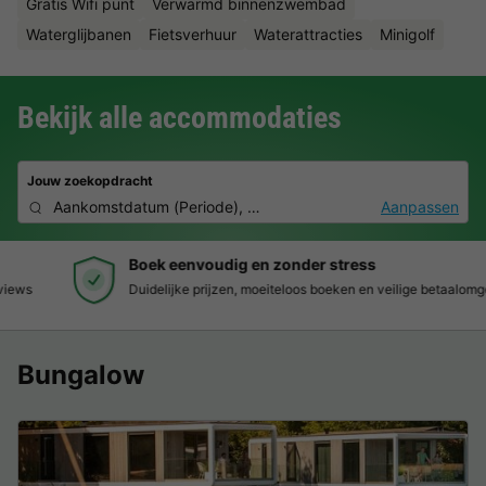
Gratis Wifi punt
Verwarmd binnenzwembad
Waterglijbanen
Fietsverhuur
Waterattracties
Minigolf
Bekijk alle accommodaties
Jouw zoekopdracht
Aankomstdatum
(
Periode
),
2 personen, 0 huisdier
Aanpassen
Boek eenvoudig en zonder stress
Duidelijke prijzen, moeiteloos boeken en veilige betaalomgeving
Bungalow