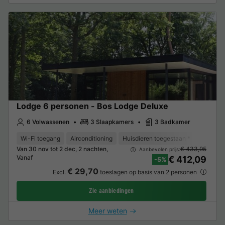
Lodge 6 personen - Bos Lodge Deluxe
6 Volwassenen
3 Slaapkamers
3 Badkamer
Wi-Fi toegang
Airconditioning
Huisdieren toegestaan *
Koffieze
Van 30 nov tot 2 dec, 2 nachten,
€ 433,95
Aanbevolen prijs:
Vanaf
€ 412,09
-5%
€ 29,70
Excl.
toeslagen op basis van 2 personen
Zie aanbiedingen
Meer weten