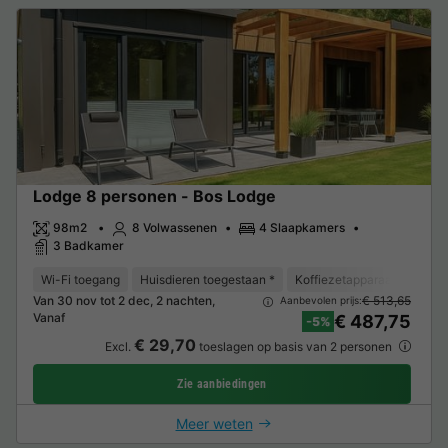
Lodge 8 personen - Bos Lodge
98m2
8 Volwassenen
4 Slaapkamers
3 Badkamer
Wi-Fi toegang
Huisdieren toegestaan *
Koffiezetapparaat
Vaat
Van 30 nov tot 2 dec, 2 nachten,
€ 513,65
Aanbevolen prijs:
Vanaf
€ 487,75
-5%
€ 29,70
Excl.
toeslagen op basis van 2 personen
Zie aanbiedingen
Meer weten