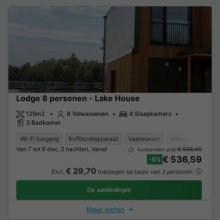
Lodge 8 personen - Lake House
125m2
8 Volwassenen
4 Slaapkamers
3 Badkamer
Wi-Fi toegang
Koffiezetapparaat
Vaatwasser
Vriezer
Koelka
Van 7 tot 9 dec, 2 nachten, Vanaf
€ 566,45
Aanbevolen prijs:
€ 536,59
-5%
€ 29,70
Excl.
toeslagen op basis van 2 personen
Zie aanbiedingen
Meer weten