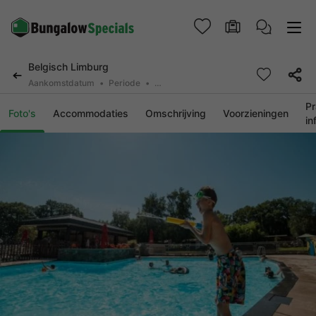
Belgisch Limburg
Aankomstdatum
Periode
2 personen, 0 huisdier
Pr
Foto's
Accommodaties
Omschrijving
Voorzieningen
in