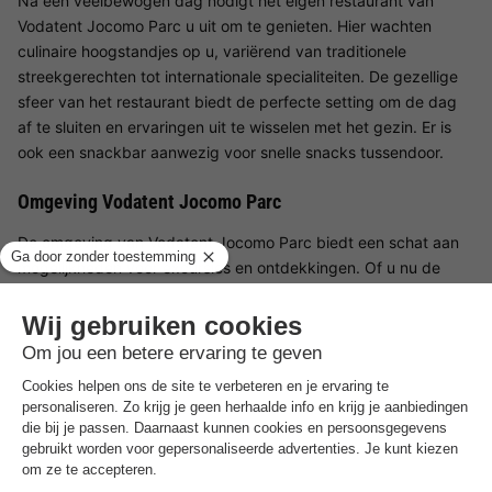
Na een veelbewogen dag nodigt het eigen restaurant van
Vodatent Jocomo Parc u uit om te genieten. Hier wachten
culinaire hoogstandjes op u, variërend van traditionele
streekgerechten tot internationale specialiteiten. De gezellige
sfeer van het restaurant biedt de perfecte setting om de dag
af te sluiten en ervaringen uit te wisselen met het gezin. Er is
ook een snackbar aanwezig voor snelle snacks tussendoor.
Omgeving Vodatent Jocomo Parc
De omgeving van Vodatent Jocomo Parc biedt een schat aan
mogelijkheden voor excursies en ontdekkingen. Of u nu de
natuur wilt verkennen via de talrijke wandel- en fietspaden of
culturele hoogtepunten in de buurt wilt bezoeken: hier is voor
ieder wat wils. Vooral gezinnen profiteren van de
kindvriendelijke attracties, zoals dierenparken en
avonturenspeeltuinen, die gemakkelijk te bereiken zijn en de
kinderogen laten stralen.