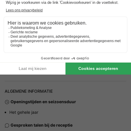
Adres
Maastrichterweg 1a
ALGEMENE INFORMATIE
Openingstijden en seizoensduur
Het gehele jaar
Gesproken talen bij de receptie