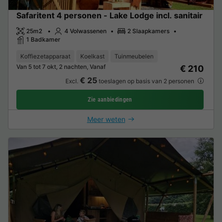
Safaritent 4 personen - Lake Lodge incl. sanitair
25m2
4 Volwassenen
2 Slaapkamers
1 Badkamer
Koffiezetapparaat
Koelkast
Tuinmeubelen
Van 5 tot 7 okt, 2 nachten, Vanaf
€ 210
€ 25
Excl.
toeslagen op basis van 2 personen
Zie aanbiedingen
Meer weten