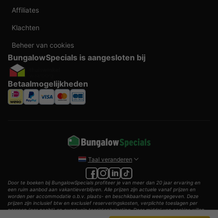
Affiliates
Klachten
Beheer van cookies
BungalowSpecials is aangesloten bij
Betaalmogelijkheden
Taal veranderen
Door te boeken bij BungalowSpecials profiteer je van meer dan 20 jaar ervaring en
een ruim aanbod aan vakantieverblijven. Alle prijzen zijn actuele vanaf prijzen en
worden per accommodatie o.b.v. plaats- en beschikbaarheid weergegeven. Deze
prijzen zijn inclusief btw en exclusief reserveringskosten, verplichte toeslagen per
persoon (per nacht) en eventuele toeristenbelasting. Door middel van cookies willen
wij je zo goed mogelijk van dienst zijn.