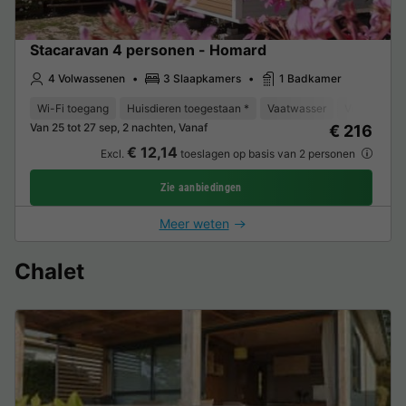
Stacaravan 4 personen - Homard
4 Volwassenen
3 Slaapkamers
1 Badkamer
Wi-Fi toegang
Huisdieren toegestaan *
Vaatwasser
Vriezer
K
Van 25 tot 27 sep, 2 nachten, Vanaf
€ 216
€ 12,14
Excl.
toeslagen op basis van 2 personen
Zie aanbiedingen
Meer weten
Chalet