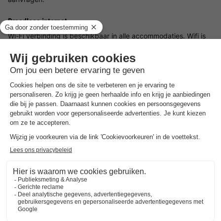
Draadloos internet
Wi-Fi verbinding is beschikbaar in alle accommodaties. Wifi is
voor 1 apparaat gratis. Om Wifi op meerdere apparaten te
ontvangen kunt u kaartjes kopen via de receptie. In de
avonden kan het internet langzamer zijn.
Bedlinnen
In alle stacaravans zit een tweepersoonsbed in de ouder
slaapkamer. U dient hiervoor dus een tweepersoons
lakenpakket bij te boeken (€19,00 per stuk) als u hiervan
gebruik wilt maken. Voor de overige slaapkamers kunt u het
eenpersoons lakenpakket bijboeken (€11,00 pet stuk).
Voorkeuren
Voor voorkeuren zoals bijvoorbeeld de ligging van je
accommodatie kun je contact opnemen met de aanbieder.
Reserveren meerdere accommodaties