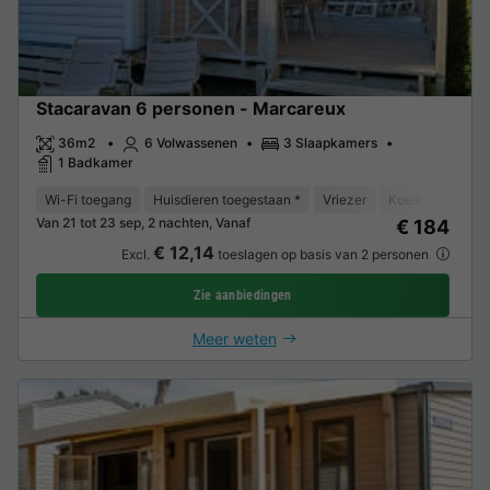
Stacaravan 6 personen - Marcareux
36m2
6 Volwassenen
3 Slaapkamers
1 Badkamer
Wi-Fi toegang
Huisdieren toegestaan *
Vriezer
Koelkast
Tui
Van 21 tot 23 sep, 2 nachten, Vanaf
€ 184
€ 12,14
Excl.
toeslagen op basis van 2 personen
Zie aanbiedingen
Meer weten