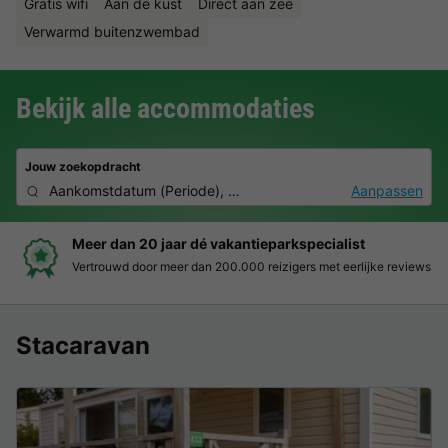
Gratis wifi
Aan de kust
Direct aan zee
Verwarmd buitenzwembad
Bekijk alle accommodaties
Jouw zoekopdracht
Aankomstdatum
(
Periode
),
2 personen, 0 huisdier
Aanpassen
Boek eenvoudig en zonder stress
Duidelijke prijzen, moeiteloos boeken en veilige betaalomgeving
Stacaravan