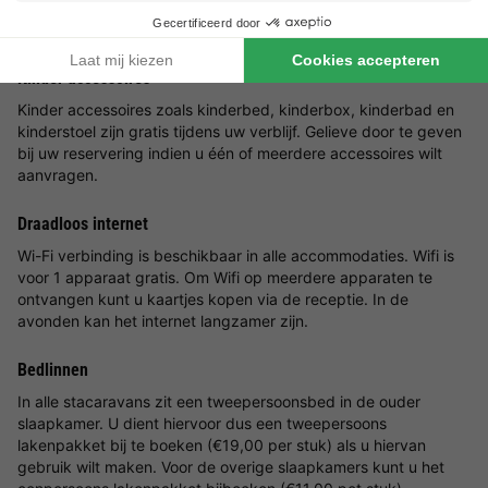
Reserveringen met meerdere accommodaties zijn pas
gegarandeerd wanneer u een factuur vanuit het park ontvangt.
Kinder accessoires
Kinder accessoires zoals kinderbed, kinderbox, kinderbad en
kinderstoel zijn gratis tijdens uw verblijf. Gelieve door te geven
bij uw reservering indien u één of meerdere accessoires wilt
aanvragen.
Draadloos internet
Wi-Fi verbinding is beschikbaar in alle accommodaties. Wifi is
voor 1 apparaat gratis. Om Wifi op meerdere apparaten te
ontvangen kunt u kaartjes kopen via de receptie. In de
avonden kan het internet langzamer zijn.
Bedlinnen
In alle stacaravans zit een tweepersoonsbed in de ouder
slaapkamer. U dient hiervoor dus een tweepersoons
lakenpakket bij te boeken (€19,00 per stuk) als u hiervan
gebruik wilt maken. Voor de overige slaapkamers kunt u het