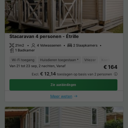
Stacaravan 4 personen - Étrille
21m2
4 Volwassenen
2 Slaapkamers
1 Badkamer
Wi-Fi toegang
Huisdieren toegestaan *
Vriezer
Koelkast
Tui
Van 21 tot 23 sep, 2 nachten, Vanaf
€ 164
€ 12,14
Excl.
toeslagen op basis van 2 personen
Zie aanbiedingen
Meer weten