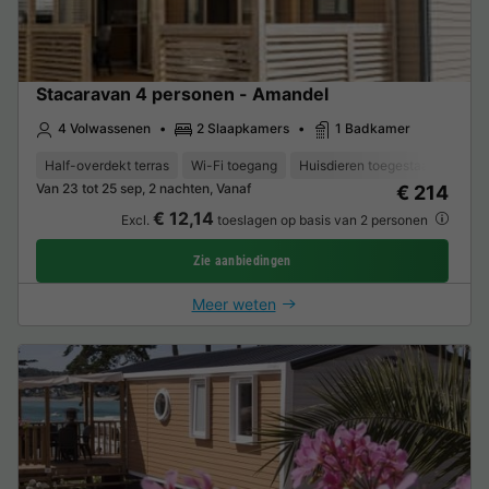
Stacaravan 4 personen - Amandel
4 Volwassenen
2 Slaapkamers
1 Badkamer
Half-overdekt terras
Wi-Fi toegang
Huisdieren toegestaan *
Kof
Van 23 tot 25 sep, 2 nachten, Vanaf
€ 214
€ 12,14
Excl.
toeslagen op basis van 2 personen
Zie aanbiedingen
Meer weten