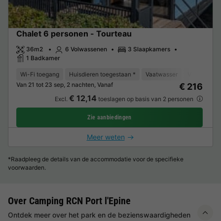
Chalet 6 personen - Tourteau
36m2
6 Volwassenen
3 Slaapkamers
1 Badkamer
Wi-Fi toegang
Huisdieren toegestaan *
Vaatwasser
Vriezer
K
Van 21 tot 23 sep, 2 nachten, Vanaf
€ 216
€ 12,14
Excl.
toeslagen op basis van 2 personen
Zie aanbiedingen
Meer weten
*Raadpleeg de details van de accommodatie voor de specifieke
voorwaarden.
Over Camping RCN Port l'Epine
Ontdek meer over het park en de bezienswaardigheden