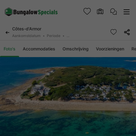
Côtes-d'Armor
Aankomstdatum
Periode
2 personen, 0 huisdier
Foto's
Accommodaties
Omschrijving
Voorzieningen
R