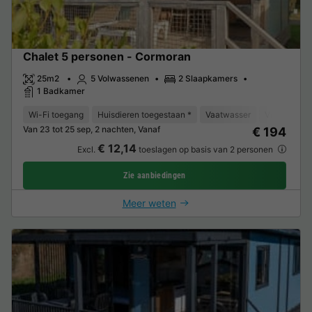
Chalet 5 personen - Cormoran
25m2
5 Volwassenen
2 Slaapkamers
1 Badkamer
Wi-Fi toegang
Huisdieren toegestaan *
Vaatwasser
Vriezer
K
Van 23 tot 25 sep, 2 nachten, Vanaf
€ 194
€ 12,14
Excl.
toeslagen op basis van 2 personen
Zie aanbiedingen
Meer weten