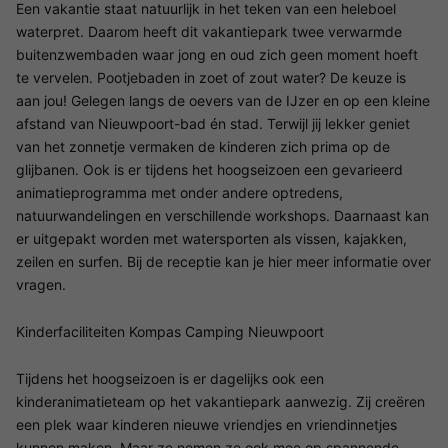
Een vakantie staat natuurlijk in het teken van een heleboel
waterpret. Daarom heeft dit vakantiepark twee verwarmde
buitenzwembaden waar jong en oud zich geen moment hoeft
te vervelen. Pootjebaden in zoet of zout water? De keuze is
aan jou! Gelegen langs de oevers van de IJzer en op een kleine
afstand van Nieuwpoort-bad én stad. Terwijl jij lekker geniet
van het zonnetje vermaken de kinderen zich prima op de
glijbanen. Ook is er tijdens het hoogseizoen een gevarieerd
animatieprogramma met onder andere optredens,
natuurwandelingen en verschillende workshops. Daarnaast kan
er uitgepakt worden met watersporten als vissen, kajakken,
zeilen en surfen. Bij de receptie kan je hier meer informatie over
vragen.
Kinderfaciliteiten Kompas Camping Nieuwpoort
Tijdens het hoogseizoen is er dagelijks ook een
kinderanimatieteam op het vakantiepark aanwezig. Zij creëren
een plek waar kinderen nieuwe vriendjes en vriendinnetjes
kunnen maken. Maar ze nemen ze ook mee op spannende