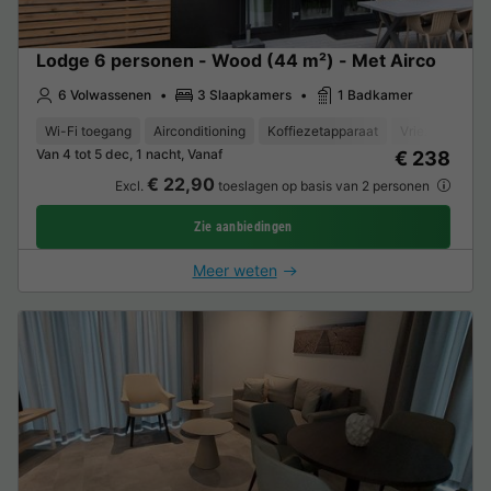
Lodge 6 personen - Wood (44 m²) - Met Airco
6 Volwassenen
3 Slaapkamers
1 Badkamer
Wi-Fi toegang
Airconditioning
Koffiezetapparaat
Vriezer
Koe
Van 4 tot 5 dec, 1 nacht, Vanaf
€ 238
€ 22,90
Excl.
toeslagen op basis van 2 personen
Zie aanbiedingen
Meer weten