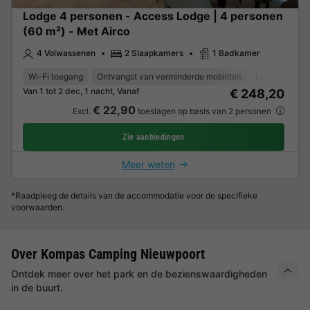
Lodge 4 personen - Access Lodge | 4 personen
(60 m²) - Met Airco
4 Volwassenen
2 Slaapkamers
1 Badkamer
Wi-Fi toegang
Ontvangst van verminderde mobiliteit
Ligstoel
Va
Van 1 tot 2 dec, 1 nacht, Vanaf
€ 248,20
€ 22,90
Excl.
toeslagen op basis van 2 personen
Zie aanbiedingen
Meer weten
*Raadpleeg de details van de accommodatie voor de specifieke
voorwaarden.
Over Kompas Camping Nieuwpoort
Ontdek meer over het park en de bezienswaardigheden
in de buurt.