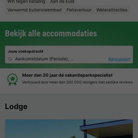
Wifi tegen betaling
Aan de kust
Verwarmd buitenzwembad
Fietsverhuur
Waterattracties
Bekijk alle accommodaties
Jouw zoekopdracht
Aankomstdatum
(
Periode
),
2 personen, 0 huisdier
Aanpassen
Boek eenvoudig en zonder stress
Duidelijke prijzen, moeiteloos boeken en veilige betaalomgeving
Lodge