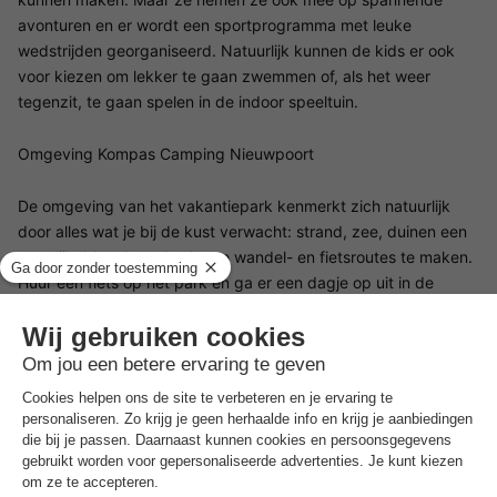
avonturen en er wordt een sportprogramma met leuke
wedstrijden georganiseerd. Natuurlijk kunnen de kids er ook
voor kiezen om lekker te gaan zwemmen of, als het weer
tegenzit, te gaan spelen in de indoor speeltuin.
Omgeving Kompas Camping Nieuwpoort
De omgeving van het vakantiepark kenmerkt zich natuurlijk
door alles wat je bij de kust verwacht: strand, zee, duinen een
een dijk. Ideaal om dus lange wandel- en fietsroutes te maken.
Huur een fiets op het park en ga er een dagje op uit in de
omgeving. De winkelstraat van Nieuwpoort-Bad en de haven
van Nieuwpoort-Stad op loopafstand. Blijf je wat langer? Maak
dan een leuke stedentrip naar bijvoorbeeld Brugge (45 km).
Daarnaast ligt Plopsaland niet ver verwijderd van het park.
Ideaal om met het hele gezin naartoe te gaan.
Goed om
te weten