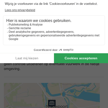
Voorkeuren
Voor voorkeuren zoals bijvoorbeeld de ligging van je
accommodatie kun je contact opnemen met de aanbieder.
Reserveren meerdere accommodaties
Reserveringen met meerdere accommodaties zijn pas
gegarandeerd wanneer u een factuur vanuit het park ontvangt.
Vuurwerkvrij vakantiepark
Houd er rekening mee dat er geen vuurwerk wordt
georganiseerd binnen het vakantiepark. Het park kan echter
geen controle uitoefenen op eventueel vuurwerk in de nabije
omgeving.