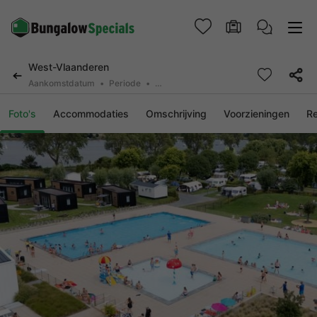
West-Vlaanderen
Aankomstdatum
Periode
2 personen, 0 huisdier
Foto's
Accommodaties
Omschrijving
Voorzieningen
R