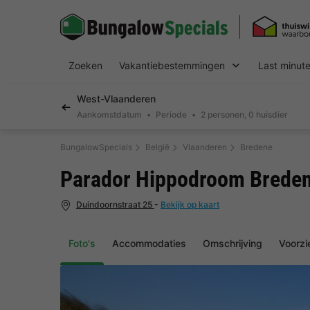
Zoeken
Vakantiebestemmingen
Last minut
West-Vlaanderen
Aankomstdatum
Periode
2 personen, 0 huisdier
BungalowSpecials
België
Vlaanderen
Bredene
Parador Hippodroom Brede
Duindoornstraat 25
-
Bekijk op kaart
Foto's
Accommodaties
Omschrijving
Voorzi