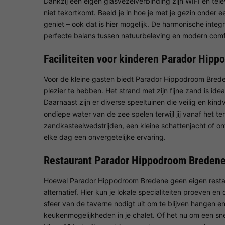
Dankzij een eigen glasvezelverbinding zijn WIFI en tele
niet tekortkomt. Beeld je in hoe je met je gezin onder
geniet – ook dat is hier mogelijk. De harmonische integ
perfecte balans tussen natuurbeleving en modern comf
Faciliteiten voor kinderen Parador Hip
Voor de kleine gasten biedt Parador Hippodroom Breden
plezier te hebben. Het strand met zijn fijne zand is ide
Daarnaast zijn er diverse speeltuinen die veilig en kindv
ondiepe water van de zee spelen terwijl jij vanaf het te
zandkasteelwedstrijden, een kleine schattenjacht of o
elke dag een onvergetelijke ervaring.
Restaurant Parador Hippodroom Breden
Hoewel Parador Hippodroom Bredene geen eigen restau
alternatief. Hier kun je lokale specialiteiten proeven e
sfeer van de taverne nodigt uit om te blijven hangen e
keukenmogelijkheden in je chalet. Of het nu om een sne