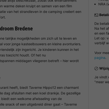
visie altijd beschikbaar, zodat ook entertainment
NRA (v
 een warme deken kruipt en samen van een film
ratie van het strandleven in de camping creëert een
Betal
ort.
De betal
podroom Bredene
Na het a
en een fa
Let op: 
e talrijke mogelijkheden om zich uit te leven en
verblijf 
aal voor jonge kasteelbouwers en kleine avonturiers.
riendelijk zijn ingericht. Je kinderen kunnen in het
Voor meer
rras toezicht houdt. Of het nu
pagina
.
ntspannen middagen vliegeren betreft – hier wordt
Wijzi
e
Je vindt
"meer we
rant heeft, biedt Taverne Hippo12 een charmant
n de dag afsluiten met een koel drankje. De gezellige
n biedt een welkome afwisseling van de
lle snack of een uitgebreid diner gaat – Taverne