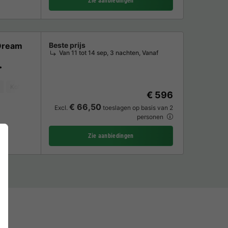
Zie aanbiedingen
Dream
Beste prijs
Van 11 tot 14 sep, 3 nachten, Vanaf
Koffiezetapparaat
Vaatwasser
Vriezer
Koelkast
Magnetron
O
€ 596
€ 66,50
Excl.
toeslagen op basis van 2
personen
Zie aanbiedingen