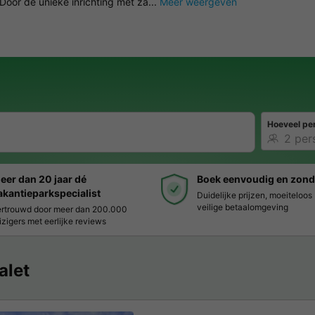
oor de unieke inrichting met za...
Meer weergeven
Hoeveel pe
eer dan 20 jaar dé
Boek eenvoudig en zond
akantieparkspecialist
Duidelijke prijzen, moeiteloo
veilige betaalomgeving
rtrouwd door meer dan 200.000
izigers met eerlijke reviews
alet