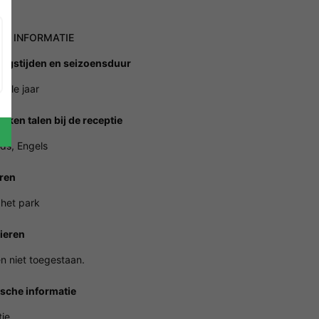
NE INFORMATIE
ngstijden en seizoensduur
hele jaar
oken talen bij de receptie
ds, Engels
ren
 het park
ieren
n niet toegestaan.
ische informatie
ie