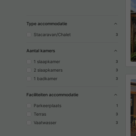
Type accommodatie
Stacaravan/Chalet
3
Aantal kamers
1 slaapkamer
3
2 slaapkamers
3
1 badkamer
3
Faciliteiten accommodatie
Parkeerplaats
1
Terras
3
Vaatwasser
3