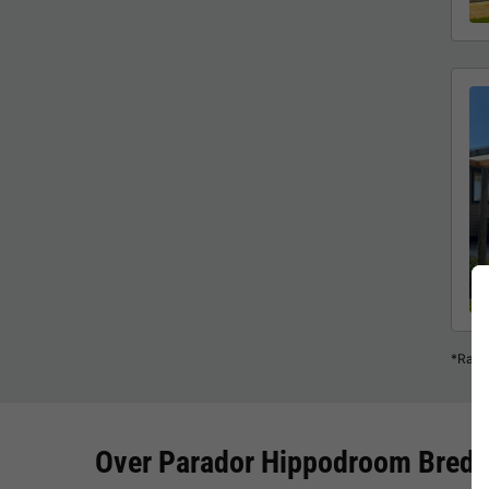
*Raad
Over Parador Hippodroom Bred