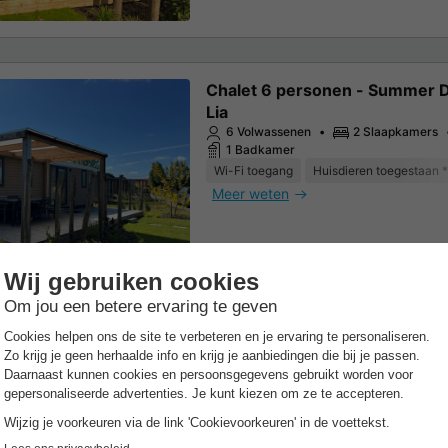
Chalet 6 personen - Summer 
Lia
6 Volwassenen
2 Slaapkamers
1 Badkamer
Wi-Fi toegang
Huisdieren toegestaan *
Meer weten
pleeg de details van de accommodatie voor de specifieke voorwaarden.
ene