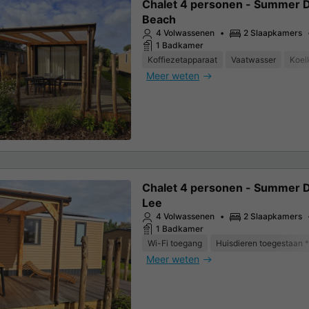
Chalet 4 personen - Summer 
Beach
4 Volwassenen
2 Slaapkamers
1 Badkamer
Koffiezetapparaat
Vaatwasser
Koel
Meer weten
Chalet 4 personen - Summer 
Lee
4 Volwassenen
2 Slaapkamers
1 Badkamer
Wi-Fi toegang
Huisdieren toegestaan *
Meer weten