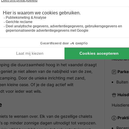
 in de buurt.
ALGEME
Openi
Ideale locatie voor
Luxe chalets met
Het ge
d met
natuurliefhebbers
geavanceerde
ir
en cultuurzoekers
faciliteiten
Gespr
Nederlan
ping die duurzaamheid hoog in het vaandel draagt
geniet je niet alleen van de nabijheid van de zee,
Parke
camping. Door de unieke inrichting met zand,
Buiten
n kleine oase. Of je de dag actief wilt
t voor ieder wat wils.
Huisd
e
Huisdiere
iets te wensen over. Elk van de gezellige chalets
Prakt
lfs op minder zonnige dagen uitnodigt tot verpozen.
Recept