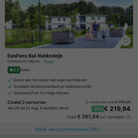
EuroParcs Bad Hulckesteijn
Gelderland
,
Nijkerk
Kaart
7.7
Goed
Direct aan het water met eigen jachthaven
Overdekt binnenzwembad en wellnessruimte
Nationale Park De Hoge Veluwe
Chalet 2 personen
€ 293,25
Aanbevolen prijs:
€ 219,94
Van 28 tot 31 aug, 3 nachten, Vanaf
-25%
€ 261,04
Totaal
incl. toeslagen
Bekijk alle accommodaties (24)