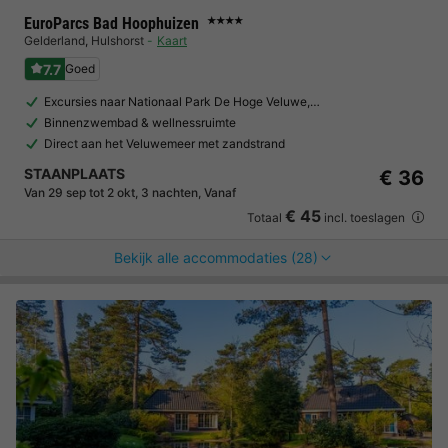
EuroParcs Bad Hoophuizen
★★★★
Gelderland
,
Hulshorst
Kaart
7.7
Goed
Excursies naar Nationaal Park De Hoge Veluwe,…
Binnenzwembad & wellnessruimte
Direct aan het Veluwemeer met zandstrand
STAANPLAATS
€ 36
Van 29 sep tot 2 okt, 3 nachten, Vanaf
€ 45
Totaal
incl. toeslagen
Bekijk alle accommodaties (28)