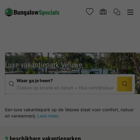
Luxe vakantiepark Veluwe
Waar ga je heen?
Zoeken op locatie en datum
Elke verblijfsduur
Een luxe vakantiepark op de Veluwe staat voor comfort, natuur
en verwennerij.
Lees meer
.
9
beschikbare vakantieparken