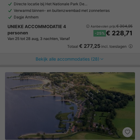
Directe locatie bij Het Nationale Park De…
Verwarmd binnen- en buitenzwembad met zonneterras
Dagje Arnhem
UNIEKE ACCOMMODATIE 4
€ 304,95
Aanbevolen prijs:
€ 228,71
personen
-25%
Van 25 tot 28 aug, 3 nachten, Vanaf
€ 277,25
Totaal
incl. toeslagen
Bekijk alle accommodaties (28)