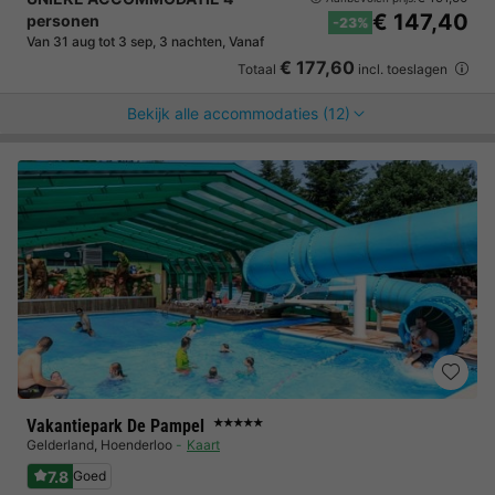
€ 147,40
personen
-23%
Van 31 aug tot 3 sep, 3 nachten, Vanaf
€ 177,60
Totaal
incl. toeslagen
Bekijk alle accommodaties (12)
Vakantiepark De Pampel
★★★★★
Gelderland
,
Hoenderloo
Kaart
7.8
Goed