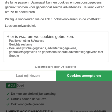
Camping het Beloofde Land
★★★★★
Gelderland
,
Voorthuizen
Kaart
7.8
Goed
De mooiste christelijke camping
Ontdek samen de Veluwe
Ook voor grote groepen
UNIEKE ACCOMMODATIE 4
€ 191,50
Aanbevolen prijs: