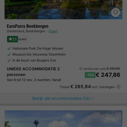
EuroParcs Beekbergen
Gelderland
,
Beekbergen
Kaart
7.1
Goed
Nationale Park De Hoge Veluwe
Museum De Veluwese Stoomtrein
In de buurt van Burgers Zoo
UNIEKE ACCOMMODATIE 2
€ 291,60
Aanbevolen prijs:
€ 247,86
personen
-15%
Van 9 tot 12 nov, 3 nachten, Vanaf
€ 285,84
Totaal
incl. toeslagen
Bekijk alle accommodaties (24)