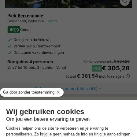
Park Berkenrhode
Gelderland
,
Wekerom
Kaart
7.9
Goed
Gelegen in de Veluwe
Vernieuwd buitenzwembad
Duurzame vakantiewoningen
Bungalow 4 personen
€ 324,20
Aanbevolen prijs:
€ 305,28
Van 7 tot 10 dec, 3 nachten, Vanaf
-5%
€ 361,54
Totaal
incl. toeslagen
Bekijk alle accommodaties (48)
Trustpilot beoordelingen
Al 10.064+ reizigers gingen je voor! —
„Al
vakantie bij het boeken“
(Emy) ·
4.5 / 5 op
Trustpilot