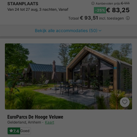
STAANPLAATS
€ 111
Aanbevolen prijs:
€ 83,25
Van 24 tot 27 aug, 3 nachten, Vanaf
-25%
€ 93,51
Totaal
incl. toeslagen
Bekijk alle accommodaties (50)
EuroParcs De Hooge Veluwe
Gelderland
,
Arnhem
Kaart
7.4
Goed