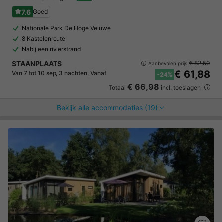
7.6
Goed
Nationale Park De Hoge Veluwe
8 Kastelenroute
Nabij een rivierstrand
STAANPLAATS
€ 82,50
Aanbevolen prijs:
€ 61,88
Van 7 tot 10 sep, 3 nachten, Vanaf
-24%
€ 66,98
Totaal
incl. toeslagen
Bekijk alle accommodaties (19)