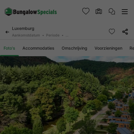
Luxemburg
Aankomstdatum
Periode
2 personen, 0 huisdier
Foto's
Accommodaties
Omschrijving
Voorzieningen
R