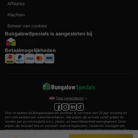
Affiliates
Klachten
Beheer van cookies
BungalowSpecials is aangesloten bij
Betaalmogelijkheden
Taal veranderen
Door te boeken bij BungalowSpecials profiteer je van meer dan 20 jaar ervaring en
een ruim aanbod aan vakantieverblijven. Alle prijzen zijn actuele vanaf prijzen en
worden per accommodatie o.b.v. plaats- en beschikbaarheid weergegeven. Deze
prijzen zijn inclusief btw en exclusief reserveringskosten, verplichte toeslagen per
persoon (per nacht) en eventuele toeristenbelasting. Door middel van cookies willen
wij je zo goed mogelijk van dienst zijn.