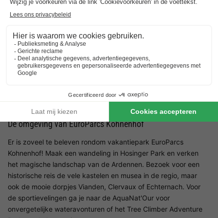
Restaurants in het EuroParcs Kohnenhof
De keuze is aan u op vakantiepark EuroParcs Kohnenhof! Als u
graag met de voeten onder de tafel komt, bezoek dan het
restaurant van het park, dat bekend staat om zijn moderne
inrichting en zijn prachtige terras. Het is geopend voor lunch,
diner of zelfs een borrel. Vergeet niet de bistro/snackbar van
het park te bezoeken, die perfect is voor het ontbijt of als je
trek hebt!
De omgeving van EuroParcs Kohnenhof
Er is zoveel te beleven rondom vakantiepark EuroParcs
Kohnenhof! Maak een wandeling in Hosinger Park en verken
het magische landschap van de Ardennen. Bezoek voor een
historische reis de vele kastelen en musea in de regio, maar
ook de mooie dorpjes Vianden, Clervaux of Echternach. Voor
de sportievelingen ga je naar de AquaNat'Our voor
onvergetelijke wateravonturen of het Tree Climber Adventure