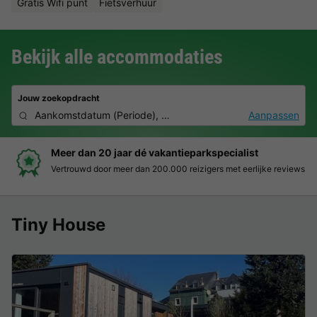
Gratis Wifi punt
Fietsverhuur
Bekijk alle accommodaties
Jouw zoekopdracht
Aankomstdatum
(
Periode
),
2 personen, 0 huisdier
Aanpassen
Boek eenvoudig en zonder stress
Duidelijke prijzen, moeiteloos boeken en veilige betaalomgeving
Tiny House