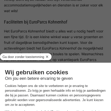
accommodatiemogelijkheden en diensten is er zeker voor elk
wat wils!
Faciliteiten bij EuroParcs Kohnenhof
Het EuroParcs Kohnenhof biedt u alles wat u nodig heeft voor
een fijne tijd. Er is een kleine winkel waar u verse groenten en
fruit of dagelijkse benodigdheden kunt kopen. Voor de
actievelingen biedt het EuroParcs Kohnenhof de mogelijkheid
om te tafeltennissen of jeu de boules te spelen. Wasmachines
zijn ook beschikbaar. Kortom, op vakantiepark EuroParcs
Kohnenhof ontbreekt het u aan niets!
Kinderfaciliteiten bij EuroParcs Kohnenhof
Op vakantiepark EuroParcs Kohnenhof is er voor elk wat wils!
Uw kinderen zullen zich niet vervelen, vooral niet op de grote
speelplaats, die zich perfect leent om stoom af te blazen. Het
vakantiepark biedt ook een animatieprogramma met diverse
activiteiten voor uw kinderen.