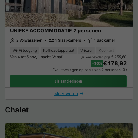
UNIEKE ACCOMMODATIE 2 personen
2 Volwassenen
1 Slaapkamers
1 Badkamer
Wi-Fi toegang
Koffiezetapparaat
Vriezer
Koelkast
Tuinmeub
Van 4 tot 5 nov, 1 nacht, Vanaf
€ 255,60
Aanbevolen prijs:
€ 178,92
-30%
Excl. toeslagen op basis van 2 personen
Zie aanbiedingen
Meer weten
Chalet