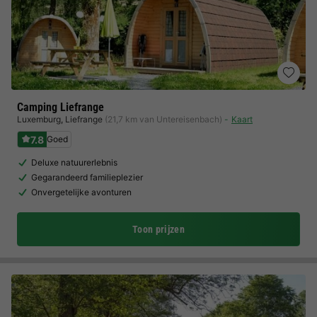
Camping Liefrange
Luxemburg
,
Liefrange
(21,7 km van Untereisenbach)
Kaart
7.8
Goed
Deluxe natuurerlebnis
Gegarandeerd familieplezier
Onvergetelijke avonturen
Toon prijzen