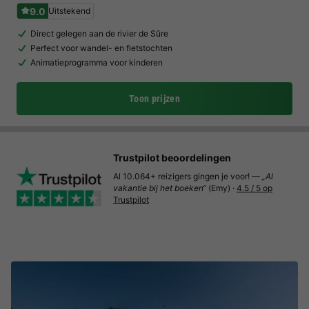
9.0
Uitstekend
Direct gelegen aan de rivier de Sûre
Perfect voor wandel- en fietstochten
Animatieprogramma voor kinderen
Toon prijzen
Trustpilot beoordelingen
Al 10.064+ reizigers gingen je voor! —
„Al
vakantie bij het boeken“
(Emy) ·
4.5 / 5 op
Trustpilot