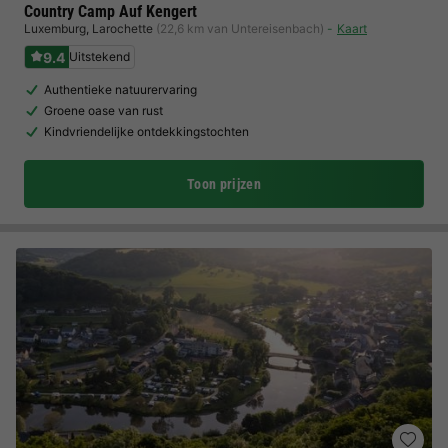
Country Camp Auf Kengert
Luxemburg
,
Larochette
(22,6 km van Untereisenbach)
Kaart
9.4
Uitstekend
Authentieke natuurervaring
Groene oase van rust
Kindvriendelijke ontdekkingstochten
Toon prijzen