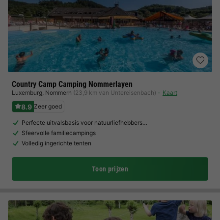
Country Camp Camping Nommerlayen
Luxemburg
,
Nommern
(23,9 km van Untereisenbach)
Kaart
8.9
Zeer goed
Perfecte uitvalsbasis voor natuurliefhebbers…
Sfeervolle familiecampings
Volledig ingerichte tenten
Toon prijzen