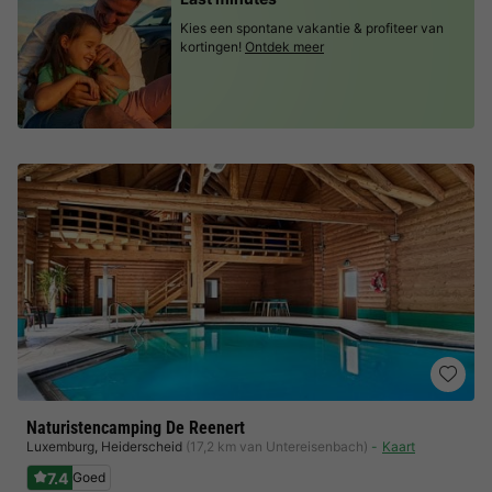
Kies een spontane vakantie & profiteer van
kortingen!
Ontdek meer
Naturistencamping De Reenert
Luxemburg
,
Heiderscheid
(17,2 km van Untereisenbach)
Kaart
7.4
Goed