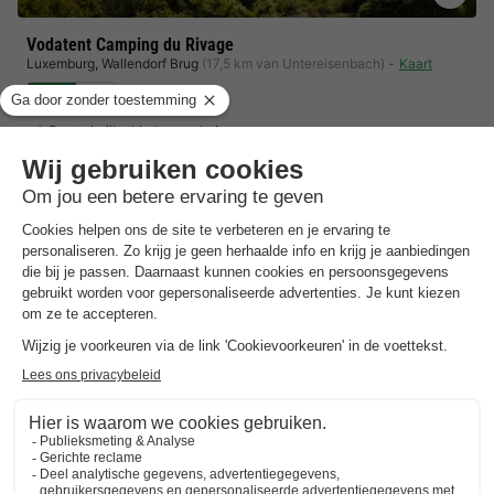
Vodatent Camping du Rivage
Luxemburg
,
Wallendorf Brug
(17,5 km van Untereisenbach)
Kaart
5.3
Matig
Fantasierijke kinderspeeltuin
Gevarieerd avontuurlijk aanbod
Uitstekende catering
Toon prijzen
Meer resultaten in de omgeving van Untereisenbach