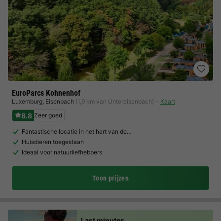
EuroParcs Kohnenhof
Luxemburg
,
Eisenbach
(1,9 km van Untereisenbach)
Kaart
8.8
Zeer goed
Fantastische locatie in het hart van de…
Huisdieren toegestaan
Ideaal voor natuurliefhebbers
Toon prijzen
Last minutes