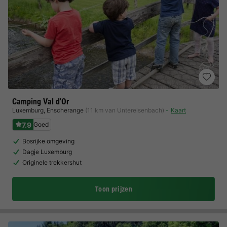
Camping Val d'Or
Luxemburg
,
Enscherange
(11 km van Untereisenbach)
Kaart
7.9
Goed
Bosrijke omgeving
Dagje Luxemburg
Originele trekkershut
Toon prijzen