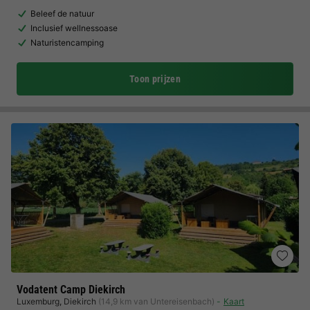
Beleef de natuur
Inclusief wellnessoase
Naturistencamping
Toon prijzen
Vodatent Camp Diekirch
Luxemburg
,
Diekirch
(14,9 km van Untereisenbach)
Kaart