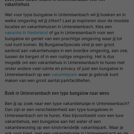
vakantiehuis
Wat voor type bungalow in Untereisenbach wil jij boeken en in
welke omgeving wil jij zitten? Laat je inspireren door de mooiste
locaties en vakantiehuizen in Untereisenbach. Kies een
vakantie in Nederland
of ga in Untereisenbach voor een
bungalow en geniet van een prachtige omgeving waar jij tot
rust kunt komen. Bij BungalowSpecials vind je een groot
aanbod aan vakantiehuisjes in een bosrijke omgeving, aan zee,
tussen de bergen of in een rustige omgeving. Het is dus
mogelijk om een vakantiehuis in Untereisenbach te huren met
onder andere veel ruimte en privacy of juist een bungalow in
Untereisenbach op een
vakantiepark
waar je gebruik kunt
maken van een groot aantal parkfaciliteiten.
Boek in Untereisenbach een type bungalow naar wens
Ben jij op zoek naar een type vakantiehuisje in Untereisenbach?
Dan zijn er een verscheidenheid aan type bungalows in
Untereisenbach om te huren. Kies bijvoorbeeld voor een luxe
vakantiehuis, een bungalow aan het water of een
vakantiewoning op een kindvriendelijk vakantiepark. Waar je
ook voor kiest, met een vakantiehuisje in Untereisenbach en de