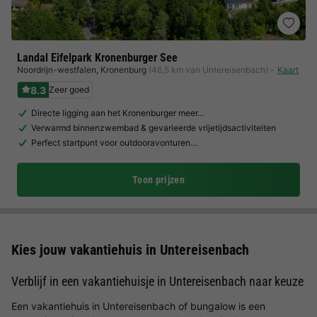
Landal Eifelpark Kronenburger See
Noordrijn-westfalen
,
Kronenburg
(46,5 km van Untereisenbach)
Kaart
8.3
Zeer goed
Directe ligging aan het Kronenburger meer…
Verwarmd binnenzwembad & gevarieerde vrijetijdsactiviteiten
Perfect startpunt voor outdooravonturen…
Toon prijzen
Kies jouw vakantiehuis in Untereisenbach
Verblijf in een vakantiehuisje in Untereisenbach naar keuze
Een vakantiehuis in Untereisenbach of bungalow is een