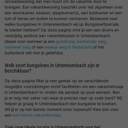
recreatiewoning dat men huurt om de vakantie door te
brengen. Een vakantiewoning beschikt over het algemeen over
een woonkamer, keuken, slaapkamer(s), een badkamer en een
tuin of terras om buiten te kunnen vertoeven. Benieuwd naar
welke bungalows in Untereisenbach wij op BungalowSpecials
te bieden hebben? Op deze pagina vind je een een divers en
veelzijdig aanbod aan vakantiehuizen in Untereisenbach.
Ideaal voor wanneer je een
goedkoop weekendje weg
,
midweek weg
of een
weekje weg in Nederland
of het
buitenland wilt met je geliefdes.
Welk soort bungalows in Untereisenbach zijn er
beschikbaar?
Op deze pagina filter je met gemak op de verschillende
mogelijke voorzieningen en/of faciliteiten om een vakantiehuisje
in Untereisenbach te vinden die aansluit op jouw wensen. Ben
je er nog niet zeker van waar je precies naar op zoek bent? Wij
helpen je graag in Untereisenbach een bungalow te boeken.
Wil jij er op het laatste moment even tussenuit? Kies dan voor
een
last minute vakantiehuisje
.
Zoek jouw ideale locatie in Untereisenbach voor het