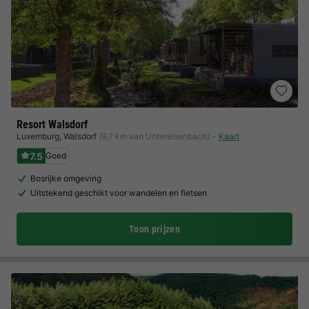
Resort Walsdorf
Luxemburg
,
Walsdorf
(9,7 km van Untereisenbach)
Kaart
7.5
Goed
Bosrijke omgeving
Uitstekend geschikt voor wandelen en fietsen
Toon prijzen