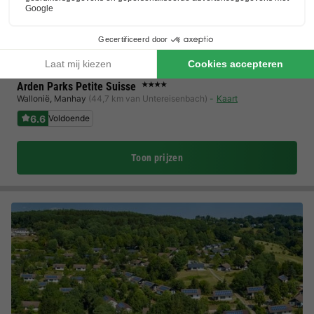
Arden Parks Petite Suisse
★★★★
Wallonië
,
Manhay
(44,7 km van Untereisenbach)
Kaart
6.6
Voldoende
Toon prijzen