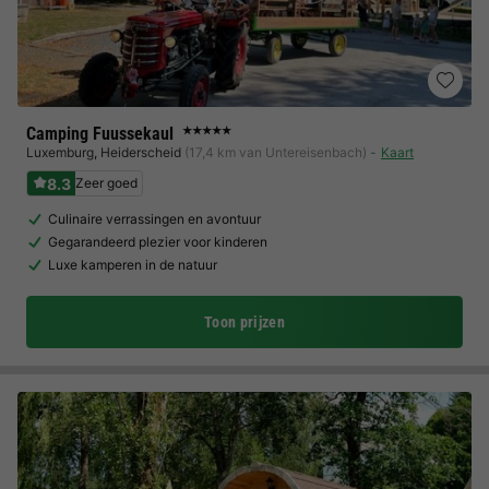
Camping Fuussekaul
★★★★★
Luxemburg
,
Heiderscheid
(17,4 km van Untereisenbach)
Kaart
8.3
Zeer goed
Culinaire verrassingen en avontuur
Gegarandeerd plezier voor kinderen
Luxe kamperen in de natuur
Toon prijzen