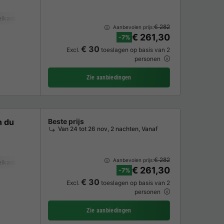
lkast
Tuinmeubelen
Magnetron
Oven
TV
€ 282
Aanbevolen prijs:
€ 261,30
-7%
€ 30
Excl.
toeslagen op basis van 2
personen
Zie aanbiedingen
n du
Beste prijs
Van 24 tot 26 nov, 2 nachten, Vanaf
€ 282
Aanbevolen prijs:
lkast
Tuinmeubelen
Magnetron
Oven
TV
Wasmachine
€ 261,30
-7%
€ 30
Excl.
toeslagen op basis van 2
personen
Zie aanbiedingen