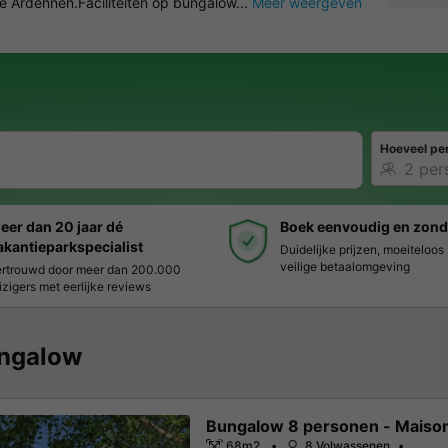
de Ardennen.Faciliteiten op bungalow...
Meer weergeven
Hoeveel pe
eer dan 20 jaar dé
Boek eenvoudig en zond
akantieparkspecialist
Duidelijke prijzen, moeiteloo
veilige betaalomgeving
rtrouwd door meer dan 200.000
izigers met eerlijke reviews
ngalow
Bungalow 8 personen - Maison
68m2
8 Volwassenen