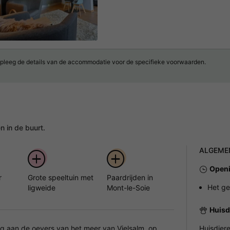
pleeg de details van de accommodatie voor de specifieke voorwaarden.
 in de buurt.
ALGEME
Openi
r
Grote speeltuin met
Paardrijden in
Het ge
ligweide
Mont-le-Soie
Huisd
ng aan de oevers van het meer van Vielsalm, op
Huisdier