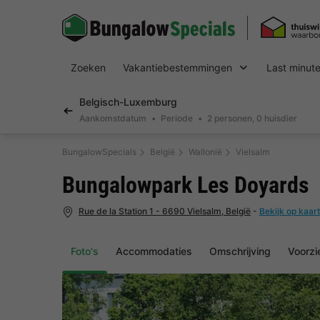
Zoeken
Vakantiebestemmingen
Last minut
Belgisch-Luxemburg
Aankomstdatum
Periode
2 personen, 0 huisdier
BungalowSpecials
België
Wallonië
Vielsalm
Bungalowpark Les Doyards
Rue de la Station 1 - 6690 Vielsalm, België
-
Bekijk op kaart
Foto's
Accommodaties
Omschrijving
Voorzi