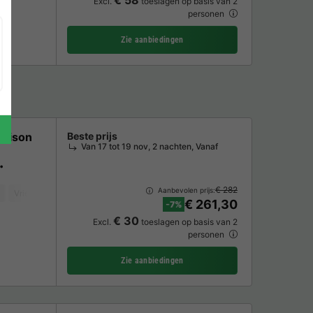
€ 58
Excl.
toeslagen op basis van 2
personen
Zie aanbiedingen
Maison
Beste prijs
Van 17 tot 19 nov, 2 nachten, Vanaf
€ 282
Aanbevolen prijs:
Vriezer
Koelkast
Tuinmeubelen
Magnetron
Oven
TV
€ 261,30
-7%
€ 30
Excl.
toeslagen op basis van 2
personen
Zie aanbiedingen