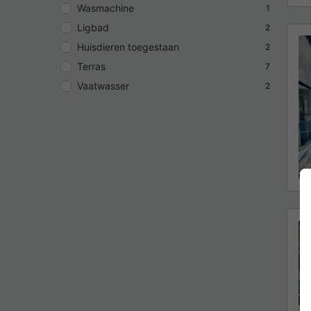
Wasmachine
1
Ligbad
2
Huisdieren toegestaan
2
Terras
7
Vaatwasser
2