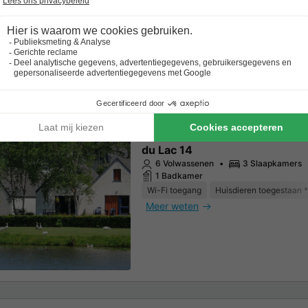
kantiehuis
VAKANTIEHUIS 6 personen - 
du Lac 14
6 Volwassenen
3 Slaapkamers
1 Badkamer
Wi-Fi toegang
Huisdieren toegestaan *
Meer weten