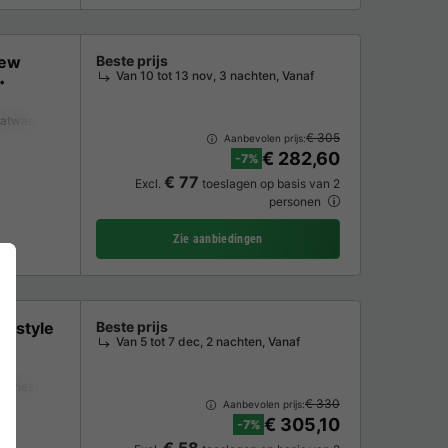
iew
Beste prijs
Van 10 tot 13 nov, 3 nachten, Vanaf
atwasser
Vriezer
Koelkast
Tuinmeubelen
Magnetron
Oven
TV
€ 305
Aanbevolen prijs:
€ 282,60
-7%
€ 77
Excl.
toeslagen op basis van 2
personen
Zie aanbiedingen
e style
Beste prijs
Van 5 tot 7 dec, 2 nachten, Vanaf
Vriezer
Koelkast
Tuinmeubelen
Magnetron
Oven
TV
€ 330
Aanbevolen prijs:
€ 305,10
-7%