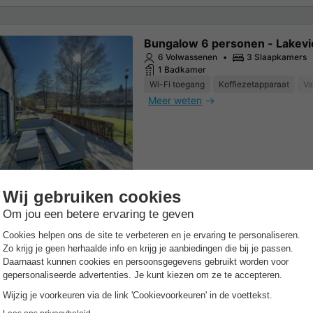
Bungalow 6 personen - Lakev
6 Volwassenen
3 Slaapkamers
1 Badkamer
Wi-Fi toegang
Koffiezetapparaat
Va
Meer weten
Bungalow 8 personen - Libellul
108m2
8 Volwassenen
4 Slaapkamers
1 Badkamer
Huisdieren toegestaan *
Vaatwasser
Meer weten