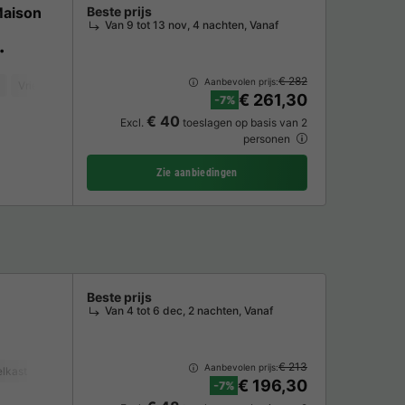
Maison
Beste prijs
Van 9 tot 13 nov, 4 nachten, Vanaf
€ 282
Aanbevolen prijs:
Vriezer
Koelkast
Tuinmeubelen
Magnetron
Oven
TV
€ 261,30
-7%
€ 40
Excl.
toeslagen op basis van 2
personen
Zie aanbiedingen
Beste prijs
Van 4 tot 6 dec, 2 nachten, Vanaf
€ 213
Aanbevolen prijs:
lkast
Tuinmeubelen
Magnetron
Oven
€ 196,30
-7%