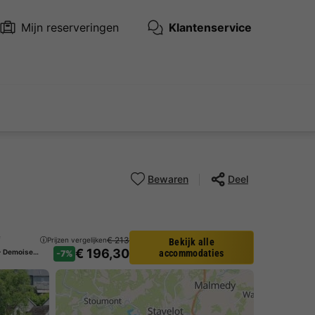
Mijn reserveringen
Klantenservice
Bewaren
Deel
f
€ 213
Prijzen vergelijken
Bekijk alle
€ 196,30
APPARTEMENT 2 personen - Demoiselle suite
accommodaties
-7%