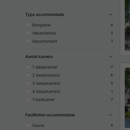
Type accommodatie
Bungalow
4
Vakantiehuis
2
Appartement
1
Aantal kamers
1 slaapkamer
7
2 slaapkamers
6
3 slaapkamers
5
4 slaapkamers
1
1 badkamer
7
Faciliteiten accommodatie
Sauna
4