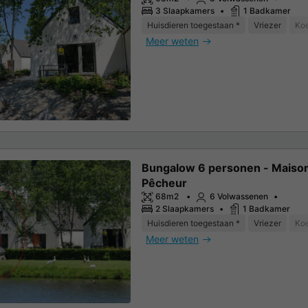
3 Slaapkamers
1 Badkamer
Huisdieren toegestaan *
Vriezer
Koe
Meer weten
Bungalow 6 personen - Maiso
Pêcheur
68m2
6 Volwassenen
2 Slaapkamers
1 Badkamer
Huisdieren toegestaan *
Vriezer
Koe
Meer weten