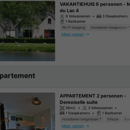
VAKANTIEHUIS 6 personen - 
du Lac 4
6 Volwassenen
3 Slaapkamers
1 Badkamer
Wi-Fi toegang
Huisdieren toegestaan *
Meer weten
partement
APPARTEMENT 2 personen -
Demoiselle suite
56m2
2 Volwassenen
1 Slaapkamers
1 Badkamer
Huisdieren toegestaan *
Vriezer
Koe
Meer weten