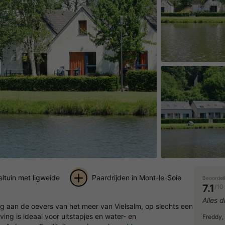
ltuin met ligweide
Paardrijden in Mont-le-Soie
Beoordel
7.1
/10
+ 16
Alles 
ng aan de oevers van het meer van Vielsalm, op slechts een
foto's
ng is ideaal voor uitstapjes en water- en
Freddy,