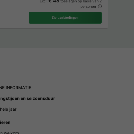
€ 48
Excl.
toeslagen op basis van 2
personen
Zie aanbiedingen
NE INFORMATIE
ngstijden en seizoensduur
hele jaar
ieren
en welkom.