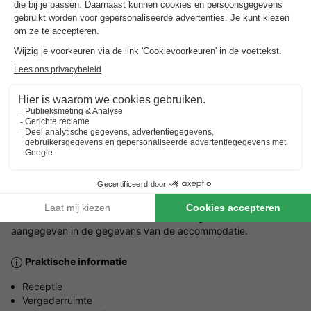
Openingstijden en seizoensduur
Het gehele jaar
Gesproken talen bij de receptie
Nederlands, Frans, Engels, Duits
Parkeren
Buiten het park
Huisdieren
Huisdieren welkom.
Het maximaal aantal huisdieren dat is toegestaan wordt
aangegeven in de gegevens van de accommodatie.
Praktische informatie
Receptie
Vergaderruimte