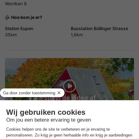
Worriken 9
Hoe kom je er?
Station Eupen
Busstation Büllinger Strasse
35km
1,6km
Speel de video af
ALGEMENE INFORMATIE