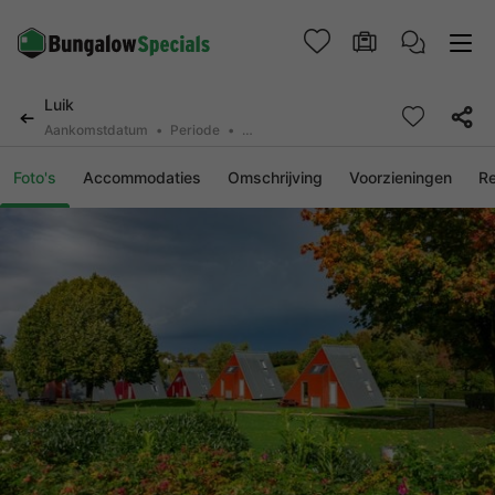
Luik
Aankomstdatum
Periode
2 personen, 0 huisdier
Foto's
Accommodaties
Omschrijving
Voorzieningen
R