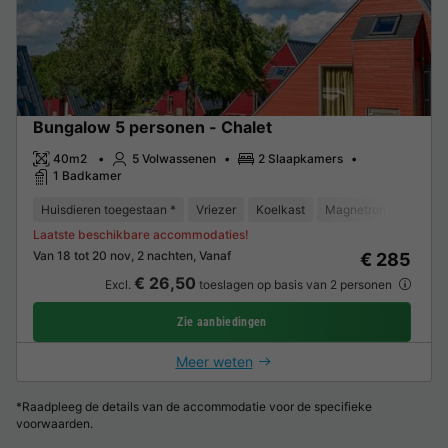
Bungalow 5 personen - Chalet
40m2
5 Volwassenen
2 Slaapkamers
1 Badkamer
Huisdieren toegestaan *
Vriezer
Koelkast
Magnetron
Oven
Laatste beschikbare accommodaties!
Van 18 tot 20 nov, 2 nachten, Vanaf
€ 285
€ 26,50
Excl.
toeslagen op basis van 2 personen
Zie aanbiedingen
Meer weten
*Raadpleeg de details van de accommodatie voor de specifieke
voorwaarden.