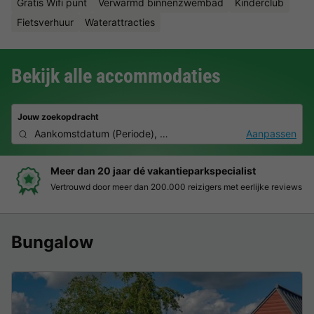
Gratis Wifi punt
Verwarmd binnenzwembad
Kinderclub
Fietsverhuur
Waterattracties
Bekijk alle accommodaties
Jouw zoekopdracht
Aankomstdatum
(
Periode
),
2 personen, 0 huisdier
Aanpassen
Meer dan 20 jaar dé vakantieparkspecialist
Vertrouwd door meer dan 200.000 reizigers met eerlijke reviews
Bungalow