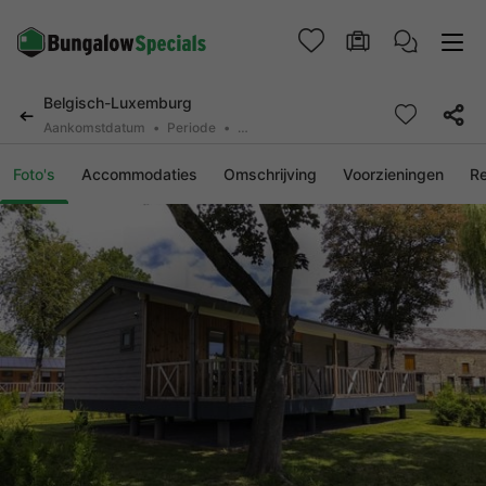
Belgisch-Luxemburg
Aankomstdatum
Periode
2 personen, 0 huisdier
Foto's
Accommodaties
Omschrijving
Voorzieningen
R