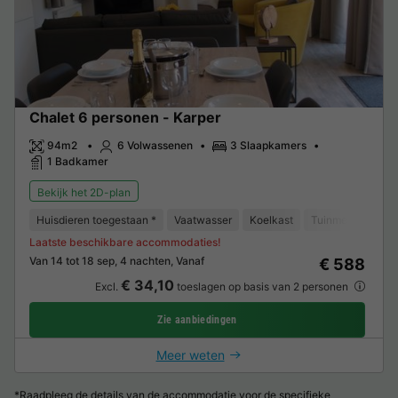
Chalet 6 personen - Karper
94m2
6 Volwassenen
3 Slaapkamers
1 Badkamer
Bekijk het 2D-plan
Huisdieren toegestaan *
Vaatwasser
Koelkast
Tuinmeubelen
Laatste beschikbare accommodaties!
Van 14 tot 18 sep, 4 nachten, Vanaf
€ 588
€ 34,10
Excl.
toeslagen op basis van 2 personen
Zie aanbiedingen
Meer weten
*Raadpleeg de details van de accommodatie voor de specifieke