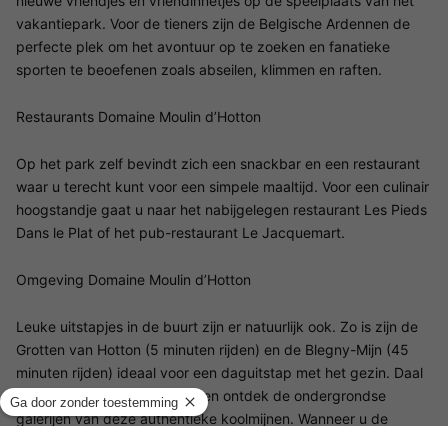
nieuwe vriendjes en vriendinnetjes op de speelplaats van het
vakantiepark. Voor de tieners zijn de Belgische Ardennen de
perfecte plek om het avontuur op te zoeken en fanatieke
sporten te beoefenen zoals abseilen, klimmen en raften.
Restaurants Domaine Moulin d’Hotton
Op het park zelf bevindt zich een snackbar en een restaurant
waar u terecht kunt voor een simpele maaltijd. Voor een culinair
hoogstandje gaat u naar het nabijgelegen restaurant Les Pieds
Dans le Plat of het pub-restaurant Le Jacquemart.
Omgeving Domaine Moulin d’Hotton
Leuke uitstapjes in de buurt zijn er natuurlijk ook. Zo is zijn de
Grotten van Hotton (5 minuten rijden) en de Blegny-Mijn (45
minuten rijden) ideaal voor een daguitstap met het gezin. Daal
in de mijn af met een liftkooi en ontdek de ondergrondse
galerijen van deze authentieke koolmijnen. Wanneer u de
natuur helemaal in u op wil nemen, ga dan naar La Roche-en-