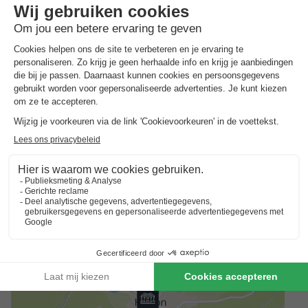
Ardenne en aanschouw het adembenemende panorama-
uitzicht. Voor een dagje struinen en winkelen, is de sfeervolle
stad Namen een aanrader.
Goed om
te weten
Voorkeuren
Voor voorkeuren zoals bijvoorbeeld de ligging van je
accommodatie kun je contact opnemen met de aanbieder.
Reserveren meerdere accommodaties
Reserveringen met meerdere accommodaties zijn pas
gegarandeerd wanneer u een factuur vanuit het park ontvangt.