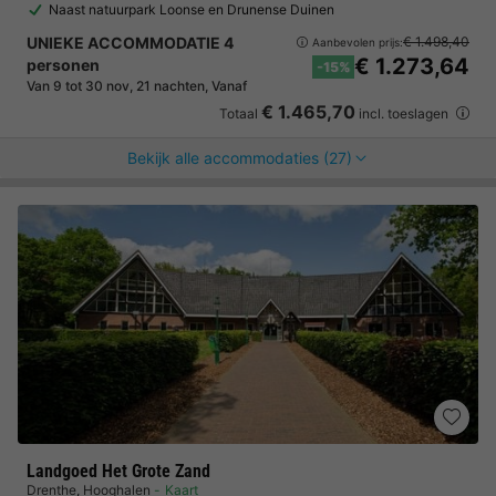
Naast natuurpark Loonse en Drunense Duinen
UNIEKE ACCOMMODATIE 4
€ 1.498,40
Aanbevolen prijs:
€ 1.273,64
personen
-15%
Van 9 tot 30 nov, 21 nachten, Vanaf
€ 1.465,70
Totaal
incl. toeslagen
Bekijk alle accommodaties (27)
Landgoed Het Grote Zand
Drenthe
,
Hooghalen
Kaart