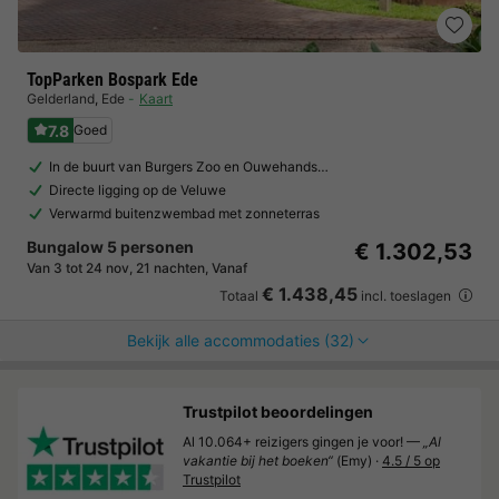
TopParken Bospark Ede
Gelderland
,
Ede
Kaart
7.8
Goed
In de buurt van Burgers Zoo en Ouwehands…
Directe ligging op de Veluwe
Verwarmd buitenzwembad met zonneterras
Bungalow 5 personen
€ 1.302,53
Van 3 tot 24 nov, 21 nachten, Vanaf
€ 1.438,45
Totaal
incl. toeslagen
Bekijk alle accommodaties (32)
Trustpilot beoordelingen
Al 10.064+ reizigers gingen je voor! —
„Al
vakantie bij het boeken“
(Emy) ·
4.5 / 5 op
Trustpilot