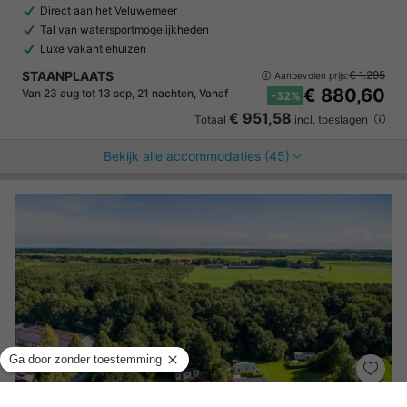
Direct aan het Veluwemeer
Tal van watersportmogelijkheden
Luxe vakantiehuizen
STAANPLAATS
€ 1.295
Aanbevolen prijs:
€ 880,60
Van 23 aug tot 13 sep, 21 nachten, Vanaf
-32%
€ 951,58
Totaal
incl. toeslagen
Bekijk alle accommodaties (45)