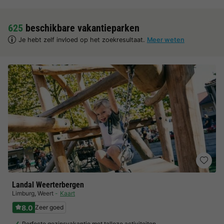
625
beschikbare vakantieparken
Je hebt zelf invloed op het zoekresultaat.
Meer weten
Landal Weerterbergen
Limburg
,
Weert
Kaart
8.0
Zeer goed
Perfecte gezinsvakantie met talloze activiteiten