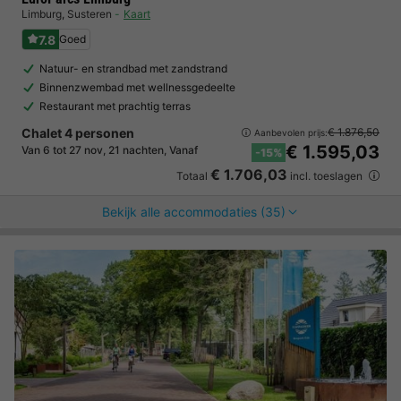
Limburg
,
Susteren
Kaart
7.8
Goed
Natuur- en strandbad met zandstrand
Binnenzwembad met wellnessgedeelte
Restaurant met prachtig terras
Chalet 4 personen
€ 1.876,50
Aanbevolen prijs:
€ 1.595,03
Van 6 tot 27 nov, 21 nachten, Vanaf
-15%
€ 1.706,03
Totaal
incl. toeslagen
Bekijk alle accommodaties (35)