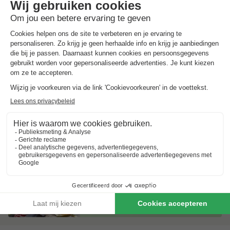
Landal Bospark Lunsbergen
Drenthe
,
Borger
Kaart
7.7
Goed
In de buurt van Slagharen
Overdekt zwembad met kinderbad
Natuurgebied Gieten-Borger
Chalet 4 personen
€ 439,35
Van 6 tot 27 nov, 21 nachten, Vanaf
€ 587,61
Totaal
incl. toeslagen
Bekijk alle accommodaties (7)
7 nachten onder de €500!
Boek nu een voordelige zomervakantie &
profiteer aan het zwembad!
Ontdek meer