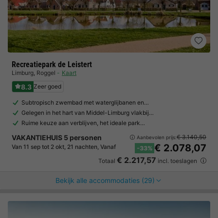
Recreatiepark de Leistert
Limburg
,
Roggel
Kaart
8.3
Zeer goed
Subtropisch zwembad met waterglijbanen en…
Gelegen in het hart van Middel-Limburg vlakbij…
Ruime keuze aan verblijven, het ideale park…
VAKANTIEHUIS 5 personen
€ 3.140,50
Aanbevolen prijs:
€ 2.078,07
Van 11 sep tot 2 okt, 21 nachten, Vanaf
-33%
€ 2.217,57
Totaal
incl. toeslagen
Bekijk alle accommodaties (29)