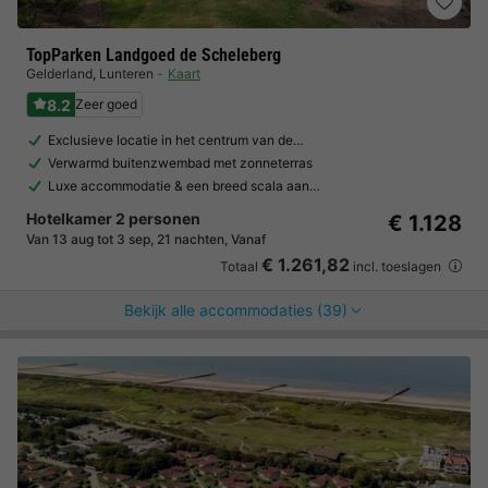
TopParken Landgoed de Scheleberg
Gelderland
,
Lunteren
Kaart
8.2
Zeer goed
Exclusieve locatie in het centrum van de…
Verwarmd buitenzwembad met zonneterras
Luxe accommodatie & een breed scala aan…
Hotelkamer 2 personen
€ 1.128
Van 13 aug tot 3 sep, 21 nachten, Vanaf
€ 1.261,82
Totaal
incl. toeslagen
Bekijk alle accommodaties (39)