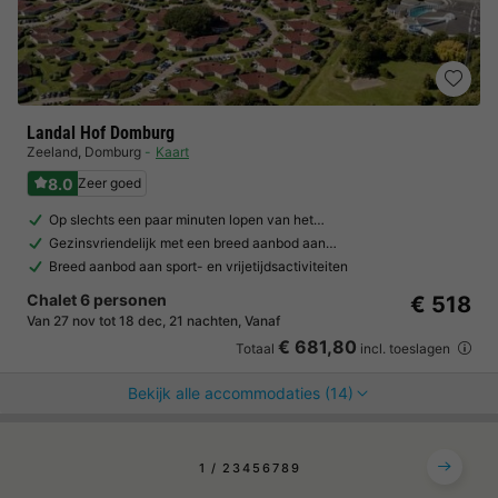
Landal Hof Domburg
Zeeland
,
Domburg
Kaart
8.0
Zeer goed
Op slechts een paar minuten lopen van het…
Gezinsvriendelijk met een breed aanbod aan…
Breed aanbod aan sport- en vrijetijdsactiviteiten
Chalet 6 personen
€ 518
Van 27 nov tot 18 dec, 21 nachten, Vanaf
€ 681,80
Totaal
incl. toeslagen
Bekijk alle accommodaties (14)
1
2
3
4
5
6
7
8
9