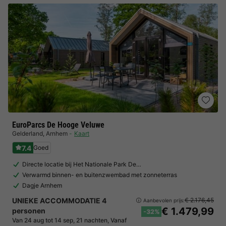
EuroParcs De Hooge Veluwe
Gelderland
,
Arnhem
Kaart
7.4
Goed
Directe locatie bij Het Nationale Park De…
Verwarmd binnen- en buitenzwembad met zonneterras
Dagje Arnhem
UNIEKE ACCOMMODATIE 4
€ 2.176,45
Aanbevolen prijs:
€ 1.479,99
personen
-32%
Van 24 aug tot 14 sep, 21 nachten, Vanaf