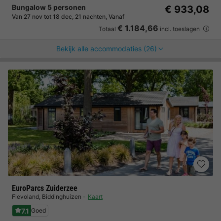
Bungalow 5 personen
€ 933,08
Van 27 nov tot 18 dec, 21 nachten, Vanaf
€ 1.184,66
Totaal
incl. toeslagen
Bekijk alle accommodaties (26)
EuroParcs Zuiderzee
Flevoland
,
Biddinghuizen
Kaart
7.1
Goed