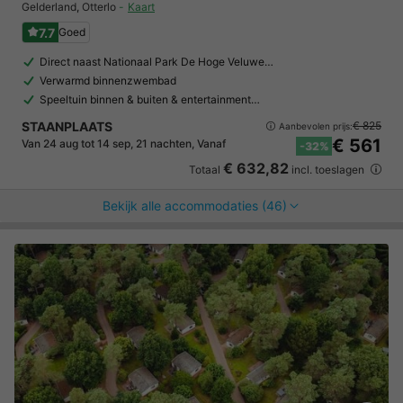
Gelderland
,
Otterlo
Kaart
7.7
Goed
Direct naast Nationaal Park De Hoge Veluwe…
Verwarmd binnenzwembad
Speeltuin binnen & buiten & entertainment…
STAANPLAATS
€ 825
Aanbevolen prijs:
€ 561
Van 24 aug tot 14 sep, 21 nachten, Vanaf
-32%
€ 632,82
Totaal
incl. toeslagen
Bekijk alle accommodaties (46)