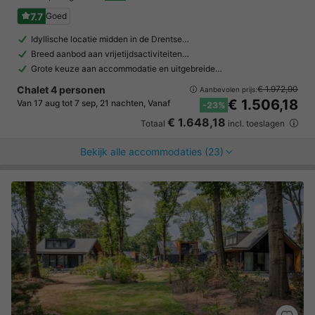
7.7
Goed
Idyllische locatie midden in de Drentse…
Breed aanbod aan vrijetijdsactiviteiten…
Grote keuze aan accommodatie en uitgebreide…
Chalet 4 personen
€ 1.972,90
Aanbevolen prijs:
€ 1.506,18
Van 17 aug tot 7 sep, 21 nachten, Vanaf
-23%
€ 1.648,18
Totaal
incl. toeslagen
Bekijk alle accommodaties (23)