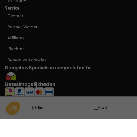
Vacatures
Service
Contact
Partner Worden
Affiliates
Klachten
Beheer van cookies
BungalowSpecials is aangesloten bij
Betaalmogelijkheden
Filter
Kaart
Door te boeken bij BungalowSpecials profiteer je van meer dan 20 jaar ervaring en