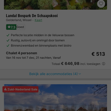
Landal Bospark De Schaapskooi
Gelderland
,
Wissel
Kaart
7.3
Goed
Perfecte locatie midden in de Veluwse bossen
Rustig, autovrij en omringd door bomen
Binnenzwembad en binnenplaats met bistro
Chalet 4 personen
€ 513
Van 16 nov tot 7 dec, 21 nachten, Vanaf
€ 646,98
Totaal
incl. toeslagen
Bekijk alle accommodaties (4)
Zuid-Nederland Sale