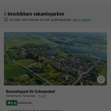
6
beschikbare vakantieparken
Je hebt zelf invloed op het zoekresultaat.
Meer weten
Recreatiepark De Scherpenhof
Gelderland
,
Terwolde
Kaart
6.8
Voldoende
Nabij Nationaal Park de Hoge Veluwe