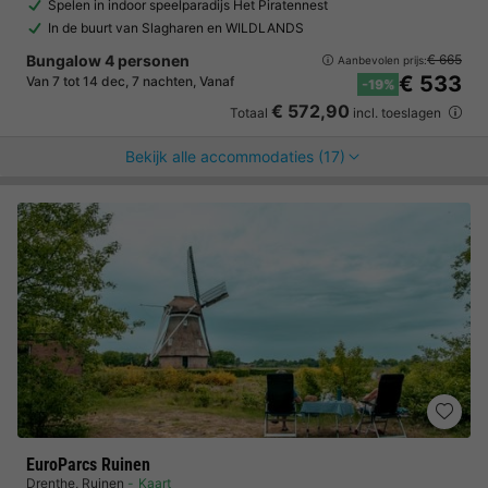
Spelen in indoor speelparadijs Het Piratennest
In de buurt van Slagharen en WILDLANDS
Bungalow 4 personen
€ 665
Aanbevolen prijs:
€ 533
Van 7 tot 14 dec, 7 nachten, Vanaf
-19%
€ 572,90
Totaal
incl. toeslagen
Bekijk alle accommodaties (17)
EuroParcs Ruinen
Drenthe
,
Ruinen
Kaart