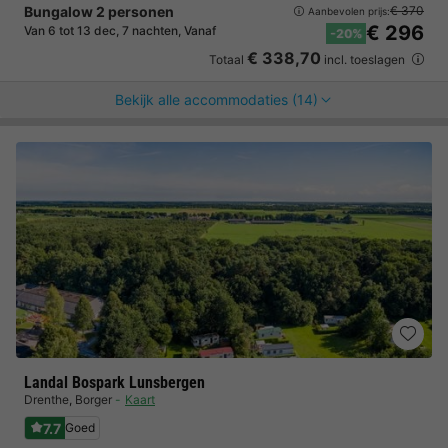
Bungalow 2 personen
€ 370
Aanbevolen prijs:
€ 296
Van 6 tot 13 dec, 7 nachten, Vanaf
-20%
€ 338,70
Totaal
incl. toeslagen
Bekijk alle accommodaties (14)
Landal Bospark Lunsbergen
Drenthe
,
Borger
Kaart
7.7
Goed