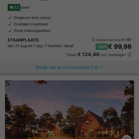
7.7
Goed
Omgeven door natuur
Overdekt zwembad
Grote indoorspeeltuin
STAANPLAATS
€ 147
Aanbevolen prijs:
€ 99,96
Van 31 aug tot 7 sep, 7 nachten, Vanaf
-32%
€ 124,46
Totaal
incl. toeslagen
Bekijk alle accommodaties (14)