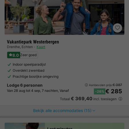
Vakantiepark Westerbergen
Drenthe
,
Echten
Kaart
8.0
Zeer goed
Indoor speelparadijs!
Overdekt zwembad
Prachtige bosrijke omgeving
Lodge 6 personen
€ 387
Aanbevolen prijs:
€ 285
Van 28 aug tot 4 sep, 7 nachten, Vanaf
-26%
€ 369,40
Totaal
incl. toeslagen
Bekijk alle accommodaties (15)
Last minutes