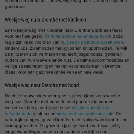
comfort en vermaak is een weekje weg naar Drenthe altijd een
goed idee.
Weekje weg naar Drenthe met kinderen
Een weekje weg met kinderen naar Drenthe wordt een feest
voor het hele gezin.
Kindvriendelijke vakantieparken
in deze
regio zijn vaak voorzien van
huisjes bij de indoor speeltuinen
,
kinderclubs, zwembaden met glijbanen en sportvelden. Terwijl
de kinderen zich vermaken met leeftijdsgenootjes, genieten
ouders van hun welverdiende rust. De ruime accommodaties en
veilige speelomgevingen maken vakantieparken in Drenthe
ideaal voor een gezinsvakantie van een hele week.
Weekje weg naar Drenthe met hond
Neem je trouwe viervoeter gezellig mee tijdens een weekje
weg naar Drenthe met hond. In veel parken zijn honden
welkom en kun je verblijven in het
huisdiervriendelijke
vakantiepark
, vaak in een
huisje met een omheinde tuin
. De
natuurlijke omgeving van Drenthe biedt volop wandelroutes en
losloopgebieden. Zo genieten jij én je hond van frisse lucht,
lange wandelingen en een ontspannen verblijf in een