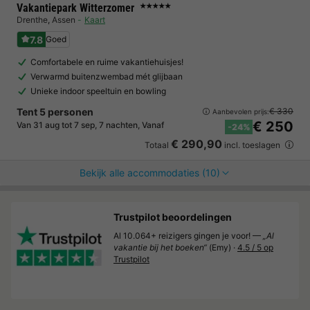
Vakantiepark Witterzomer
★★★★★
Drenthe
,
Assen
Kaart
7.8
Goed
Comfortabele en ruime vakantiehuisjes!
Verwarmd buitenzwembad mét glijbaan
Unieke indoor speeltuin en bowling
Tent 5 personen
€ 330
Aanbevolen prijs:
€ 250
Van 31 aug tot 7 sep, 7 nachten, Vanaf
-24%
€ 290,90
Totaal
incl. toeslagen
Bekijk alle accommodaties (10)
Trustpilot beoordelingen
Al 10.064+ reizigers gingen je voor! —
„Al
vakantie bij het boeken“
(Emy) ·
4.5 / 5 op
Trustpilot