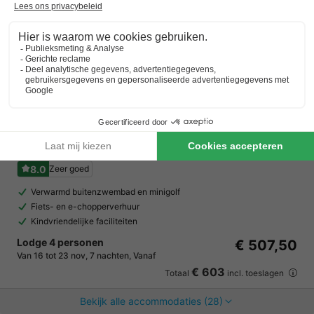
Vakantiepark De Wiltzangh
Drenthe
,
Ruinen
Kaart
8.0
Zeer goed
Verwarmd buitenzwembad en minigolf
Fiets- en e-chopperverhuur
Kindvriendelijke faciliteiten
Lodge 4 personen
€ 507,50
Van 16 tot 23 nov, 7 nachten, Vanaf
€ 603
Totaal
incl. toeslagen
Bekijk alle accommodaties (28)