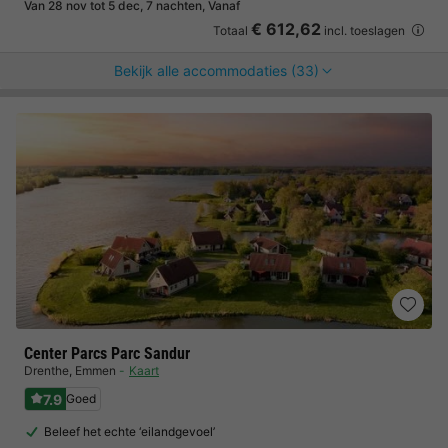
Van 28 nov tot 5 dec, 7 nachten, Vanaf
€ 612,62
Totaal
incl. toeslagen
Bekijk alle accommodaties (33)
Center Parcs Parc Sandur
Drenthe
,
Emmen
Kaart
7.9
Goed
Beleef het echte ‘eilandgevoel’