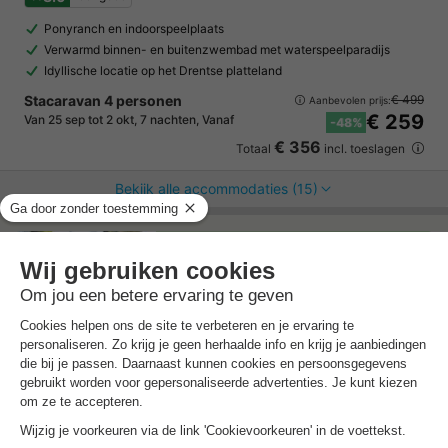
Ponyranch en indoorspeelplaats
Verwarmd binnen- en buitenzwembad met waterspeelparadijs
Idyllische locatie op het Drentse platteland
Stacaravan 4 personen
€ 499
Aanbevolen prijs:
€ 259
Van 25 sep tot 2 okt, 7 nachten, Vanaf
-48%
€ 356
Totaal
incl. toeslagen
Bekijk alle accommodaties (15)
7 nachten onder de €500!
Boek nu een voordelige zomervakantie &
profiteer aan het zwembad!
Ontdek meer