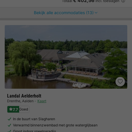
€ 402,56
Totaal
incl. toeslagen
Bekijk alle accommodaties (13)
Landal Aelderholt
Drenthe
,
Aalden
Kaart
7.7
Goed
In de buurt van Slagharen
Verwarmd binnenzwembad met grote waterglijbaan
Groot indoor speelparadijs