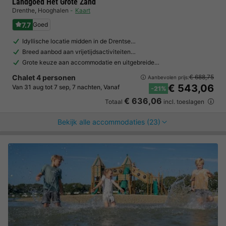
Landgoed Het Grote Zand
Drenthe
,
Hooghalen
Kaart
7.7
Goed
Idyllische locatie midden in de Drentse…
Breed aanbod aan vrijetijdsactiviteiten…
Grote keuze aan accommodatie en uitgebreide…
Chalet 4 personen
€ 688,75
Aanbevolen prijs:
€ 543,06
Van 31 aug tot 7 sep, 7 nachten, Vanaf
-21%
€ 636,06
Totaal
incl. toeslagen
Bekijk alle accommodaties (23)