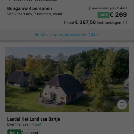
Bungalow 4 personen
€ 449
Aanbevolen prijs:
€ 269
Van 2 tot 9 nov, 7 nachten, Vanaf
-40%
€ 387,56
Totaal
incl. toeslagen
Bekijk alle accommodaties (14)
Landal Het Land van Bartje
Drenthe
,
Ees
Kaart
8.0
Zeer goed