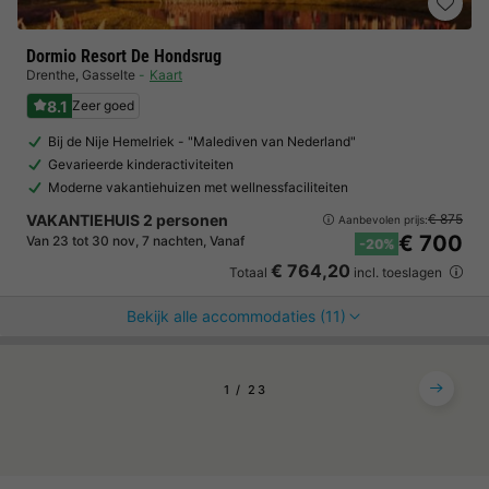
Dormio Resort De Hondsrug
Drenthe
,
Gasselte
Kaart
8.1
Zeer goed
Bij de Nije Hemelriek - "Malediven van Nederland"
Gevarieerde kinderactiviteiten
Moderne vakantiehuizen met wellnessfaciliteiten
VAKANTIEHUIS 2 personen
€ 875
Aanbevolen prijs:
€ 700
Van 23 tot 30 nov, 7 nachten, Vanaf
-20%
€ 764,20
Totaal
incl. toeslagen
Bekijk alle accommodaties (11)
1
2
3