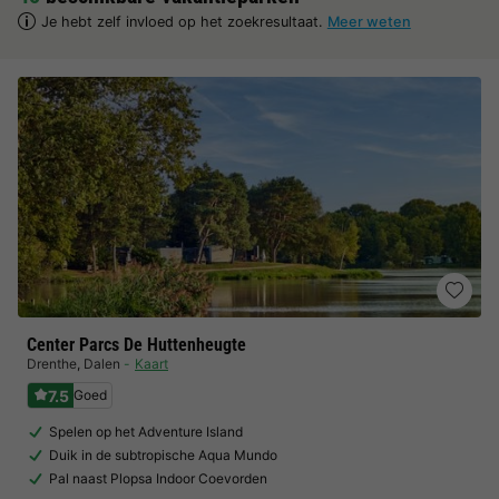
Je hebt zelf invloed op het zoekresultaat.
Meer weten
Center Parcs De Huttenheugte
Drenthe
,
Dalen
Kaart
7.5
Goed
Spelen op het Adventure Island
Duik in de subtropische Aqua Mundo
Pal naast Plopsa Indoor Coevorden