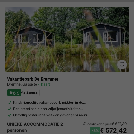
Vakantiepark De Kremmer
Drenthe
,
Gasselte
Kaart
6.9
Voldoende
Kindvriendelijk vakantiepark midden in de…
Een breed scala aan vrijetijdsactiviteiten…
Gezellig restaurant met een gevarieerd menu
UNIEKE ACCOMMODATIE 2
€ 627,30
Aanbevolen prijs:
€ 572,42
personen
-8%