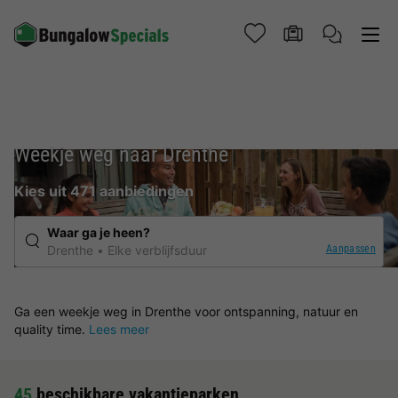
Weekje weg naar Drenthe
Kies uit 471 aanbiedingen
Waar ga je heen?
Aanpassen
Drenthe
Elke verblijfsduur
Ga een weekje weg in Drenthe voor ontspanning, natuur en
quality time.
Lees meer
45
beschikbare vakantieparken