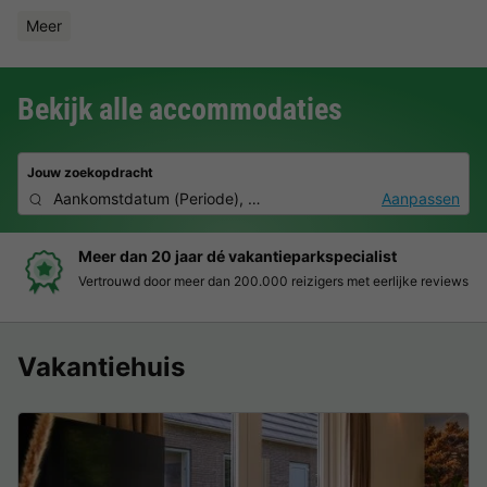
Meer
Bekijk alle accommodaties
Jouw zoekopdracht
Aankomstdatum
(
Periode
),
2 personen, 0 huisdier
Aanpassen
Boek eenvoudig en zonder stress
Duidelijke prijzen, moeiteloos boeken en veilige betaalomgeving
Vakantiehuis