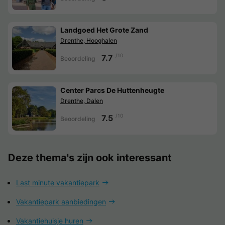
Landgoed Het Grote Zand
Drenthe, Hooghalen
/10
7.7
Beoordeling
Center Parcs De Huttenheugte
Drenthe, Dalen
/10
7.5
Beoordeling
Deze thema's zijn ook interessant
Last minute vakantiepark
Vakantiepark aanbiedingen
Vakantiehuisje huren