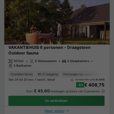
VAKANTIEHUIS 6 personen - Draagsteen
Outdoor Sauna
107m2
6 Volwassenen
3 Slaapkamers
3 Badkamer
Overdekt terras
Wi-Fi toegang
Ontvangst van verminderde mobilite
Van 24 tot 25 nov, 1 nacht, Vanaf
€ 445
Aanbevolen prijs:
€ 408,75
-8%
€ 45,60
Excl.
toeslagen op basis van 2 personen
Zie aanbiedingen
Meer weten