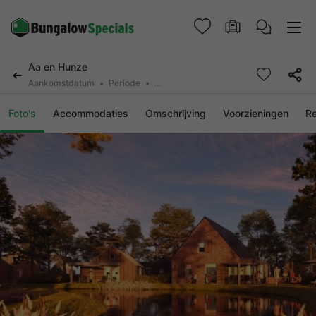
Aa en Hunze
Aankomstdatum
Periode
2 personen, 0 huisdier
Foto's
Accommodaties
Omschrijving
Voorzieningen
R