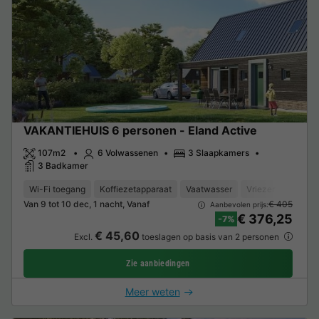
VAKANTIEHUIS 6 personen - Eland Active
107m2
6 Volwassenen
3 Slaapkamers
3 Badkamer
Wi-Fi toegang
Koffiezetapparaat
Vaatwasser
Vriezer
Koelka
Van 9 tot 10 dec, 1 nacht, Vanaf
€ 405
Aanbevolen prijs:
€ 376,25
-7%
€ 45,60
Excl.
toeslagen op basis van 2 personen
Zie aanbiedingen
Meer weten