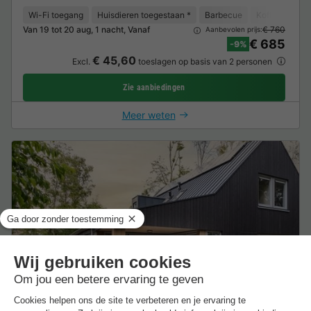
Wi-Fi toegang
Huisdieren toegestaan *
Barbecue
Koffiezetappa
Van 19 tot 20 aug, 1 nacht, Vanaf
€ 760
Aanbevolen prijs:
€ 685
-9%
€ 45,60
Excl.
toeslagen op basis van 2 personen
Zie aanbiedingen
Meer weten
VAKANTIEHUIS 14 personen - De Saale Lifestyle
236m2
14 Volwassenen
7 Slaapkamers
6 Badkamer