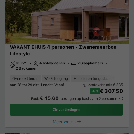
VAKANTIEHUIS 4 personen - Zwanemeerbos
Lifestyle
69m2
4 Volwassenen
2 Slaapkamers
2 Badkamer
Overdekt terras
Wi-Fi toegang
Huisdieren toegestaan *
Barbec
Van 28 tot 29 okt, 1 nacht, Vanaf
€ 335
Aanbevolen prijs:
€ 307,50
-8%
€ 45,60
Excl.
toeslagen op basis van 2 personen
Zie aanbiedingen
Meer weten