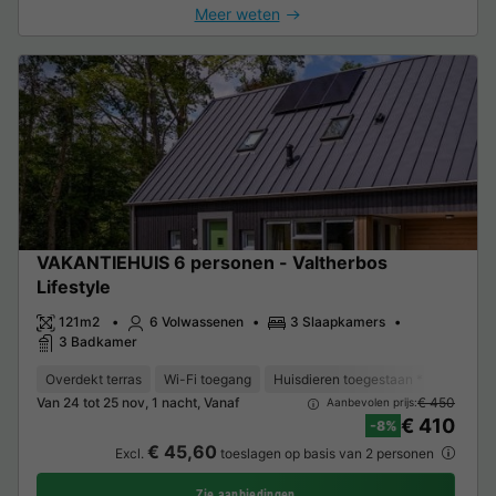
Meer weten
VAKANTIEHUIS 6 personen - Valtherbos
Lifestyle
121m2
6 Volwassenen
3 Slaapkamers
3 Badkamer
Overdekt terras
Wi-Fi toegang
Huisdieren toegestaan *
Ontvang
Van 24 tot 25 nov, 1 nacht, Vanaf
€ 450
Aanbevolen prijs:
€ 410
-8%
€ 45,60
Excl.
toeslagen op basis van 2 personen
Zie aanbiedingen