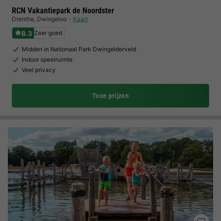
RCN Vakantiepark de Noordster
Drenthe
,
Dwingeloo
Kaart
8.3
Zeer goed
Midden in Nationaal Park Dwingelderveld
Indoor speelruimte
Veel privacy
Toon prijzen