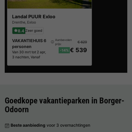
Landal PUUR Exloo
Drenthe
,
Exloo
8.4
Zeer goed
VAKANTIEHUIS 6
Aanbevolen
€ 629
prijs:
personen
€ 539
-14%
Van 30 mrt tot 2 apr,
3 nachten, Vanaf
Goedkope vakantieparken in
Borger-
Odoorn
Beste aanbieding
voor 3 overnachtingen