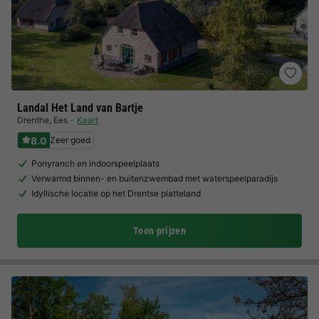
Landal Het Land van Bartje
Drenthe
,
Ees
Kaart
8.0
Zeer goed
Ponyranch en indoorspeelplaats
Verwarmd binnen- en buitenzwembad met waterspeelparadijs
Idyllische locatie op het Drentse platteland
Toon prijzen