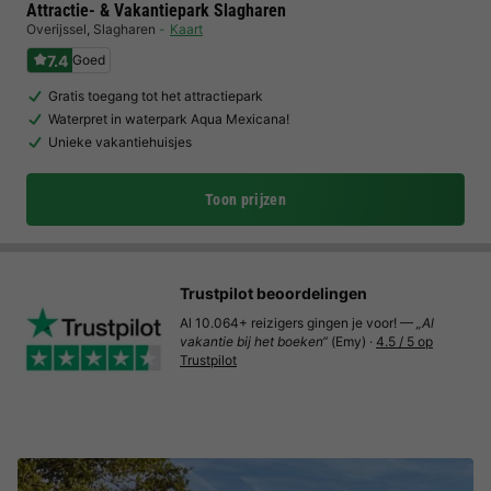
Attractie- & Vakantiepark Slagharen
Overijssel
,
Slagharen
Kaart
7.4
Goed
Gratis toegang tot het attractiepark
Waterpret in waterpark Aqua Mexicana!
Unieke vakantiehuisjes
Toon prijzen
Trustpilot beoordelingen
Al 10.064+ reizigers gingen je voor! —
„Al
vakantie bij het boeken“
(Emy) ·
4.5 / 5 op
Trustpilot