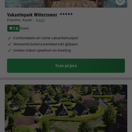
Vakantiepark Witterzomer
★★★★★
Drenthe
,
Assen
Kaart
7.8
Goed
Comfortabele en ruime vakantiehuisjes!
Verwarmd buitenzwembad mét glijbaan
Unieke indoor speeltuin en bowling
Toon prijzen