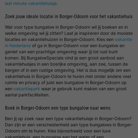
last minute vakantiehuisje
.
Zoek jouw ideale locatie in Borger-Odoorn voor het vakantiehuis
Wat voor type bungalow in Borger-Odoorn wil jij boeken en in
welke omgeving wil jij zitten? Laat je inspireren door de mooiste
locaties en vakantiehuizen in Borger-Odoorn. Kies een
vakantie
in Nederland
of ga in Borger-Odoorn voor een bungalow en
geniet van een prachtige omgeving waar jij tot rust kunt
komen. Bij BungalowSpecials vind je een groot aanbod aan
vakantiehuisjes in een bosrijke omgeving, aan zee, tussen de
bergen of in een rustige omgeving. Het is dus mogelijk om een
vakantiehuis in Borger-Odoorn te huren met onder andere veel
ruimte en privacy of juist een bungalow in Borger-Odoorn op
een
vakantiepark
waar je gebruik kunt maken van een groot
aantal parkfaciliteiten.
Boek in Borger-Odoorn een type bungalow naar wens
Ben jij op zoek naar een type vakantiehuisje in Borger-Odoorn?
Dan zijn er een verscheidenheid aan type bungalows in Borger-
Odoorn om te huren. Kies bijvoorbeeld voor een luxe
vakantiehuis, een bungalow aan het water of een