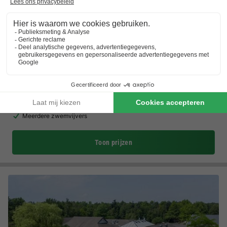
Molecaten Park Kuierpad
Drenthe
,
Wezuperbrug
Kaart
7.9
Goed
Klimpark
Wildwaterglijbaan
Meerdere zwemvijvers
Toon prijzen