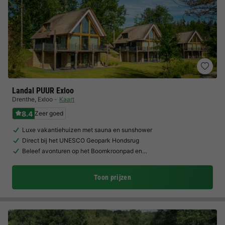
Landal PUUR Exloo
Drenthe
,
Exloo
Kaart
8.4
Zeer goed
Luxe vakantiehuizen met sauna en sunshower
Direct bij het UNESCO Geopark Hondsrug
Beleef avonturen op het Boomkroonpad en…
Toon prijzen