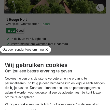
't Hooge Holt
Overijssel
,
Gramsbergen
Kaart
7.4
Goed
In de buurt van Slagharen
Verwarmd buitenzwembad met kinderbad
Mooi overdekt speelparadijs!
Toon prijzen