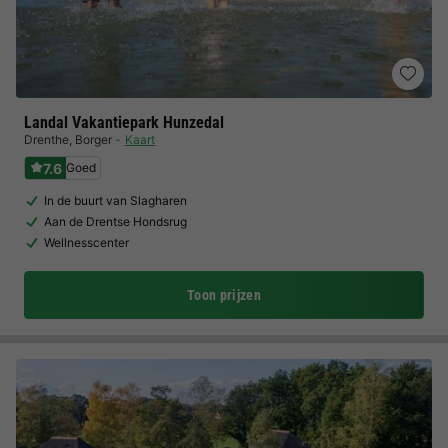
Landal Vakantiepark Hunzedal
Drenthe
,
Borger
Kaart
7.6
Goed
In de buurt van Slagharen
Aan de Drentse Hondsrug
Wellnesscenter
Toon prijzen