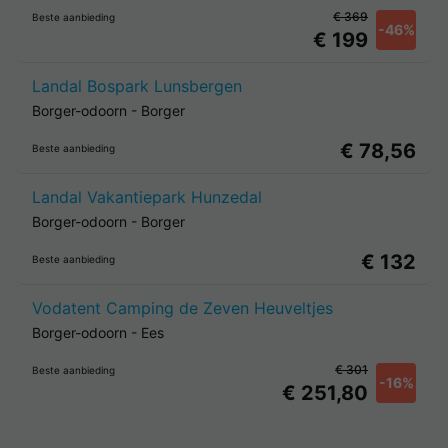
€ 369
Beste aanbieding
-46%
€ 199
Landal Bospark Lunsbergen
Borger-odoorn
-
Borger
€ 78,56
Beste aanbieding
Landal Vakantiepark Hunzedal
Borger-odoorn
-
Borger
€ 132
Beste aanbieding
Vodatent Camping de Zeven Heuveltjes
Borger-odoorn
-
Ees
€ 301
Beste aanbieding
-16%
€ 251,80