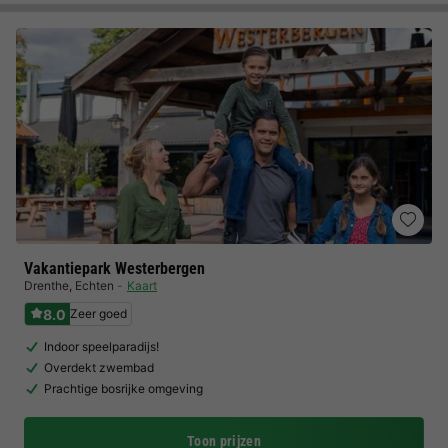
Vakantiepark Westerbergen
Drenthe
,
Echten
Kaart
8.0
Zeer goed
Indoor speelparadijs!
Overdekt zwembad
Prachtige bosrijke omgeving
Toon prijzen