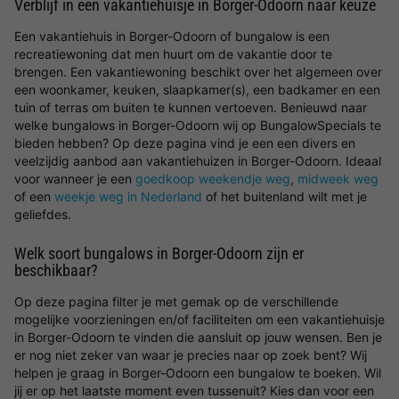
Verblijf in een vakantiehuisje in Borger-Odoorn naar keuze
Een vakantiehuis in Borger-Odoorn of bungalow is een
recreatiewoning dat men huurt om de vakantie door te
brengen. Een vakantiewoning beschikt over het algemeen over
een woonkamer, keuken, slaapkamer(s), een badkamer en een
tuin of terras om buiten te kunnen vertoeven. Benieuwd naar
welke bungalows in Borger-Odoorn wij op BungalowSpecials te
bieden hebben? Op deze pagina vind je een een divers en
veelzijdig aanbod aan vakantiehuizen in Borger-Odoorn. Ideaal
voor wanneer je een
goedkoop weekendje weg
,
midweek weg
of een
weekje weg in Nederland
of het buitenland wilt met je
geliefdes.
Welk soort bungalows in Borger-Odoorn zijn er
beschikbaar?
Op deze pagina filter je met gemak op de verschillende
mogelijke voorzieningen en/of faciliteiten om een vakantiehuisje
in Borger-Odoorn te vinden die aansluit op jouw wensen. Ben je
er nog niet zeker van waar je precies naar op zoek bent? Wij
helpen je graag in Borger-Odoorn een bungalow te boeken. Wil
jij er op het laatste moment even tussenuit? Kies dan voor een