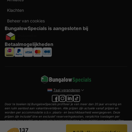
Klachten
Beheer van cookies
BungalowSpecials is aangesloten bij
Betaalmogelijkheden
Taal veranderen
Door te boeken bij BungalowSpecials profiteer je van meer dan 20 jaar ervaring en
een ruim aanbod aan vakantieverblijven. Alle prijzen zijn actuele vanaf prijzen en
worden per accommodatie o.b.v. plaats- en beschikbaarheid weergegeven. Deze
prijzen zijn inclusief btw en exclusief reserveringskosten, verplichte toeslagen per
persoon (per nacht) en eventuele toeristenbelasting. Door middel van cookies willen
wij je zo goed mogelijk van dienst zijn.
€ 137