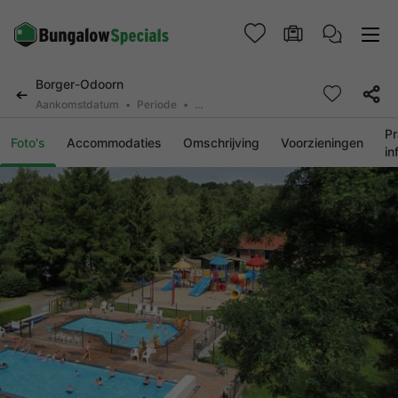
Borger-Odoorn
Aankomstdatum
Periode
2 personen, 0 huisdier
Pr
Foto's
Accommodaties
Omschrijving
Voorzieningen
in