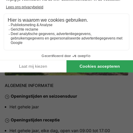
Speel de video af
ALGEMENE INFORMATIE
Openingstijden en seizoensduur
Het gehele jaar
Openingstijden receptie
Het gehele jaar, elke dag, open van 09:00 tot 17:00