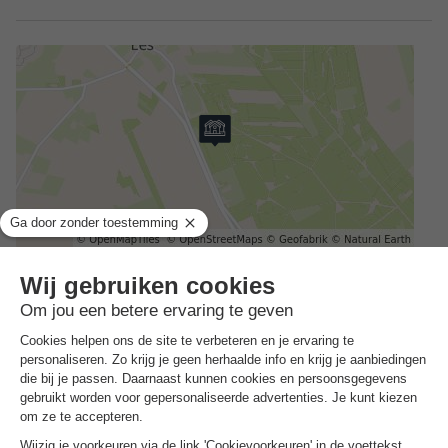
Adres
Odoornerstraat 25 - 9536 PG Ees, Nederland
Hoe kom je er?
Busstation Osdoornerstraat
0,5km