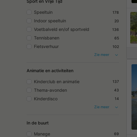
Sport en Vrije Tijd
Speeltuin
178
Indoor speeltuin
20
Voetbalveld en/of sportveld
136
Tennisbanen
65
Fietsverhuur
102
Zie meer
Animatie en activiteiten
Kinderclub en animatie
137
Thema-avonden
43
Kinderdisco
14
Zie meer
In de buurt
Manege
69