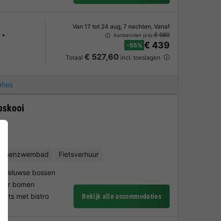
Van 17 tot 24 aug, 7 nachten, Vanaf
€ 989
Aanbevolen prijs:
€ 439
-55%
€ 527,60
Totaal
incl. toeslagen
ties
pskooi
binnenzwembad
Fietsverhuur
de Veluwse bossen
 door bomen
ats met bistro
Bekijk alle accommodaties