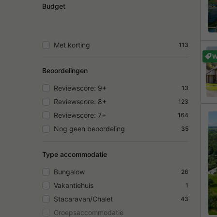
Budget
Met korting
113
W
Beoordelingen
Reviewscore: 9+
13
Reviewscore: 8+
123
Reviewscore: 7+
164
Nog geen beoordeling
35
Type accommodatie
Bungalow
26
Vakantiehuis
1
Stacaravan/Chalet
43
Groepsaccommodatie