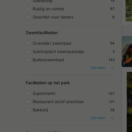
Goedkoop
14
Rustig en ruimte
87
Geschikt voor tieners
8
Zwemfaciliteiten
Overdekt zwembad
54
Subtropisch zwemparadijs
2
Buitenzwembad
142
Zie meer
Faciliteiten op het park
Supermarkt
137
Restaurant en/of snackbar
171
Bakkerij
78
Zie meer