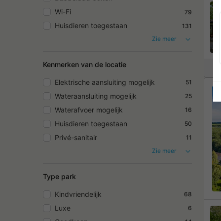
Wi-Fi
79
Huisdieren toegestaan
131
Zie meer
Kenmerken van de locatie
Elektrische aansluiting mogelijk
51
Wateraansluiting mogelijk
25
Waterafvoer mogelijk
16
Huisdieren toegestaan
50
Privé-sanitair
11
Zie meer
Type park
Kindvriendelijk
68
Luxe
6