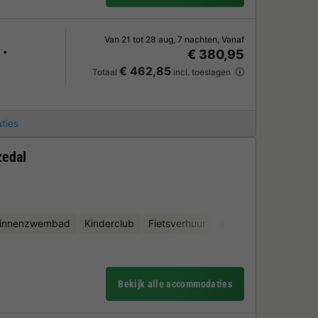
Van 21 tot 28 aug, 7 nachten, Vanaf
€ 380,95
€ 462,85
Totaal
incl. toeslagen
ties
zedal
binnenzwembad
Kinderclub
Fietsverhuur
Waterattracties
Mi
Bekijk alle accommodaties