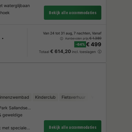
 waterglijbaan
iehoek
Bekijk alle accommodaties
Van 24 tot 31 aug, 7 nachten, Vanaf
€ 1.389
Aanbevolen prijs:
€ 499
-64%
€ 614,20
Totaal
incl. toeslagen
binnenzwembad
Kinderclub
Fietsverhuur
Waterattracties
Mi
l Park Sallandse…
 geweldige
Bekijk alle accommodaties
k met speciale…