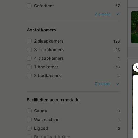
Safaritent
67
Zie meer
Aantal kamers
2 slaapkamers
123
3 slaapkamers
26
4 slaapkamers
1
1 badkamer
76
2 badkamers
4
Zie meer
Faciliteiten accommodatie
Sauna
3
Wasmachine
1
Ligbad
5
Bubbelbad buiten