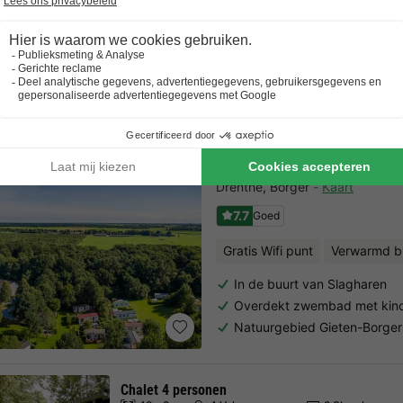
Chalet 6 personen
54m2
6 Volwassenen
3 Slaapkamers
1 Badkamer
Bekijk alle accommoda
Landal Bospark Lunsberg
Drenthe
,
Borger
Kaart
7.7
Goed
Gratis Wifi punt
Verwarmd 
In de buurt van Slagharen
Overdekt zwembad met kin
Natuurgebied Gieten-Borger
Chalet 4 personen