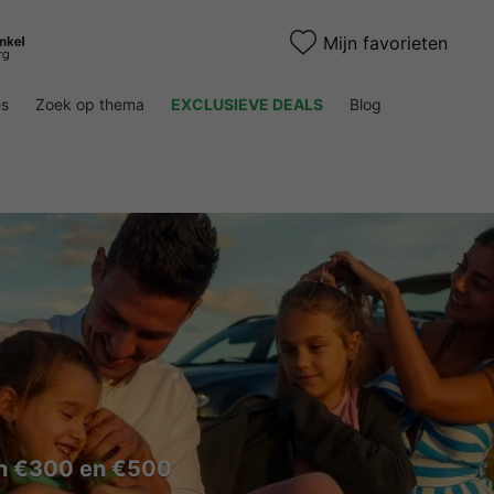
Mijn favorieten
es
Zoek op thema
EXCLUSIEVE DEALS
Blog
en €300 en €500