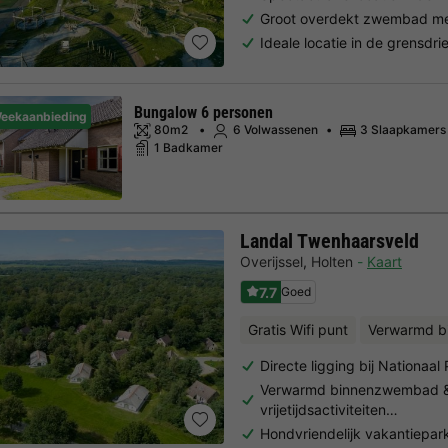
Groot overdekt zwembad met
Ideale locatie in de grensdr
Bungalow 6 personen
eekaanbieding
80m2
6 Volwassenen
3 Slaapkamers
1 Badkamer
Landal Twenhaarsveld
Overijssel
,
Holten
Kaart
7.7
Goed
Gratis Wifi punt
Verwarmd 
Directe ligging bij Nationaa
Verwarmd binnenzwembad &
vrijetijdsactiviteiten…
Hondvriendelijk vakantiepar