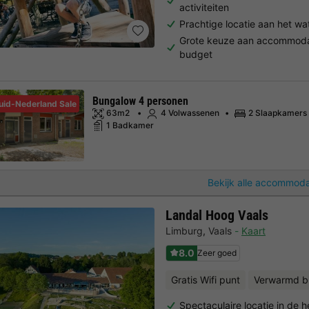
activiteiten
Prachtige locatie aan het w
Grote keuze aan accommodat
budget
Bungalow 4 personen
uid-Nederland Sale
63m2
4 Volwassenen
2 Slaapkamers
1 Badkamer
Bekijk alle accommoda
Landal Hoog Vaals
Limburg
,
Vaals
Kaart
8.0
Zeer goed
Gratis Wifi punt
Verwarmd 
Spectaculaire locatie in de 