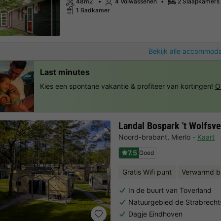
48m2
4 Volwassenen
2 Slaapkamers
1 Badkamer
Bekijk alle accommoda
Last minutes
Kies een spontane vakantie & profiteer van kortingen!
O
Landal Bospark 't Wolfsv
Noord-brabant
,
Mierlo
Kaart
7.5
Goed
Gratis Wifi punt
Verwarmd 
In de buurt van Toverland
Natuurgebied de Strabrecht
Dagje Eindhoven