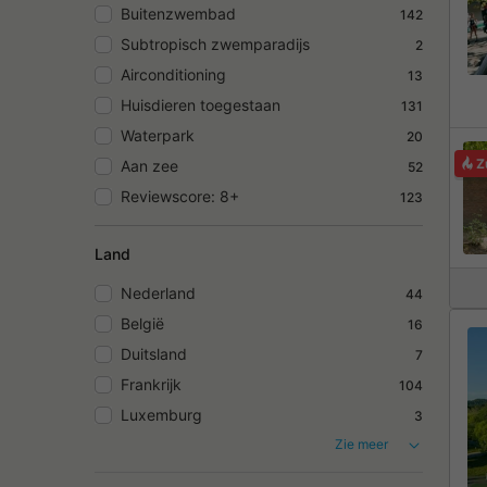
Buitenzwembad
142
Subtropisch zwemparadijs
2
Airconditioning
13
Huisdieren toegestaan
131
Waterpark
20
Z
Aan zee
52
Reviewscore: 8+
123
Land
Nederland
44
België
16
Duitsland
7
Frankrijk
104
Luxemburg
3
Zie meer