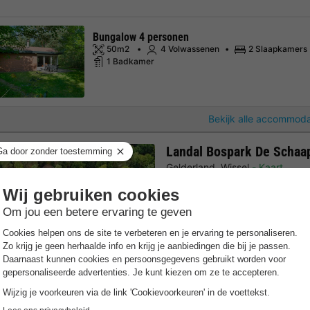
Bungalow 4 personen
50m2
4 Volwassenen
2 Slaapkamers
1 Badkamer
Bekijk alle accommoda
Landal Bospark De Schaa
Gelderland
,
Wissel
Kaart
7.3
Goed
Gratis Wifi punt
Verwarmd 
Perfecte locatie midden in 
Rustig, autovrij en omringd
Binnenzwembad en binnenpla