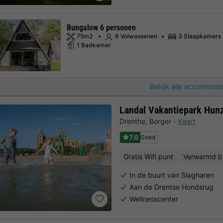
Bungalow 6 personen
75m2
6 Volwassenen
3 Slaapkamers
1 Badkamer
Bekijk alle accommoda
Landal Vakantiepark Hun
Drenthe
,
Borger
Kaart
7.6
Goed
Gratis Wifi punt
Verwarmd 
In de buurt van Slagharen
Aan de Drentse Hondsrug
Wellnesscenter