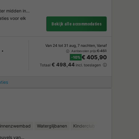
ater midden in…
ies voor elk
Bekijk alle accommodaties
Van 24 tot 31 aug, 7 nachten, Vanaf
€ 451
Aanbevolen prijs:
€ 405,90
-10%
€ 498,44
Totaal
incl. toeslagen
ties
binnenzwembad
Waterglijbanen
Kinderclub
Fietsverhuur
heuvels van…