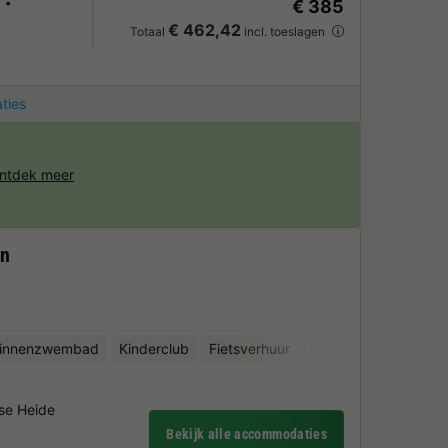
€ 385
€ 462,42
Totaal
incl. toeslagen
ties
ntdek meer
en
binnenzwembad
Kinderclub
Fietsverhuur
Waterattracties
Mi
se Heide
Bekijk alle accommodaties