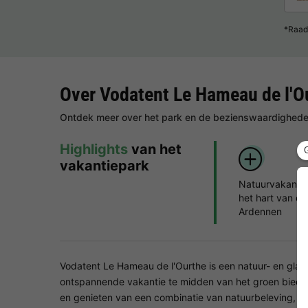
*Raad
Over Vodatent Le Hameau de l'O
Ontdek meer over het park en de bezienswaardigheden
Highlights
van het
vakantiepark
Natuurvakantie
het hart van de
Ardennen
Vodatent Le Hameau de l'Ourthe is een natuur- en glam
ontspannende vakantie te midden van het groen biedt. H
en genieten van een combinatie van natuurbeleving, rust