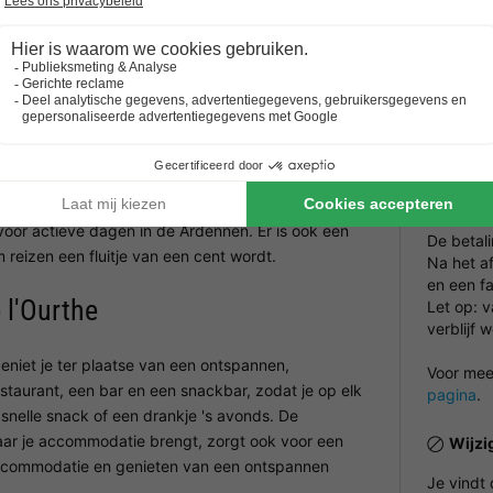
Prakt
Ourthe
Laadpu
kantie in de buitenlucht en biedt je aangename
Recept
n onder andere comfortabele glampingaccommodaties
Horeca
NRA (v
iensten op het terrein zoals een receptie,
antrekkelijk voor gezinnen, waar kinderen zich kunnen
Betal
datie. De natuurlijke ligging nodigt uit tot fiets- en
voor actieve dagen in de Ardennen. Er is ook een
De betal
reizen een fluitje van een cent wordt.
Na het a
en een fa
 l'Ourthe
Let op: 
verblijf 
geniet je ter plaatse van een ontspannen,
Voor meer
staurant, een bar en een snackbar, zodat je op elk
pagina
.
snelle snack of een drankje 's avonds. De
aar je accommodatie brengt, zorgt ook voor een
Wijzi
 accommodatie en genieten van een ontspannen
Je vindt