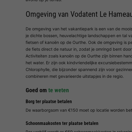
Omgeving van Vodatent Le Hameau 
De omgeving van het vakantiepark is een van de moois
je dichte bossen, heuvelachtige landschappen en tal v
fietsen of kanoën op de Ourthe. Ook de omgeving is per
de fiets direct de natuur in, zodat je omringd bent do
Activiteiten zoals kanoën op de Ourthe zijn binnen ha
het water. Er zijn ook kindvriendelijke excursiebestem
Chlorophylle, die bijzonder spannend zijn voor gezinnen.
combineren met gevarieerde uitstapjes in de regio.
Goed om
te weten
Borg ter plaatse betalen
De waarborgsom van €150 moet op locatie worden bet
Schoonmaakosten ter plaatse betalen
Per verblijf wordt er €69 schoonmaakkosten in rekeni