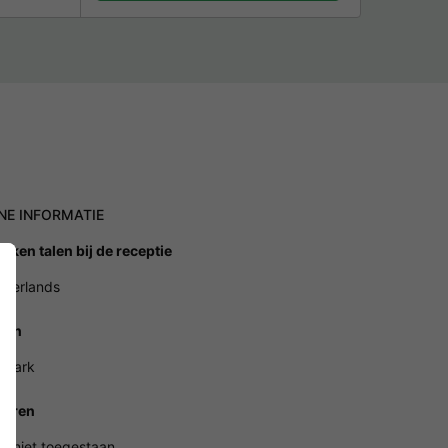
NE INFORMATIE
oken talen bij de receptie
ederlands
ren
 park
ieren
n niet toegestaan.