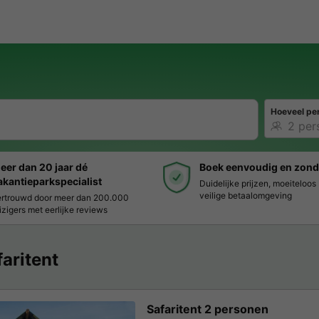
Hoeveel pe
eer dan 20 jaar dé
Boek eenvoudig en zond
akantieparkspecialist
Duidelijke prijzen, moeiteloo
veilige betaalomgeving
rtrouwd door meer dan 200.000
izigers met eerlijke reviews
faritent
Safaritent 2 personen