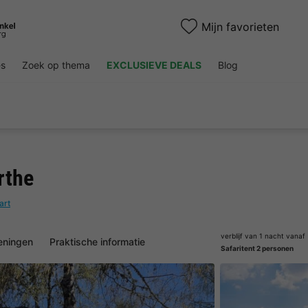
Mijn favorieten
es
Zoek op thema
EXCLUSIEVE DEALS
Blog
rthe
art
verblijf van 1 nacht vanaf
eningen
Praktische informatie
Safaritent 2 personen