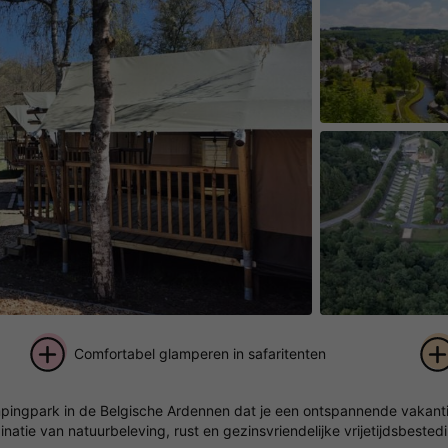
Comfortabel glamperen in safaritenten
+ 16
pingpark in de Belgische Ardennen dat je een ontspannende vakantie 
foto's
atie van natuurbeleving, rust en gezinsvriendelijke vrijetijdsbestedi