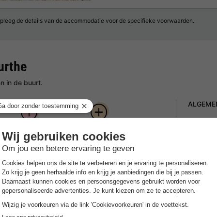
pleeg de details van de accommodatie voor de specifieke voorwaarden.
urthe
 in de buurt.
ALGEME
Gespr
 in
Comfortabel
Gevarieerde
Frans, N
glamperen in
excursiebestemmingen
safaritenten
in de buurt
Parke
Op het
pingpark in de Belgische Ardennen dat je een
ier kun je verblijven in comfortabele safaritenten
Huisd
 en gezinsvriendelijke vrijetijdsbesteding, ideaal
Huisdiere