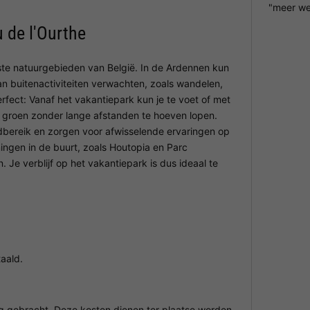
"meer we
de l'Ourthe
te natuurgebieden van België. In de Ardennen kun
an buitenactiviteiten verwachten, zoals wandelen,
fect: Vanaf het vakantiepark kun je te voet of met
or groen zonder lange afstanden te hoeven lopen.
ndbereik en zorgen voor afwisselende ervaringen op
mingen in de buurt, zoals Houtopia en Parc
 Je verblijf op het vakantiepark is dus ideaal te
aald.
ng gebracht. Deze kosten dienen ter plaatse worden