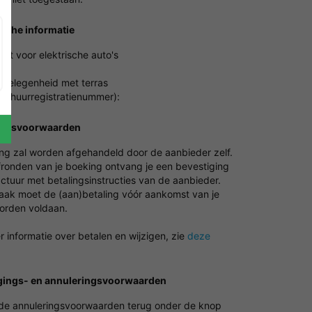
ische informatie
nt voor elektrische auto's
ie
gelegenheid met terras
erhuurregistratienummer):
ingsvoorwaarden
ing zal worden afgehandeld door de aanbieder zelf.
fronden van je boeking ontvang je een bevestiging
ctuur met betalingsinstructies van de aanbieder.
vaak moet de (aan)betaling vóór aankomst van je
worden voldaan.
 informatie over betalen en wijzigen, zie
deze
gings- en annuleringsvoorwaarden
 de annuleringsvoorwaarden terug onder de knop