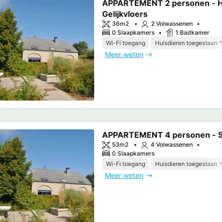
APPARTEMENT 2 personen - 
Gelijkvloers
36m2
2 Volwassenen
0 Slaapkamers
1 Badkamer
Wi-Fi toegang
Huisdieren toegestaan *
Meer weten
APPARTEMENT 4 personen - Si
53m2
4 Volwassenen
0 Slaapkamers
Wi-Fi toegang
Huisdieren toegestaan *
Meer weten