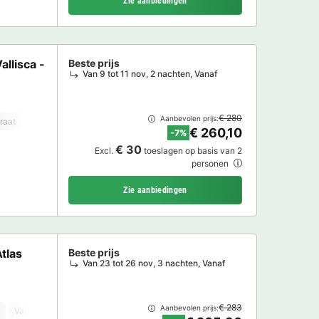
Zie aanbiedingen
llisca -
Beste prijs
Van 9 tot 11 nov, 2 nachten, Vanaf
€ 280
Aanbevolen prijs:
raat
Vaatwasser
Vriezer
Koelkast
Tuinmeubelen
Magnetron
O
€ 260,10
-7%
€ 30
Excl.
toeslagen op basis van 2
personen
Zie aanbiedingen
tlas
Beste prijs
Van 23 tot 26 nov, 3 nachten, Vanaf
€ 283
Aanbevolen prijs:
Vaatwasser
Vriezer
Koelkast
Tuinmeubelen
TV