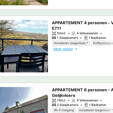
APPARTEMENT 4 personen - Va
E711
53m2
4 Volwassenen
1 Slaapkamers
1 Badkamer
Huisdieren toegestaan *
Koffiezetappa
Meer weten
APPARTEMENT 6 personen - A
Gelijkvloers
76m2
6 Volwassenen
2 Slaapkamers
1 Badkamer
Wi-Fi toegang
Huisdieren toegestaan *