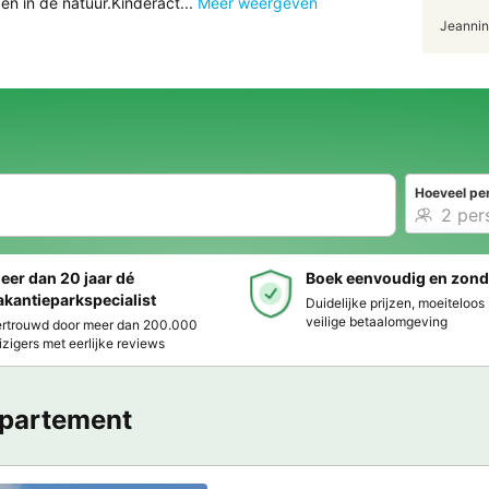
en in de natuur.Kinderact...
Meer weergeven
Jeannin
Hoeveel pe
eer dan 20 jaar dé
Boek eenvoudig en zond
akantieparkspecialist
Duidelijke prijzen, moeiteloo
veilige betaalomgeving
rtrouwd door meer dan 200.000
izigers met eerlijke reviews
partement