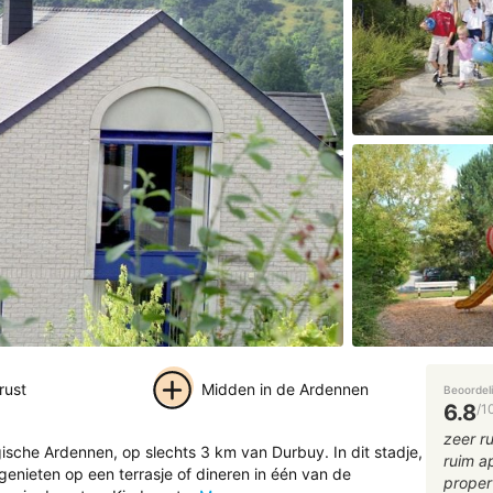
rust
Midden in de Ardennen
Beoordel
6.8
/1
+ 17
zeer ru
ische Ardennen, op slechts 3 km van Durbuy. In dit stadje,
ruim a
foto's
 genieten op een terrasje of dineren in één van de
proper