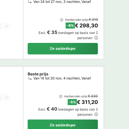
Van 24 tot 27 nov, 3 nachten, Vanaf
€ 319
Aanbevolen prijs:
€ 298,30
-6%
Koffiezetapparaat
Vaatwasser
Vriezer
Koelkast
Tuinmeubelen
€ 35
Excl.
toeslagen op basis van 2
personen
Zie aanbiedingen
Beste prijs
Van 16 tot 20 nov, 4 nachten, Vanaf
€ 330
Aanbevolen prijs:
Koffiezetapparaat
Vaatwasser
Vriezer
Koelkast
Tuinmeubelen
€ 311,20
-5%
€ 40
Excl.
toeslagen op basis van 2
personen
Zie aanbiedingen