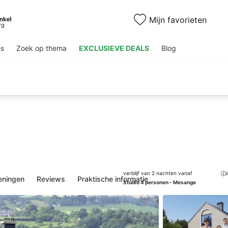
Mijn favorieten
es
Zoek op thema
EXCLUSIEVE DEALS
Blog
n
verblijf van 2 nachten vanaf
eningen
Reviews
Praktische informatie
Studio 4 personen - Mesange