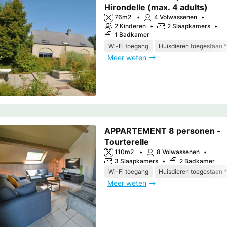
Hirondelle (max. 4 adults)
76m2
4 Volwassenen
2 Kinderen
2 Slaapkamers
1 Badkamer
Wi-Fi toegang
Huisdieren toegestaan *
Meer weten
APPARTEMENT 8 personen -
Tourterelle
110m2
8 Volwassenen
3 Slaapkamers
2 Badkamer
Wi-Fi toegang
Huisdieren toegestaan *
Meer weten