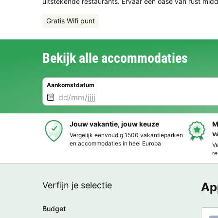
uitstekende restaurants. Ervaar een oase van rust midd
Gratis Wifi punt
Bekijk alle accommodaties
Aankomstdatum
Jouw vakantie, jouw keuze
M
v
Vergelijk eenvoudig 1500 vakantieparken
en accommodaties in heel Europa
Ve
re
Verfijn je selectie
Ap
Budget