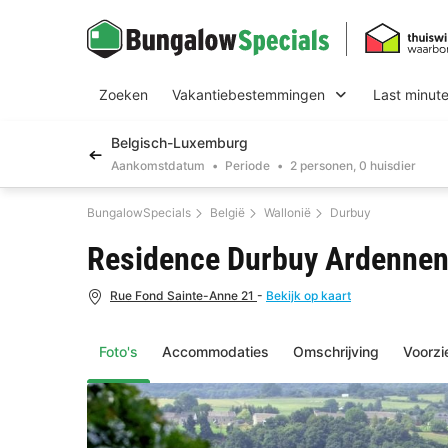
Zoeken
Vakantiebestemmingen
Last minut
Belgisch-Luxemburg
Aankomstdatum
Periode
2 personen, 0 huisdier
BungalowSpecials
België
Wallonië
Durbuy
Residence Durbuy Ardenne
Rue Fond Sainte-Anne 21
-
Bekijk op kaart
Foto's
Accommodaties
Omschrijving
Voorzi