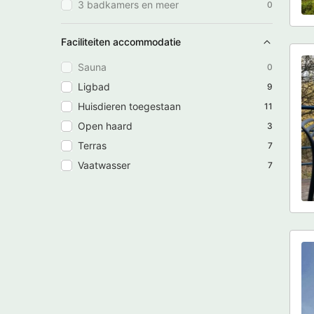
3 badkamers en meer
0
Faciliteiten accommodatie
Sauna
0
Ligbad
9
Huisdieren toegestaan
11
Open haard
3
Terras
7
Vaatwasser
7