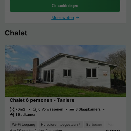
Zie aanbiedingen
Meer weten
Chalet
Chalet 6 personen - Taniere
70m2
6 Volwassenen
3 Slaapkamers
1 Badkamer
Wi-Fi toegang
Huisdieren toegestaan *
Barbecue
Vaatwasser
Van 30 nov tot 2 dec, 2 nachten,