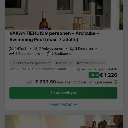
VAKANTIEHUIS 9 personen - Ard'cube -
Swimming Pool (max. 7 adults)
147m2
7 Volwassenen
2 Kinderen
4 Slaapkamers
2 Badkamer
Huisdieren toegestaan *
Barbecue
Koffiezetapparaat
Vaatwass
Van 28 tot 31 aug, 3 nachten, Vanaf
€ 1.470
Aanbevolen prijs:
€ 1.226
-16%
€ 233,50
Excl.
toeslagen op basis van 2 personen
Zie aanbiedingen
Meer weten