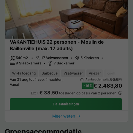
VAKANTIEHUIS 22 personen - Moulin de
Baillonville (max. 17 adults)
540m2
17 Volwassenen
5 Kinderen
9 Slaapkamers
7 Badkamer
Wi-Fi toegang
Barbecue
Vaatwasser
Vriezer
Koelkast
Tui
Van 31 aug tot 4 sep, 4 nachten,
€ 2.971
Aanbevolen prijs:
Vanaf
€ 2.483,80
-16%
€ 38,50
Excl.
toeslagen op basis van 2 personen
Zie aanbiedingen
Meer weten
Groepsaccommodatie