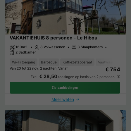
VAKANTIEHUIS 8 personen - Le Hibou
160m2
8 Volwassenen
3 Slaapkamers
2 Badkamer
Wi-Fi toegang
Barbecue
Koffiezetapparaat
Vaatwasser
Vrie
Van 20 tot 22 nov, 2 nachten, Vanaf
€ 754
€ 28,50
Excl.
toeslagen op basis van 2 personen
Zie aanbiedingen
Meer weten