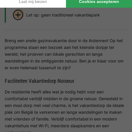
Let op: geen traditioneel vakantiepark
Breng een snelle gezinsvakantie door in de Ardennen! Op het
programma staan een bezoek aan het kleinste dorpje ter
wereld, het proeven van lokale gerechten en lange
wandelingen in de omliggende natuur. Ben je er klaar voor om
er even helemaal tussenuit te zijn?
Faciliteiten Vakantiedorp Noiseux
De residentie heeft alles wat je nodig hebt voor een
comfortabel verblijf midden in de groene natuur. Genesteld in
een mooi dorp met veel charme, is het vakantiedorp de ideale
plek om België te verkennen en lange wandelingen te maken
met vrienden of familie. Verblijf comfortabel in een modern
vakantiehuis met Wi-Fi, meerdere slaapkamers en een