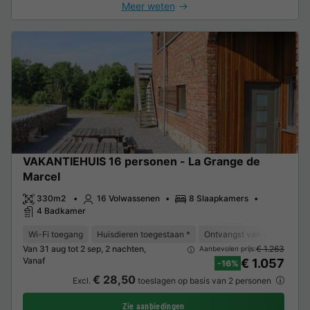
Meer weten
VAKANTIEHUIS 16 personen - La Grange de
Marcel
330m2
16 Volwassenen
8 Slaapkamers
4 Badkamer
Wi-Fi toegang
Huisdieren toegestaan *
Ontvangst van verminderde 
Van 31 aug tot 2 sep, 2 nachten,
€ 1.263
Aanbevolen prijs:
Vanaf
€ 1.057
-16%
€ 28,50
Excl.
toeslagen op basis van 2 personen
Zie aanbiedingen