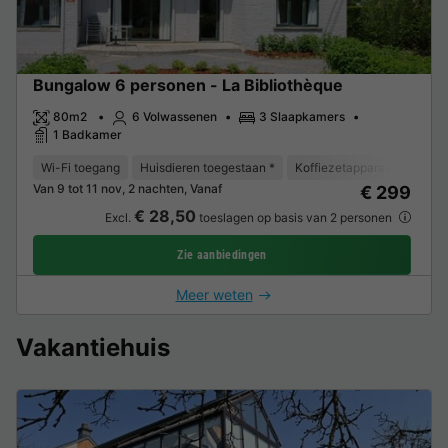
Bungalow 6 personen - La Bibliothèque
80m2
6 Volwassenen
3 Slaapkamers
1 Badkamer
Wi-Fi toegang
Huisdieren toegestaan *
Koffiezetapparaat
Vaat
Van 9 tot 11 nov, 2 nachten, Vanaf
€ 299
€ 28,50
Excl.
toeslagen op basis van 2 personen
Zie aanbiedingen
Meer weten
Vakantiehuis