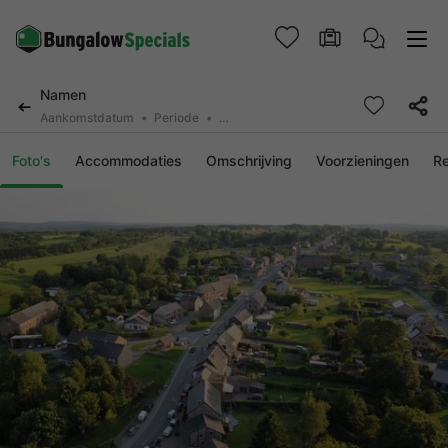
Namen
Aankomstdatum
Periode
2 personen, 0 huisdier
Foto's
Accommodaties
Omschrijving
Voorzieningen
R