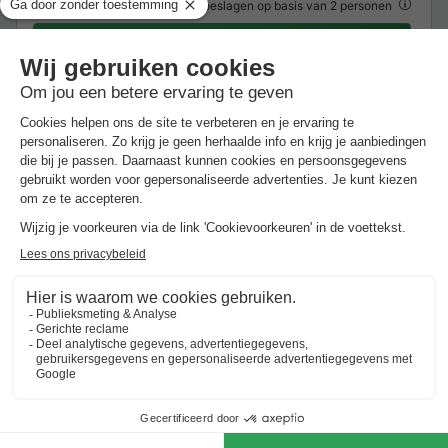
€ 53,50
Excl.
toeslagen op basis van 2 personen
Zie aanbiedingen
Meer weten
*Raadpleeg de details van de accommodatie voor de specifieke
voorwaarden.
Over Vakantiedorp Noiseux
Ontdek meer over het park en de bezienswaardigheden
in de buurt.
Highlights
van het vakantiepark
In het groene hart van de Ardennen
Meerdere vakantiehuizen in Noiseux