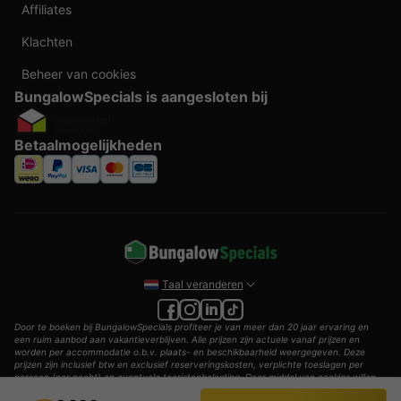
Affiliates
Klachten
Beheer van cookies
BungalowSpecials is aangesloten bij
Betaalmogelijkheden
Taal veranderen
Door te boeken bij BungalowSpecials profiteer je van meer dan 20 jaar ervaring en
een ruim aanbod aan vakantieverblijven. Alle prijzen zijn actuele vanaf prijzen en
worden per accommodatie o.b.v. plaats- en beschikbaarheid weergegeven. Deze
prijzen zijn inclusief btw en exclusief reserveringskosten, verplichte toeslagen per
persoon (per nacht) en eventuele toeristenbelasting. Door middel van cookies willen
wij je zo goed mogelijk van dienst zijn.