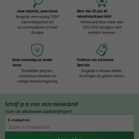
Jouw vakantie, jouw keuze
Meer dan 20 jaar dé
Vergelijk eenvoudig 1500
vakantieparkspecialist
vakantieparken en
Vertrouwd door meer dan
accommodaties in heel
200.000 reizigers met
Europa
eerlijke reviews
Boek eenvoudig en zonder
Profiteer van exclusieve
stress
Specials
Duidelijke prijzen,
Dagelijks nieuwe deals,
moeiteloos boeken en
kortingen en gratis extra's
veilige betaalomgeving
Schrijf je in voor onze nieuwsbrief
voor de allerbeste aanbiedingen!
E-mailadres