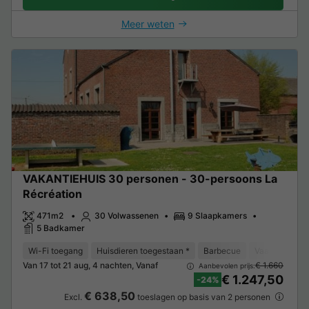
Meer weten
VAKANTIEHUIS 30 personen - 30-persoons La
Récréation
471m2
30 Volwassenen
9 Slaapkamers
5 Badkamer
Wi-Fi toegang
Huisdieren toegestaan *
Barbecue
Vaatwasser
Van 17 tot 21 aug, 4 nachten, Vanaf
€ 1.660
Aanbevolen prijs:
€ 1.247,50
-24%
€ 638,50
Excl.
toeslagen op basis van 2 personen