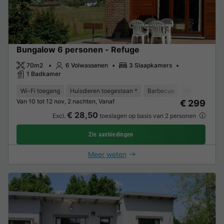
Bungalow 6 personen - Refuge
70m2
6 Volwassenen
3 Slaapkamers
1 Badkamer
Wi-Fi toegang
Huisdieren toegestaan *
Barbecue
Vaatwasser
Van 10 tot 12 nov, 2 nachten, Vanaf
€ 299
€ 28,50
Excl.
toeslagen op basis van 2 personen
Zie aanbiedingen
Meer weten