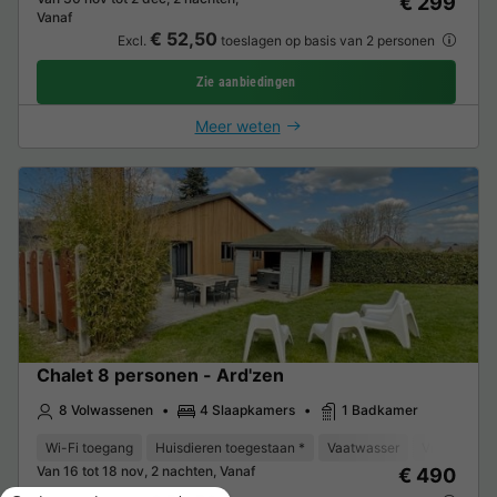
€ 299
Vanaf
€ 52,50
Excl.
toeslagen op basis van 2 personen
Zie aanbiedingen
Meer weten
Chalet 8 personen - Ard'zen
8 Volwassenen
4 Slaapkamers
1 Badkamer
Wi-Fi toegang
Huisdieren toegestaan *
Vaatwasser
Vriezer
K
Van 16 tot 18 nov, 2 nachten, Vanaf
€ 490