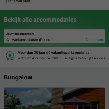
Gratis Wifi punt
Bekijk alle accommodaties
Jouw zoekopdracht
Aankomstdatum
(
Periode
),
2 personen, 0 huisdier
Aanpassen
Boek eenvoudig en zonder stress
Duidelijke prijzen, moeiteloos boeken en veilige betaalomgeving
Bungalow