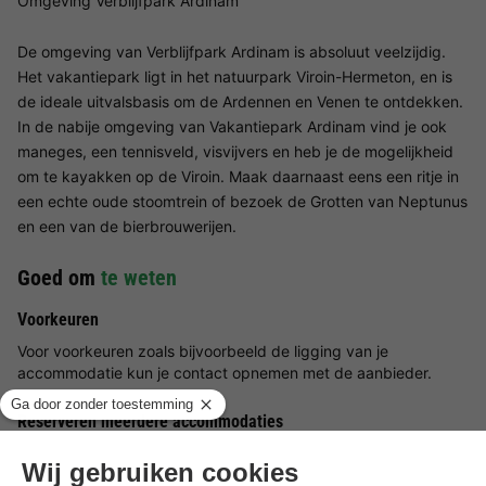
Omgeving Verblijfpark Ardinam
De omgeving van Verblijfpark Ardinam is absoluut veelzijdig.
Het vakantiepark ligt in het natuurpark Viroin-Hermeton, en is
de ideale uitvalsbasis om de Ardennen en Venen te ontdekken.
In de nabije omgeving van Vakantiepark Ardinam vind je ook
maneges, een tennisveld, visvijvers en heb je de mogelijkheid
om te kayakken op de Viroin. Maak daarnaast eens een ritje in
een echte oude stoomtrein of bezoek de Grotten van Neptunus
en een van de bierbrouwerijen.
Goed om
te weten
Voorkeuren
Voor voorkeuren zoals bijvoorbeeld de ligging van je
accommodatie kun je contact opnemen met de aanbieder.
Reserveren meerdere accommodaties
Reserveringen met meerdere accommodaties zijn pas
gegarandeerd wanneer u een factuur vanuit het park ontvangt.