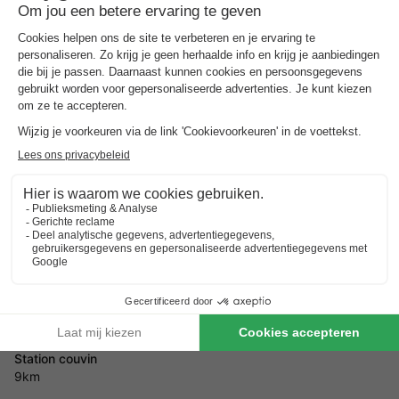
Adres
Try des Baudets 1 - 5670 Olloy-sur-Viroin, België
Hoe kom je er?
Station couvin
9km