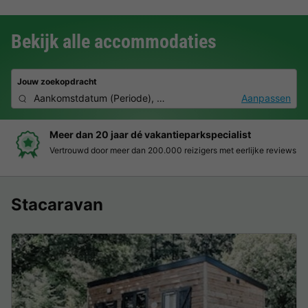
Bekijk alle accommodaties
Jouw zoekopdracht
Aankomstdatum
(
Periode
),
2 personen, 0 huisdier
Aanpassen
parkspecialist
Boek eenvoudig en zonder st
izigers met eerlijke reviews
Duidelijke prijzen, moeiteloos boe
Stacaravan