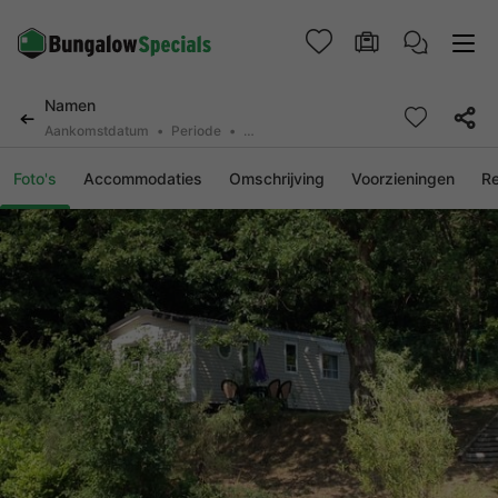
Namen
Aankomstdatum
Periode
2 personen, 0 huisdier
Foto's
Accommodaties
Omschrijving
Voorzieningen
R