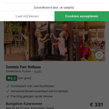
Summio Parc Heihaas
Gelderland
,
Putten
Kaart
8.0
Zeer goed
Familiepark met vele faciliteiten
Verwarmd binnenzwembad met kinderbad
Prachtig gelegen op de Veluwe
Bungalow 4 personen
€ 331
Van 14 tot 17 aug, 3 nachten, Vanaf