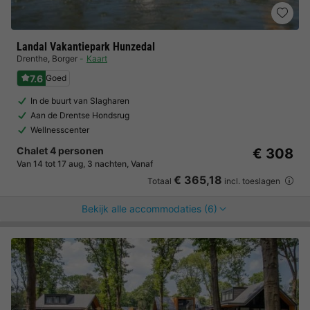
Landal Vakantiepark Hunzedal
Drenthe
,
Borger
Kaart
7.6
Goed
In de buurt van Slagharen
Aan de Drentse Hondsrug
Wellnesscenter
Chalet 4 personen
€ 308
Van 14 tot 17 aug, 3 nachten, Vanaf
€ 365,18
Totaal
incl. toeslagen
Bekijk alle accommodaties (6)