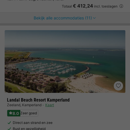
€ 412,24
Totaal
incl. toeslagen
Bekijk alle accommodaties (11)
Landal Beach Resort Kamperland
Zeeland
,
Kamperland
Kaart
8.0
Zeer goed
Direct aan strand en zee
Rust en gezelligheid