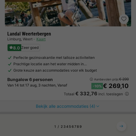
Landal Weerterbergen
Limburg
,
Weert
Kaart
8.0
Zeer goed
Perfecte gezinsvakantie met talloze activiteiten
Prachtige locatie aan het water midden in…
Grote keuze aan accommodaties voor elk budget
Bungalow 6 personen
€ 299
Aanbevolen prijs:
€ 269,10
Van 14 tot 17 aug, 3 nachten, Vanaf
-10%
€ 332,76
Totaal
incl. toeslagen
Bekijk alle accommodaties (4)
1
2
3
4
5
6
7
8
9