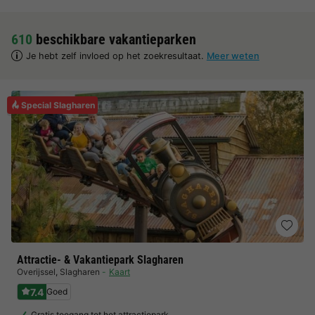
610
beschikbare vakantieparken
Je hebt zelf invloed op het zoekresultaat.
Meer weten
Special Slagharen
Attractie- & Vakantiepark Slagharen
Overijssel
,
Slagharen
Kaart
7.4
Goed
Gratis toegang tot het attractiepark