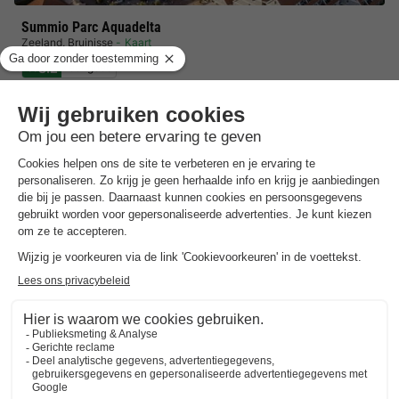
Summio Parc Aquadelta
Zeeland
,
Bruinisse
Kaart
8.2
Zeer goed
Kinderparadijs en binnenspeeltuin!
Overdekt zwembad met waterspeeltuin
Directe ligging aan het Grevelingenmeer
APPARTEMENT 2 personen
€ 362
Aanbevolen prijs:
€ 332,70
Van 14 tot 17 aug, 3 nachten, Vanaf
-8%
€ 415,56
Totaal
incl. toeslagen
Bekijk alle accommodaties (17)
7 nachten onder de €500!
Boek nu een voordelige zomervakantie &
profiteer aan het zwembad!
Ontdek meer