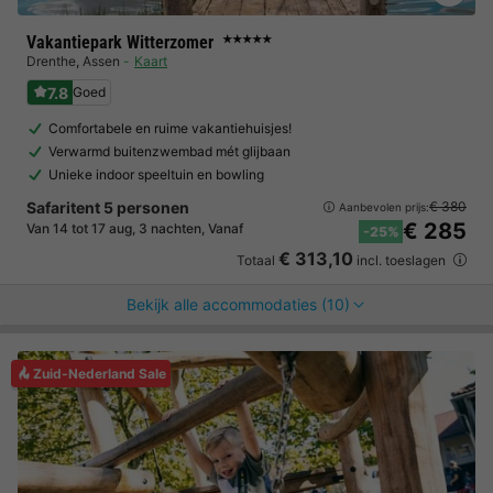
Vakantiepark Witterzomer
★★★★★
Drenthe
,
Assen
Kaart
7.8
Goed
Comfortabele en ruime vakantiehuisjes!
Verwarmd buitenzwembad mét glijbaan
Unieke indoor speeltuin en bowling
Safaritent 5 personen
€ 380
Aanbevolen prijs:
€ 285
Van 14 tot 17 aug, 3 nachten, Vanaf
-25%
€ 313,10
Totaal
incl. toeslagen
Bekijk alle accommodaties (10)
Zuid-Nederland Sale