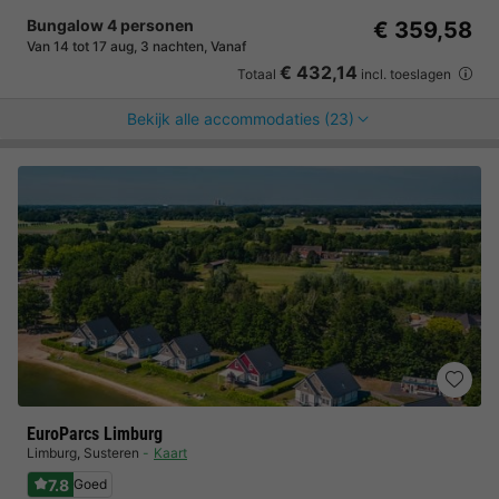
Bungalow 4 personen
€ 359,58
Van 14 tot 17 aug, 3 nachten, Vanaf
€ 432,14
Totaal
incl. toeslagen
Bekijk alle accommodaties (23)
EuroParcs Limburg
Limburg
,
Susteren
Kaart
7.8
Goed