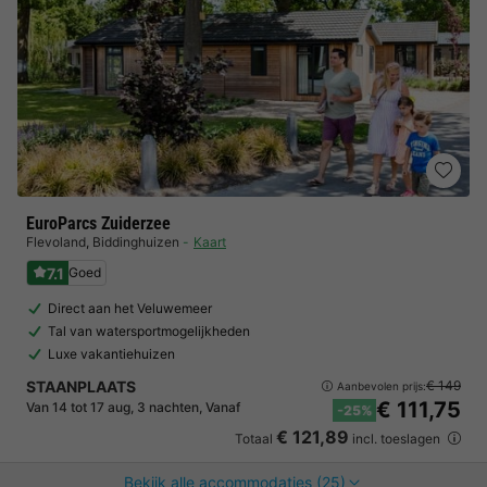
EuroParcs Zuiderzee
Flevoland
,
Biddinghuizen
Kaart
7.1
Goed
Direct aan het Veluwemeer
Tal van watersportmogelijkheden
Luxe vakantiehuizen
STAANPLAATS
€ 149
Aanbevolen prijs:
€ 111,75
Van 14 tot 17 aug, 3 nachten, Vanaf
-25%
€ 121,89
Totaal
incl. toeslagen
Bekijk alle accommodaties (25)