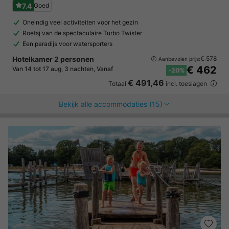
7.4
Goed
Oneindig veel activiteiten voor het gezin
Roetsj van de spectaculaire Turbo Twister
Een paradijs voor watersporters
Hotelkamer 2 personen
€ 578
Aanbevolen prijs:
€ 462
Van 14 tot 17 aug, 3 nachten, Vanaf
-20%
€ 491,46
Totaal
incl. toeslagen
Bekijk alle accommodaties (15)