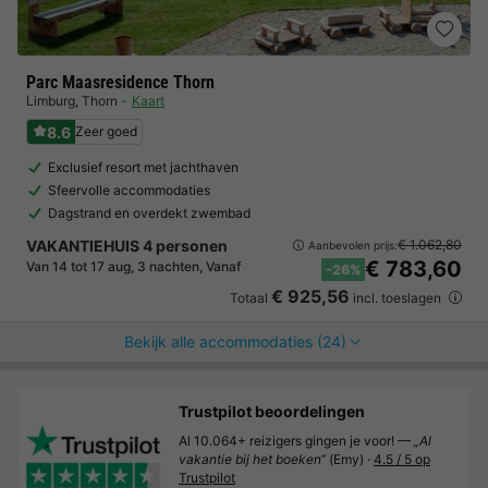
Parc Maasresidence Thorn
Limburg
,
Thorn
Kaart
8.6
Zeer goed
Exclusief resort met jachthaven
Sfeervolle accommodaties
Dagstrand en overdekt zwembad
VAKANTIEHUIS 4 personen
€ 1.062,80
Aanbevolen prijs:
€ 783,60
Van 14 tot 17 aug, 3 nachten, Vanaf
-26%
€ 925,56
Totaal
incl. toeslagen
Bekijk alle accommodaties (24)
Trustpilot beoordelingen
Al 10.064+ reizigers gingen je voor! —
„Al
vakantie bij het boeken“
(Emy) ·
4.5 / 5 op
Trustpilot