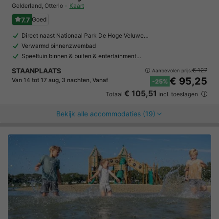
Gelderland
,
Otterlo
Kaart
7.7
Goed
Direct naast Nationaal Park De Hoge Veluwe…
Verwarmd binnenzwembad
Speeltuin binnen & buiten & entertainment…
STAANPLAATS
€ 127
Aanbevolen prijs:
€ 95,25
Van 14 tot 17 aug, 3 nachten, Vanaf
-25%
€ 105,51
Totaal
incl. toeslagen
Bekijk alle accommodaties (19)