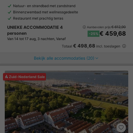
Natuur- en strandbad met zandstrand
Binnenzwembad met wellnessgedeelte
Restaurant met prachtig terras
UNIEKE ACCOMMODATIE 4
€ 612,90
Aanbevolen prijs:
€ 459,68
personen
-25%
Van 14 tot 17 aug, 3 nachten, Vanaf
€ 498,68
Totaal
incl. toeslagen
Bekijk alle accommodaties (20)
Zuid-Nederland Sale