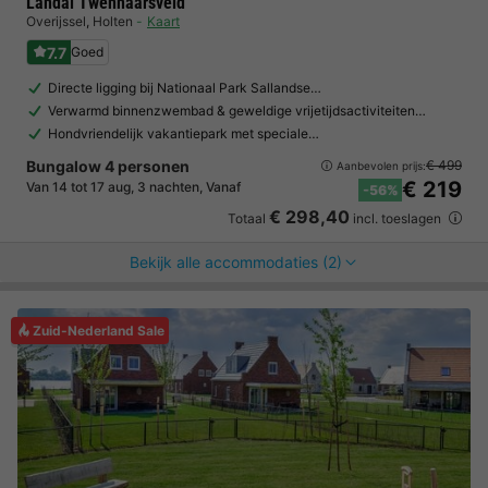
Landal Twenhaarsveld
Overijssel
,
Holten
Kaart
7.7
Goed
Directe ligging bij Nationaal Park Sallandse…
Verwarmd binnenzwembad & geweldige vrijetijdsactiviteiten…
Hondvriendelijk vakantiepark met speciale…
Bungalow 4 personen
€ 499
Aanbevolen prijs:
€ 219
Van 14 tot 17 aug, 3 nachten, Vanaf
-56%
€ 298,40
Totaal
incl. toeslagen
Bekijk alle accommodaties (2)
Zuid-Nederland Sale