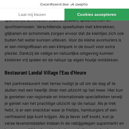
Kinderen kunnen zich verheugen op een gevarieerd
animatieprogramma tijdens de vakantieperiodes, met
spannende activiteiten zoals knutselen, speurtochten en
sporttoernooien. Verschillende speeltuinen met klimrekken,
glijbanen en schommels zorgen ervoor dat de kleintjes zich ook
buiten het water kunnen uitleven. Voor de kleine avonturiers is
er een minigolfbaan en een klimpark in de buurt voor extra
plezier. Dankzij de veilige en natuurlijke omgeving kunnen
kinderen vrij spelen en de natuur op eigen houtje ontdekken.
Restaurant Landal Village l'Eau d'Heure
Het parkrestaurant met terras nodigt je uit om de dag af te
sluiten met een heerlijk diner met uitzicht op het meer. Hier kun
je genieten van regionale en internationale specialiteiten terwijl
je geniet van het prachtige uitzicht op de natuur. Als je trek
hebt, is er een snackbar waar je frietjes, hamburgers of een
verfrissend ijsje kunt krijgen. Als je liever zelf kookt, kun je
verse levensmiddelen inslaan in de nabijgelegen supermarkt en