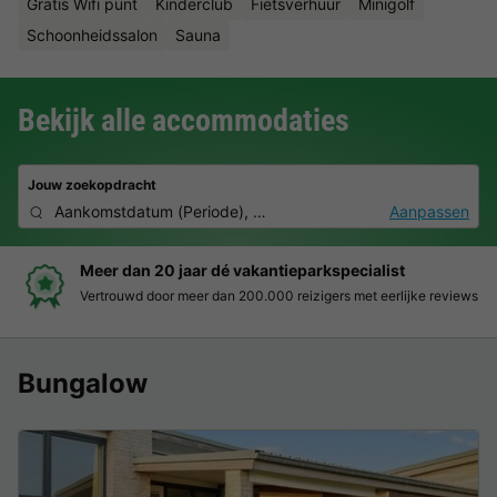
Gratis Wifi punt
Kinderclub
Fietsverhuur
Minigolf
Schoonheidssalon
Sauna
Bekijk alle accommodaties
Jouw zoekopdracht
Aankomstdatum
(
Periode
),
2 personen, 0 huisdier
Aanpassen
Boek eenvoudig en zonder stress
Duidelijke prijzen, moeiteloos boeken en veilige betaalomgeving
Bungalow