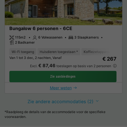
Bungalow 6 personen - 6CE
115m2
6 Volwassenen
3 Slaapkamers
2 Badkamer
Wi-Fi toegang
Huisdieren toegestaan *
Koffiezetapparaat
Vaat
Van 1 tot 3 dec, 2 nachten, Vanaf
€ 267
€ 87,46
Excl.
toeslagen op basis van 2 personen
Zie aanbiedingen
Meer weten
Zie andere accommodaties (2)
*Raadpleeg de details van de accommodatie voor de specifieke
voorwaarden.