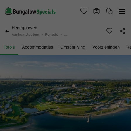
Henegouwen
Aankomstdatum
Periode
2 personen, 0 huisdier
Foto's
Accommodaties
Omschrijving
Voorzieningen
R