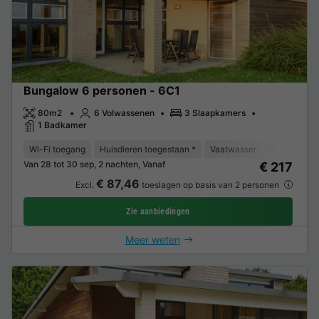
Bungalow 6 personen - 6C1
80m2
6 Volwassenen
3 Slaapkamers
1 Badkamer
Wi-Fi toegang
Huisdieren toegestaan *
Vaatwasser
Vriezer
K
Van 28 tot 30 sep, 2 nachten, Vanaf
€ 217
€ 87,46
Excl.
toeslagen op basis van 2 personen
Zie aanbiedingen
Meer weten