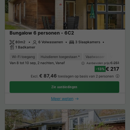
Bungalow 6 personen - 6C2
80m2
6 Volwassenen
3 Slaapkamers
1 Badkamer
Wi-Fi toegang
Huisdieren toegestaan *
Vaatwasser
Vriezer
K
Van 8 tot 10 sep, 2 nachten, Vanaf
€ 251
Aanbevolen prijs:
€ 217
-13%
€ 87,46
Excl.
toeslagen op basis van 2 personen
Zie aanbiedingen
Meer weten