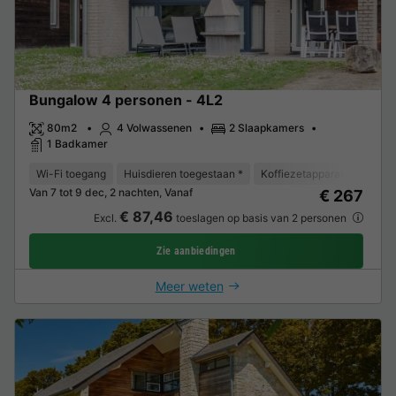
Bungalow 4 personen - 4L2
80m2
4 Volwassenen
2 Slaapkamers
1 Badkamer
Wi-Fi toegang
Huisdieren toegestaan *
Koffiezetapparaat
Vaat
Van 7 tot 9 dec, 2 nachten, Vanaf
€ 267
€ 87,46
Excl.
toeslagen op basis van 2 personen
Zie aanbiedingen
Meer weten