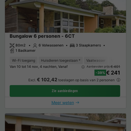
Bungalow 6 personen - 6CT
80m2
6 Volwassenen
3 Slaapkamers
1 Badkamer
Wi-Fi toegang
Huisdieren toegestaan *
Vaatwasser
Vriezer
K
Van 10 tot 14 nov, 4 nachten, Vanaf
€ 401
Aanbevolen prijs:
€ 241
-39%
€ 102,42
Excl.
toeslagen op basis van 2 personen
Zie aanbiedingen
Meer weten