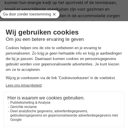
kunnen hun energie kwijt op het sportveld of de tennisbaan,
terwijl er verschillende speeltuinen zijn voor gezinnen en
kinderen. De moderne faciliteiten in de accommodatie zorgen
ook voor een aangenaam verblijf met veel comfort en ruimte
voor het hele gezin.
Zwemmen Landal Village l'Eau d'Heure
Landal Village l'Eau d'Heure biedt je directe toegang tot een
openbaar recreatiemeer, dat ideaal is om te zwemmen, varen
en diverse watersporten te beoefenen. Het openbare
recreatiestrand nodigt je uit om te zonnebaden, zandkastelen
te bouwen en te ontspannen. Je kunt over de promenade
wandelen of de loopbrug gebruiken om het prachtige meer
vanuit een ander perspectief te bekijken. Na een actieve dag
in de natuur kun je ontspannen in de sauna en tot rust komen.
Deze combinatie van wateractiviteiten en wellness zorgt voor
een allround ontspannen verblijf.
Faciliteiten voor kinderen Landal Village l'Eau d'Heure