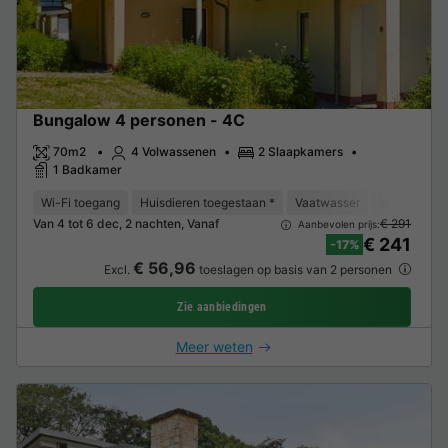
Bungalow 4 personen - 4C
70m2
4 Volwassenen
2 Slaapkamers
1 Badkamer
Wi-Fi toegang
Huisdieren toegestaan *
Vaatwasser
Vriezer
K
Van 4 tot 6 dec, 2 nachten, Vanaf
€ 291
Aanbevolen prijs:
€ 241
-17%
€ 56,96
Excl.
toeslagen op basis van 2 personen
Zie aanbiedingen
Meer weten