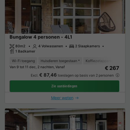
Bungalow 4 personen - 4L1
80m2
4 Volwassenen
2 Slaapkamers
1 Badkamer
Wi-Fi toegang
Huisdieren toegestaan *
Koffiezetapparaat
Vaat
Van 9 tot 11 dec, 2 nachten, Vanaf
€ 267
€ 87,46
Excl.
toeslagen op basis van 2 personen
Zie aanbiedingen
Meer weten