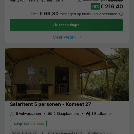
Van 2 tot 4 sep, 2 nachten, Vanaf
€ 232,20
Aanbevolen prijs:
€ 216,40
-6%
€ 66,30
Excl.
toeslagen op basis van 2 personen
Zie aanbiedingen
Meer weten
Safaritent 5 personen - Komeet 27
5 Volwassenen
2 Slaapkamers
1 Badkamer
Bekijk het 2D-plan
Wi-Fi toegang
Huisdieren toegestaan *
Koffiezetapparaat
Vriez