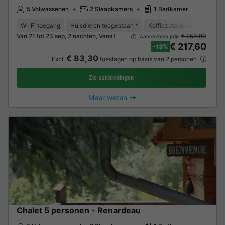
5 Volwassenen
2 Slaapkamers
1 Badkamer
Wi-Fi toegang
Huisdieren toegestaan *
Koffiezetapparaat
Vaat
Van 21 tot 23 sep, 2 nachten, Vanaf
€ 250,80
Aanbevolen prijs:
€ 217,60
-13%
€ 83,30
Excl.
toeslagen op basis van 2 personen
Zie aanbiedingen
Meer weten
Chalet 5 personen - Renardeau