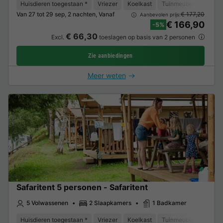
Huisdieren toegestaan *
Vriezer
Koelkast
Tuinmeubelen
Van 27 tot 29 sep, 2 nachten, Vanaf
€ 177,20
Aanbevolen prijs:
€ 166,90
-5%
€ 66,30
Excl.
toeslagen op basis van 2 personen
Zie aanbiedingen
Meer weten
Safaritent 5 personen - Safaritent
5 Volwassenen
2 Slaapkamers
1 Badkamer
Huisdieren toegestaan *
Vriezer
Koelkast
Tuinmeubelen