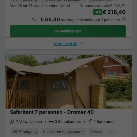
Van 25 tot 27 sep, 2 nachten, Vanaf
€ 232,20
Aanbevolen prijs:
€ 216,40
-6%
€ 66,30
Excl.
toeslagen op basis van 2 personen
Zie aanbiedingen
Meer weten
Safaritent 7 personen - Dromer 49
7 Volwassenen
3 Slaapkamers
1 Badkamer
Wi-Fi toegang
Huisdieren toegestaan *
Vriezer
Koelkast
Tui