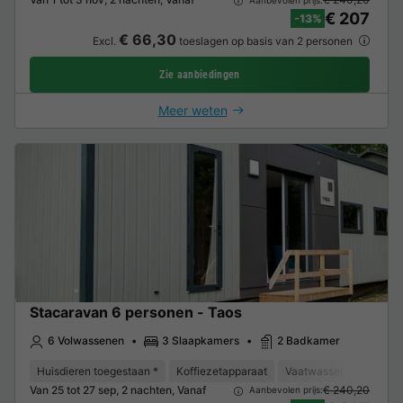
€ 207
-13%
€ 66,30
Excl.
toeslagen op basis van 2 personen
Zie aanbiedingen
Meer weten
Stacaravan 6 personen - Taos
6 Volwassenen
3 Slaapkamers
2 Badkamer
Huisdieren toegestaan *
Koffiezetapparaat
Vaatwasser
Vriezer
Van 25 tot 27 sep, 2 nachten, Vanaf
€ 240,20
Aanbevolen prijs: