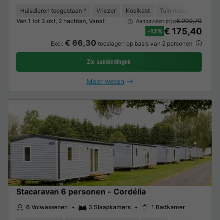
Huisdieren toegestaan *
Vriezer
Koelkast
Tuinmeubelen
Park
Van 1 tot 3 okt, 2 nachten, Vanaf
€ 200,70
Aanbevolen prijs:
€ 175,40
-12%
€ 66,30
Excl.
toeslagen op basis van 2 personen
Zie aanbiedingen
Meer weten
Stacaravan 6 personen - Cordélia
6 Volwassenen
3 Slaapkamers
1 Badkamer