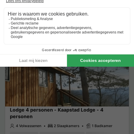
€ 66,30
Excl.
toeslagen op basis van 2 personen
Zie aanbiedingen
Meer weten
Lodge
Lodge 4 personen - Kaapstad Lodge - 4
personen
4 Volwassenen
2 Slaapkamers
1 Badkamer