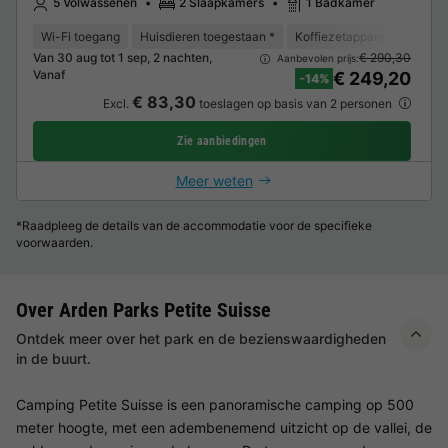
5 Volwassenen
2 Slaapkamers
1 Badkamer
Wi-Fi toegang
Huisdieren toegestaan *
Koffiezetapparaat
Vaat
Van 30 aug tot 1 sep, 2 nachten,
€ 290,30
Aanbevolen prijs:
Vanaf
€ 249,20
-14%
€ 83,30
Excl.
toeslagen op basis van 2 personen
Zie aanbiedingen
Meer weten
*Raadpleeg de details van de accommodatie voor de specifieke
voorwaarden.
Over Arden Parks Petite Suisse
Ontdek meer over het park en de bezienswaardigheden
in de buurt.
Camping Petite Suisse is een panoramische camping op 500
meter hoogte, met een adembenemend uitzicht op de vallei, de