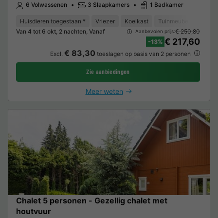
6 Volwassenen
3 Slaapkamers
1 Badkamer
Huisdieren toegestaan *
Vriezer
Koelkast
Tuinmeubelen
Park
Van 4 tot 6 okt, 2 nachten, Vanaf
€ 250,80
Aanbevolen prijs:
€ 217,60
-13%
€ 83,30
Excl.
toeslagen op basis van 2 personen
Zie aanbiedingen
Meer weten
Chalet 5 personen - Gezellig chalet met
houtvuur