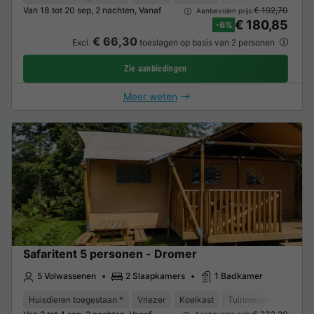
Van 18 tot 20 sep, 2 nachten, Vanaf
€ 192,70
Aanbevolen prijs:
€ 180,85
-6%
€ 66,30
Excl.
toeslagen op basis van 2 personen
Zie aanbiedingen
Meer weten
Safaritent 5 personen - Dromer
5 Volwassenen
2 Slaapkamers
1 Badkamer
Huisdieren toegestaan *
Vriezer
Koelkast
Tuinmeubelen
Park