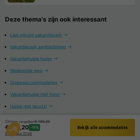
Deze thema's zijn ook interessant
Last minute vakantiepark
Vakantiepark aanbiedingen
Vakantiehuisje huren
Weekendje weg
Groepsaccommodaties
Vakantiehuisje met hond
Huisje met jacuzzi
Vakantiepark met subtropisch zwemparadijs
€ 169,20
Prijzen vergelijken
€ 150,20
-11%
Bekijk alle accommodaties
Filter
Vakantieparken in België
9 - 11 sep 2026