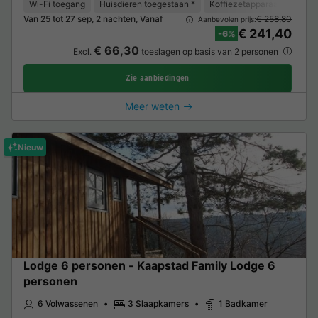
Wi-Fi toegang
Huisdieren toegestaan *
Koffiezetapparaat
Koelk
Van 25 tot 27 sep, 2 nachten, Vanaf
€ 258,80
Aanbevolen prijs:
€ 241,40
-6%
€ 66,30
Excl.
toeslagen op basis van 2 personen
Zie aanbiedingen
Meer weten
Nieuw
Lodge 6 personen - Kaapstad Family Lodge 6
personen
6 Volwassenen
3 Slaapkamers
1 Badkamer