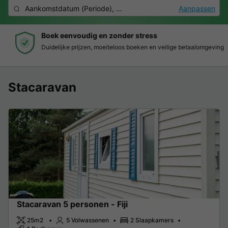
Aankomstdatum
(
Periode
),
2 personen, 0 huisdier
Aanpassen
Boek eenvoudig en zonder stress
Duidelijke prijzen, moeiteloos boeken en veilige betaalomgeving
Stacaravan
Stacaravan 5 personen - Fiji
25m2
5 Volwassenen
2 Slaapkamers