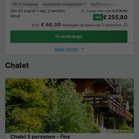
Wi-Fi toegang
Huisdieren toegestaan *
Koffiezetapparaat
Koelk
Van 30 aug tot 1 sep, 2 nachten,
€ 274,80
Aanbevolen prijs:
Vanaf
€ 255,80
-6%
€ 66,30
Excl.
toeslagen op basis van 2 personen
Zie aanbiedingen
Meer weten
Chalet
Chalet 5 personen - Fins