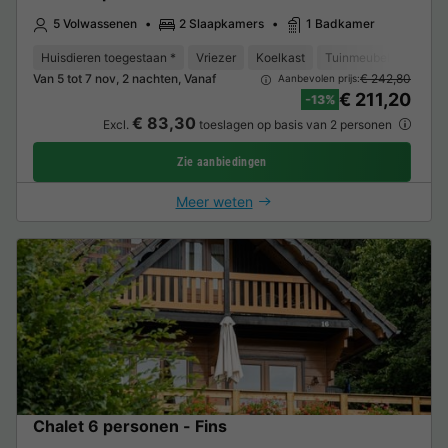
5 Volwassenen
2 Slaapkamers
1 Badkamer
Huisdieren toegestaan *
Vriezer
Koelkast
Tuinmeubelen
Van 5 tot 7 nov, 2 nachten, Vanaf
€ 242,80
Aanbevolen prijs:
€ 211,20
-13%
€ 83,30
Excl.
toeslagen op basis van 2 personen
Zie aanbiedingen
Meer weten
Chalet 6 personen - Fins