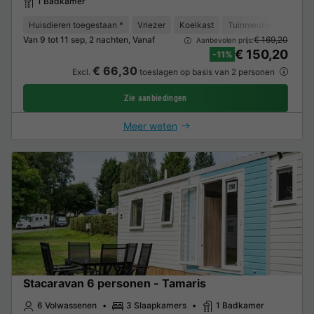
1 Badkamer
Huisdieren toegestaan *
Vriezer
Koelkast
Tuinmeubelen
Park
Van 9 tot 11 sep, 2 nachten, Vanaf
€ 169,20
Aanbevolen prijs:
€ 150,20
-11%
€ 66,30
Excl.
toeslagen op basis van 2 personen
Zie aanbiedingen
Meer weten
Stacaravan 6 personen - Tamaris
6 Volwassenen
3 Slaapkamers
1 Badkamer