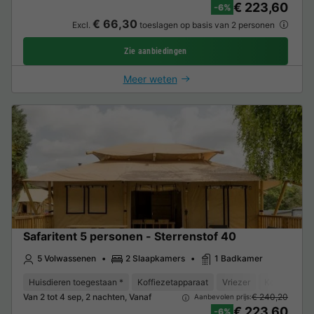
€ 223,60
-6%
€ 66,30
Excl.
toeslagen op basis van 2 personen
Zie aanbiedingen
Meer weten
Safaritent 5 personen - Sterrenstof 40
5 Volwassenen
2 Slaapkamers
1 Badkamer
Huisdieren toegestaan *
Koffiezetapparaat
Vriezer
Koelkast
Van 2 tot 4 sep, 2 nachten, Vanaf
€ 240,20
Aanbevolen prijs:
€ 223,60
-6%