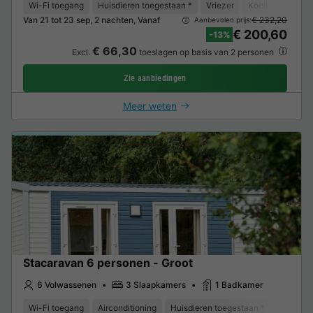
Wi-Fi toegang
Huisdieren toegestaan *
Vriezer
Koelkast
Tui
Van 21 tot 23 sep, 2 nachten, Vanaf
€ 232,20
Aanbevolen prijs:
€ 200,60
-13%
€ 66,30
Excl.
toeslagen op basis van 2 personen
Zie aanbiedingen
Meer weten
Stacaravan 6 personen - Groot
6 Volwassenen
3 Slaapkamers
1 Badkamer
Wi-Fi toegang
Airconditioning
Huisdieren toegestaan *
Vriezer