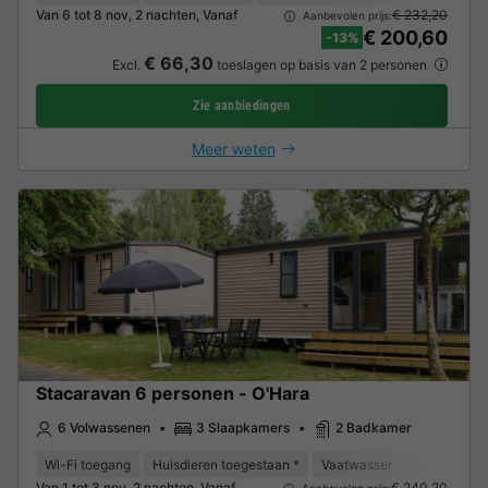
Van 6 tot 8 nov, 2 nachten, Vanaf
€ 232,20
Aanbevolen prijs:
€ 200,60
-13%
€ 66,30
Excl.
toeslagen op basis van 2 personen
Zie aanbiedingen
Meer weten
Stacaravan 6 personen - O'Hara
6 Volwassenen
3 Slaapkamers
2 Badkamer
Wi-Fi toegang
Huisdieren toegestaan *
Vaatwasser
Vriezer
K
Van 1 tot 3 nov, 2 nachten, Vanaf
€ 240,20
Aanbevolen prijs: